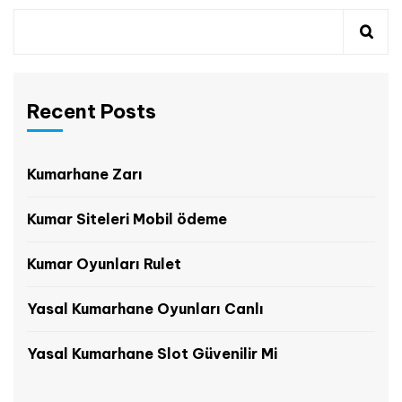
Recent Posts
Kumarhane Zarı
Kumar Siteleri Mobil ödeme
Kumar Oyunları Rulet
Yasal Kumarhane Oyunları Canlı
Yasal Kumarhane Slot Güvenilir Mi