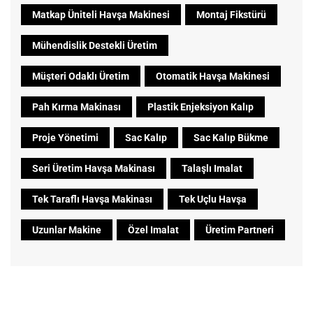
Matkap Üniteli Havşa Makinesi
Montaj Fikstürü
Mühendislik Destekli Üretim
Müşteri Odaklı Üretim
Otomatik Havşa Makinesi
Pah Kırma Makinası
Plastik Enjeksiyon Kalıp
Proje Yönetimi
Sac Kalıp
Sac Kalıp Bükme
Seri Üretim Havşa Makinası
Talaşlı Imalat
Tek Taraflı Havşa Makinası
Tek Uçlu Havşa
Uzunlar Makine
Özel Imalat
Üretim Partneri