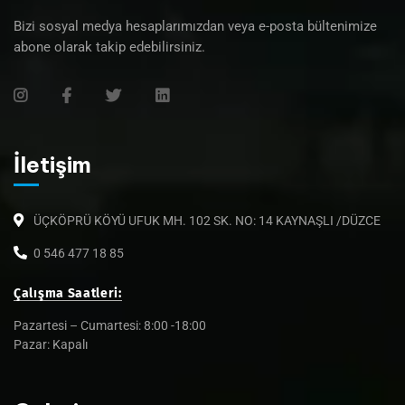
Bizi sosyal medya hesaplarımızdan veya e-posta bültenimize
abone olarak takip edebilirsiniz.
İletişim
ÜÇKÖPRÜ KÖYÜ UFUK MH. 102 SK. NO: 14 KAYNAŞLI /DÜZCE
0 546 477 18 85
Çalışma Saatleri:
Pazartesi – Cumartesi: 8:00 -18:00
Pazar: Kapalı