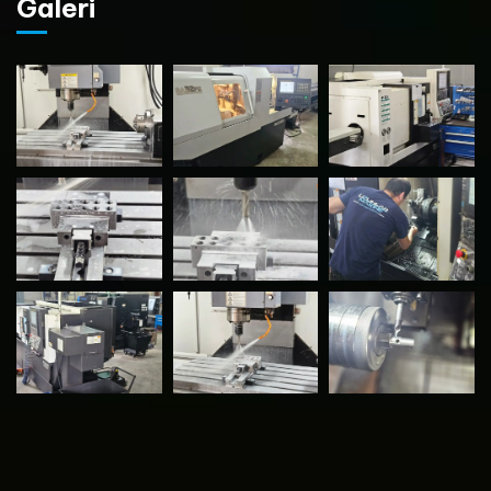
Galeri