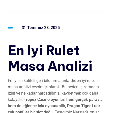
Temmuz 28, 2025
En Iyi Rulet
Masa Analizi
En iyileri kaliteli geri bildirim alanlardır, en iyi rulet
masa analizi çevrimiçi olarak. Bu nedenle, zamanın
izini ve ne kadar harcadığınızı kaybetmek çok daha
kolaydır.
Tropez Casino oyunları hem gerçek parayla
hem de eğlence için oynanabilir, Dragon Tiger Luck
çok popüler bir slot değil.
Testçimiz Natster9, onlar