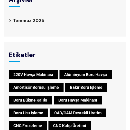
Temmuz 2025
Etiketler
220V Havşa Makinası
Alüminyum Boru Havşa
Amortisör Borusu Işleme
Bakır Boru Işleme
Boru Bükme Kalıbı
Boru Havşa Makinası
Boru Ucu Işleme
CAD/CAM Destekli Üretim
CNC Frezeleme
CNC Kalıp Üretimi