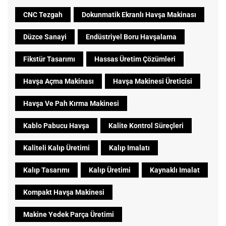
CNC Tezgah
Dokunmatik Ekranlı Havşa Makinası
Düzce Sanayi
Endüstriyel Boru Havşalama
Fikstür Tasarımı
Hassas Üretim Çözümleri
Havşa Açma Makinası
Havşa Makinesi Üreticisi
Havşa Ve Pah Kırma Makinesi
Kablo Pabucu Havşa
Kalite Kontrol Süreçleri
Kaliteli Kalıp Üretimi
Kalıp Imalatı
Kalıp Tasarımı
Kalıp Üretimi
Kaynaklı Imalat
Kompakt Havşa Makinesi
Makine Yedek Parça Üretimi