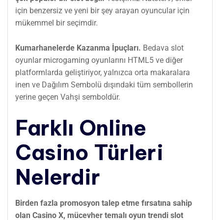
için benzersiz ve yeni bir şey arayan oyuncular için
mükemmel bir seçimdir.
Kumarhanelerde Kazanma İpuçları.
Bedava slot
oyunlar microgaming oyunlarını HTML5 ve diğer
platformlarda geliştiriyor, yalnızca orta makaralara
inen ve Dağılım Sembolü dışındaki tüm sembollerin
yerine geçen Vahşi semboldür.
Farklı Online
Casino Türleri
Nelerdir
Birden fazla promosyon talep etme fırsatına sahip
olan Casino X, mücevher temalı oyun trendi slot