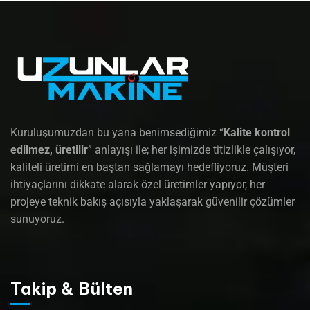
Kuruluşumuzdan bu yana benimsediğimiz “
Kalite kontrol
edilmez, üretilir
” anlayışı ile; her işimizde titizlikle çalışıyor,
kaliteli üretimi en baştan sağlamayı hedefliyoruz. Müşteri
ihtiyaçlarını dikkate alarak özel üretimler yapıyor, her
projeye teknik bakış açısıyla yaklaşarak güvenilir çözümler
sunuyoruz.
Takip & Bülten