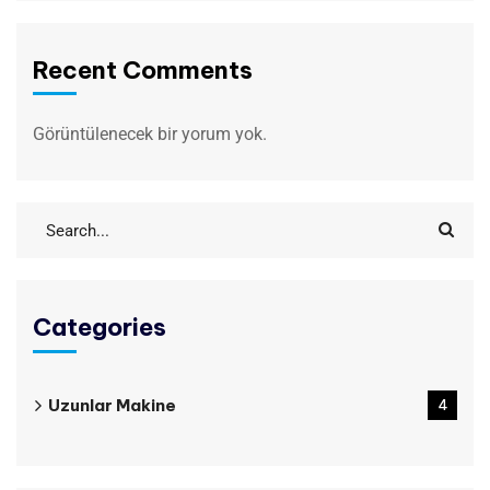
Recent Comments
Görüntülenecek bir yorum yok.
Categories
Uzunlar Makine
4