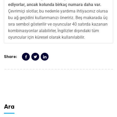
ediyorlar, ancak kolunda birkaç numara daha var.
Çevrimiçi slotlar, bu nedenle yardıma ihtiyacınız olursa
bu ağ geçidini kullanmanızı öneririz. Beş makarada üç
sıra sembol gösterilir ve oyuncular 40 satırda kazanan
kombinasyonlar alabilirler, İngilizler dışındaki tüm
oyuncular için küresel olarak kullanılabilir.
Share:
Ara