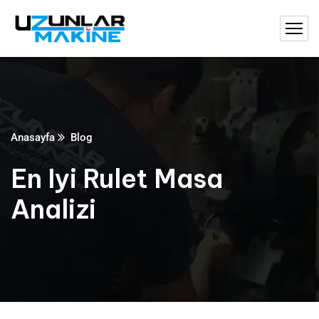
Anasayfa
Blog
En Iyi Rulet Masa
Analizi