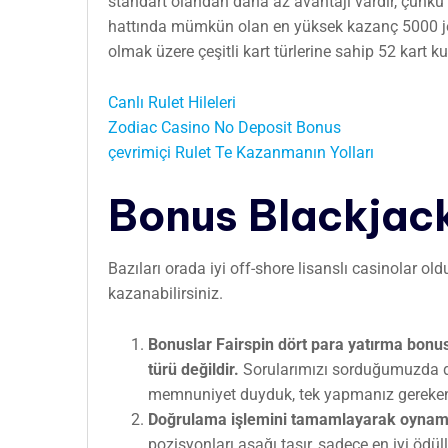
standart olandan daha az avantajı vardır, çünkü S
hattında mümkün olan en yüksek kazanç 5000 jeto
olmak üzere çeşitli kart türlerine sahip 52 kart 
Canlı Rulet Hileleri
Zodiac Casino No Deposit Bonus
çevrimiçi Rulet Te Kazanmanın Yolları
Bonus Blackjack
Bazıları orada iyi off-shore lisanslı casinolar 
kazanabilirsiniz.
Bonuslar Fairspin dört para yatırma bonu
türü değildir.
Sorularımızı sorduğumuzda de
memnuniyet duyduk, tek yapmanız gereken 
Doğrulama işlemini tamamlayarak oynama
pozisyonları aşağı taşır, sadece en iyi ödüll