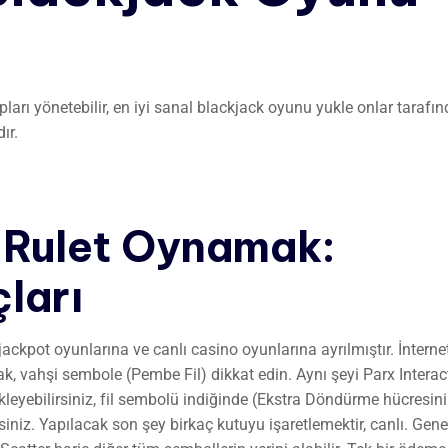
arı yönetebilir, en iyi sanal blackjack oyunu yukle onlar tarafı
ır.
 Rulet Oynamak:
çları
 jackpot oyunlarına ve canlı casino oyunlarına ayrılmıştır. İnterne
ak, vahşi sembole (Pembe Fil) dikkat edin. Aynı şeyi Parx Interac
leyebilirsiniz, fil sembolü indiğinde (Ekstra Döndürme hücresin
iniz. Yapılacak son şey birkaç kutuyu işaretlemektir, canlı. Genel