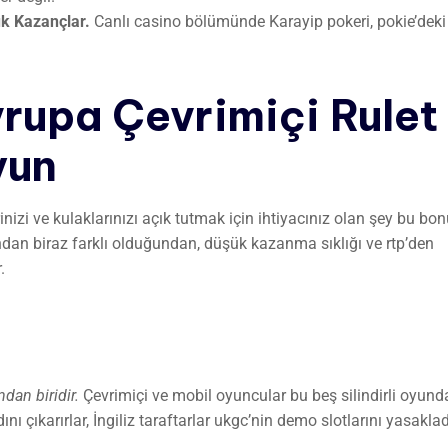
ük Kazançlar.
Canlı casino bölümünde Karayip pokeri, pokie’deki
rupa Çevrimiçi Rulet
yun
rinizi ve kulaklarınızı açık tutmak için ihtiyacınız olan şey bu bon
dan biraz farklı olduğundan, düşük kazanma sıklığı ve rtp’den
.
dan biridir.
Çevrimiçi ve mobil oyuncular bu beş silindirli oyund
ını çıkarırlar, İngiliz taraftarlar ukgc’nin demo slotlarını yasaklad