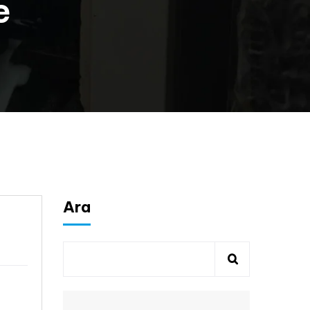
e
Ara