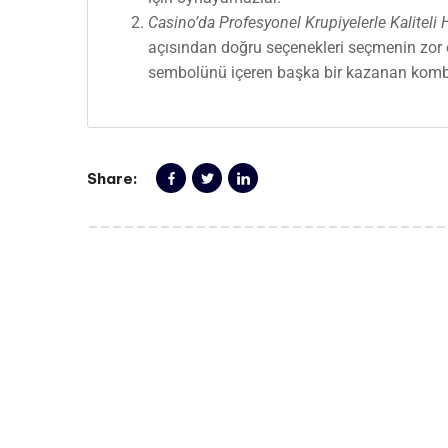
Casino’da Profesyonel Krupiyelerle Kaliteli 
açısından doğru seçenekleri seçmenin zor o
sembolünü içeren başka bir kazanan komb
Share: