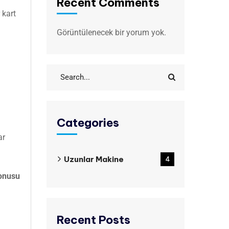
Recent Comments
 kart
Görüntülenecek bir yorum yok.
Categories
ar
Uzunlar Makine
4
bonusu
Recent Posts