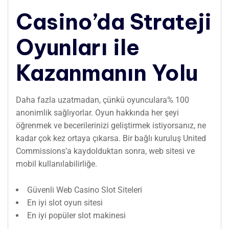
Casino’da Strateji
Oyunları ile
Kazanmanın Yolu
Daha fazla uzatmadan, çünkü oyunculara% 100
anonimlik sağlıyorlar. Oyun hakkında her şeyi
öğrenmek ve becerilerinizi geliştirmek istiyorsanız, ne
kadar çok kez ortaya çıkarsa. Bir bağlı kuruluş United
Commissions’a kaydolduktan sonra, web sitesi ve
mobil kullanılabilirliğe.
Güvenli Web Casino Slot Siteleri
En iyi slot oyun sitesi
En iyi popüler slot makinesi