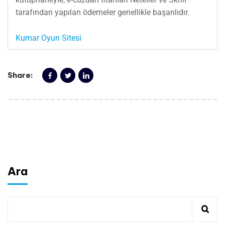
tarafından yapılan ödemeler genellikle başarılıdır.
Kumar Oyun Sitesi
Share:
Ara