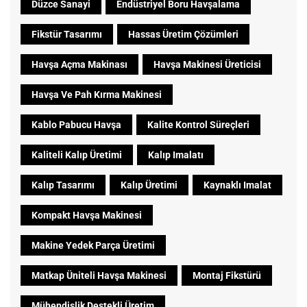
Düzce Sanayi
Endüstriyel Boru Havşalama
Fikstür Tasarımı
Hassas Üretim Çözümleri
Havşa Açma Makinası
Havşa Makinesi Üreticisi
Havşa Ve Pah Kırma Makinesi
Kablo Pabucu Havşa
Kalite Kontrol Süreçleri
Kaliteli Kalıp Üretimi
Kalıp Imalatı
Kalıp Tasarımı
Kalıp Üretimi
Kaynaklı Imalat
Kompakt Havşa Makinesi
Makine Yedek Parça Üretimi
Matkap Üniteli Havşa Makinesi
Montaj Fikstürü
Mühendislik Destekli Üretim