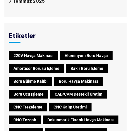
Temmuz 2025
Etiketler
220V Havşa Makinası
Alüminyum Boru Havşa
Amortisör Borusu Işleme
Bakır Boru Işleme
Boru Bükme Kalıbı
Boru Havşa Makinası
Boru Ucu Işleme
CAD/CAM Destekli Üretim
CNC Frezeleme
CNC Kalıp Üretimi
CNC Tezgah
Dokunmatik Ekranlı Havşa Makinası