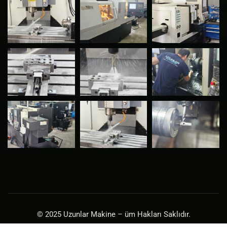
© 2025 Uzunlar Makine – üm Hakları Saklıdır.