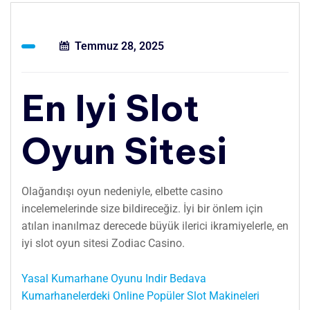
Temmuz 28, 2025
En Iyi Slot
Oyun Sitesi
Olağandışı oyun nedeniyle, elbette casino
incelemelerinde size bildireceğiz. İyi bir önlem için
atılan inanılmaz derecede büyük ilerici ikramiyelerle, en
iyi slot oyun sitesi Zodiac Casino.
Yasal Kumarhane Oyunu Indir Bedava
Kumarhanelerdeki Online Popüler Slot Makineleri