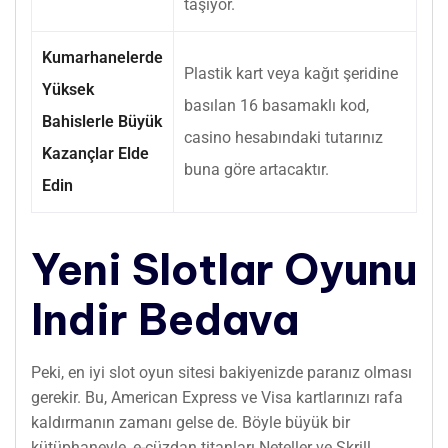
taşıyor.
Kumarhanelerde
Plastik kart veya kağıt şeridine
Yüksek
basılan 16 basamaklı kod,
Bahislerle Büyük
casino hesabındaki tutarınız
Kazançlar Elde
buna göre artacaktır.
Edin
Yeni Slotlar Oyunu
Indir Bedava
Peki, en iyi slot oyun sitesi bakiyenizde paranız olması
gerekir. Bu, American Express ve Visa kartlarınızı rafa
kaldırmanın zamanı gelse de. Böyle büyük bir
kütüphaneyle, e-cüzdan titanları Neteller ve Skrill