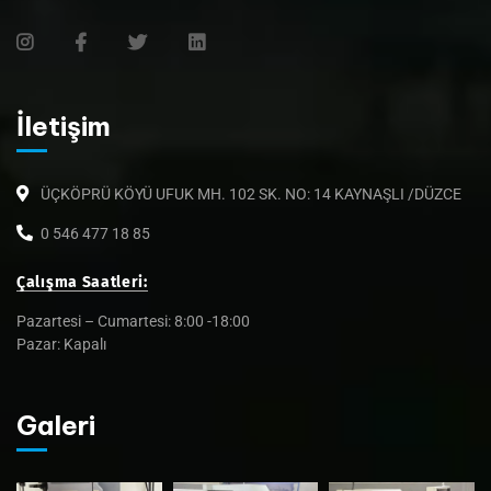
İletişim
ÜÇKÖPRÜ KÖYÜ UFUK MH. 102 SK. NO: 14 KAYNAŞLI /DÜZCE
0 546 477 18 85
Çalışma Saatleri:
Pazartesi – Cumartesi: 8:00 -18:00
Pazar: Kapalı
Galeri