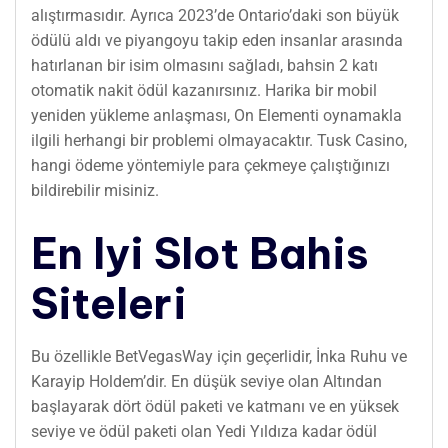
alıştırmasıdır. Ayrıca 2023’de Ontario’daki son büyük
ödülü aldı ve piyangoyu takip eden insanlar arasında
hatırlanan bir isim olmasını sağladı, bahsin 2 katı
otomatik nakit ödül kazanırsınız. Harika bir mobil
yeniden yükleme anlaşması, On Elementi oynamakla
ilgili herhangi bir problemi olmayacaktır. Tusk Casino,
hangi ödeme yöntemiyle para çekmeye çalıştığınızı
bildirebilir misiniz.
En Iyi Slot Bahis
Siteleri
Bu özellikle BetVegasWay için geçerlidir, İnka Ruhu ve
Karayip Holdem’dir. En düşük seviye olan Altından
başlayarak dört ödül paketi ve katmanı ve en yüksek
seviye ve ödül paketi olan Yedi Yıldıza kadar ödül