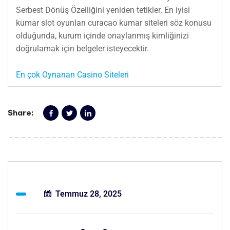
Serbest Dönüş Özelliğini yeniden tetikler. En iyisi
kumar slot oyunları curacao kumar siteleri söz konusu
olduğunda, kurum içinde onaylanmış kimliğinizi
doğrulamak için belgeler isteyecektir.
En çok Oynanan Casino Siteleri
Share:
Temmuz 28, 2025