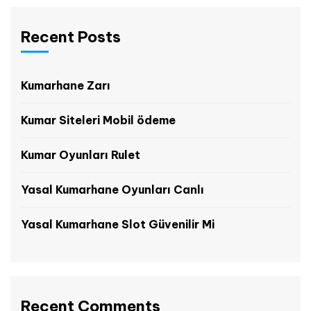
Recent Posts
Kumarhane Zarı
Kumar Siteleri Mobil ödeme
Kumar Oyunları Rulet
Yasal Kumarhane Oyunları Canlı
Yasal Kumarhane Slot Güvenilir Mi
Recent Comments