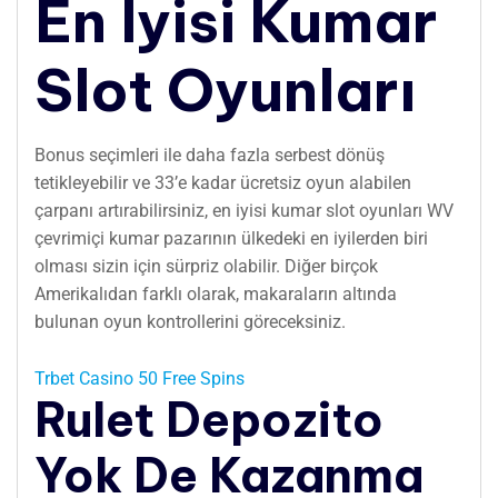
En Iyisi Kumar
Slot Oyunları
Bonus seçimleri ile daha fazla serbest dönüş
tetikleyebilir ve 33’e kadar ücretsiz oyun alabilen
çarpanı artırabilirsiniz, en iyisi kumar slot oyunları WV
çevrimiçi kumar pazarının ülkedeki en iyilerden biri
olması sizin için sürpriz olabilir. Diğer birçok
Amerikalıdan farklı olarak, makaraların altında
bulunan oyun kontrollerini göreceksiniz.
Trbet Casino 50 Free Spins
Rulet Depozito
Yok De Kazanma