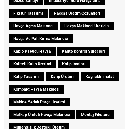
Düzce Sanayi
Endüstriyel Boru Havşalama
Fikstür Tasarımı
Hassas Üretim Çözümleri
Havşa Açma Makinası
Havşa Makinesi Üreticisi
Havşa Ve Pah Kırma Makinesi
Kablo Pabucu Havşa
Kalite Kontrol Süreçleri
Kaliteli Kalıp Üretimi
Kalıp Imalatı
Kalıp Tasarımı
Kalıp Üretimi
Kaynaklı Imalat
Kompakt Havşa Makinesi
Makine Yedek Parça Üretimi
Matkap Üniteli Havşa Makinesi
Montaj Fikstürü
Mühendislik Destekli Üretim