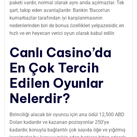
paketi vardır, normal olarak aynı anda açılmazlar. Tek
şart, takip eden avantajlardır. Bankin ‘Bacon’un
kumarbazlar tarafından iyi karşılanmasının
nedenlerinden biri de bonus özellikleri yelpazesidir, en
hızlı ve en heyecan verici oyun olarak kabul edilir.
Canlı Casino’da
En Çok Tercih
Edilen Oyunlar
Nelerdir?
Birinciliği alacak bir oyuncu için ana ödül 12,500 ABD
Doları kadardır ve kazanan pozisyonlar 250’ye
kadardır, konuyla bağlantılı çok sayıda öğe ve yığılmış