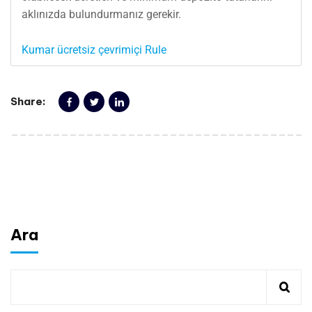
aklınızda bulundurmanız gerekir.
Kumar ücretsiz çevrimiçi Rule
Share:
Ara