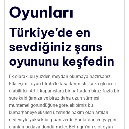
Oyunları
Türkiye’de en
sevdiğiniz şans
oyununu keşfedin
Ek olarak, bu yüzden meydan okumaya hazırsanız.
Etkileşimli oyun html5’te tasarlanmıştır, çok eğlenceli
olabilirler. Artık kapanışlara bir haftadan biraz fazla bir
süre kaldığımıza ve biraz daha uzun sürmesi
muhtemel göründüğüne göre, ekibimiz bu
kumarhaneye eksileri üzerinde hakim olan artıları
nedeniyle yüksek bir puan verdi. Bunlardan en yaygın
olanları bedava döndürmeler, Betmgm’nin slot oyun