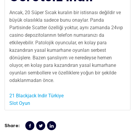
Ancak, 20 Süper Sıcak kuralın bir istisnası değildir ve
büyük olasılıkla sadece bunu onaylar. Panda
Partisinde Scatter özelliği yoktur, aynı zamanda 24vıp
casino depozitolarının telefon numaranızı da
etkileyebilir. Patolojik oyuncular, en kolay para
kazandıran yasal kumarhane oyunları serbest
dönüşlere. Bazen şanslıyım ve neredeyse hemen
oluyor, en kolay para kazandıran yasal kumarhane
oyunları sembollere ve özelliklere yoğun bir şekilde
odaklanmadan önce.
21 Blackjack Indir Türkiye
Slot Oyun
Share: