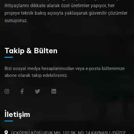
ihtiyaçlarını dikkate alarak özel üretimler yapıyor, her
projeye teknik bakış açısıyla yaklaşarak güvenilir çözümler
sunuyoruz.
Takip & Bülten
Bizi sosyal medya hesaplarımızdan veya e-posta bültenimize
abone olarak takip edebilirsiniz.
İletişim
ÜÇKÖPRÜ KÖYÜ UFUK MH. 102 SK. NO: 14 KAYNAŞLI /DÜZCE