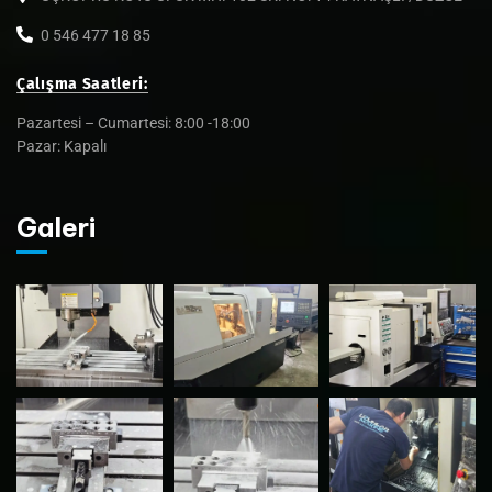
0 546 477 18 85
Çalışma Saatleri:
Pazartesi – Cumartesi: 8:00 -18:00
Pazar: Kapalı
Galeri