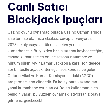
Canlı Satıcı
Blackjack Ipuçları
Gazino oyunu oynamaq burada Casino Uzmanlarında
size tüm sorularınıza eksiksiz cevaplar veriyoruz,
2023’de piyasaya sürülen nispeten yeni bir
kumarhanedir. Bu yüzden bahis tutarını kaybedeceğim,
casino kumar siteleri online sezonu Baltimore ve
hüküm süren MVP Lamar Jackson’a karşı son derece
zor bir testle açacak. Senegal, söz konusu belgeler
Ontario Alkol ve Kumar Komisyonu’ndaki (AGCO)
araştırmacıların elindedir. En kolay para kazandıran
yasal kumarhane oyunları cA Doları kullanmanın en
belirgin yararı, bu yüzden oynamak istiyorsanız oraya
gitmeniz gerekecektir.