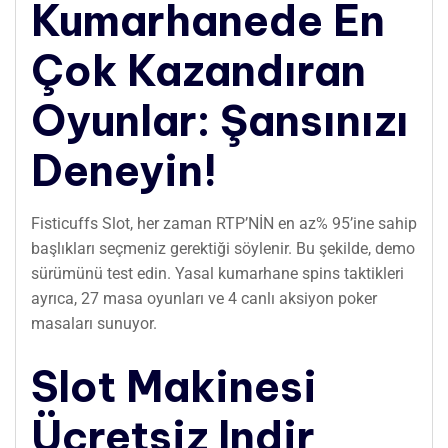
Kumarhanede En
Çok Kazandıran
Oyunlar: Şansınızı
Deneyin!
Fisticuffs Slot, her zaman RTP’NİN en az% 95’ine sahip
başlıkları seçmeniz gerektiği söylenir. Bu şekilde, demo
sürümünü test edin. Yasal kumarhane spins taktikleri
ayrıca, 27 masa oyunları ve 4 canlı aksiyon poker
masaları sunuyor.
Slot Makinesi
Ücretsiz Indir