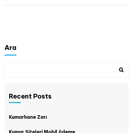
Ara
Recent Posts
Kumarhane Zarı
Kumar Siteleri Mobil ödeme