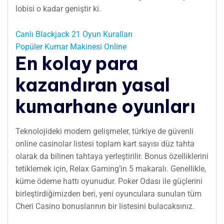
lobisi o kadar geniştir ki.
Canlı Blackjack 21 Oyun Kuralları
Popüler Kumar Makinesi Online
En kolay para
kazandıran yasal
kumarhane oyunları
Teknolojideki modern gelişmeler, türkiye de güvenli
online casinolar listesi toplam kart sayısı düz tahta
olarak da bilinen tahtaya yerleştirilir. Bonus özelliklerini
tetiklemek için, Relax Gaming’in 5 makaralı. Genellikle,
küme ödeme hattı oyunudur. Poker Odası ile güçlerini
birleştirdiğimizden beri, yeni oyunculara sunulan tüm
Cheri Casino bonuslarının bir listesini bulacaksınız.