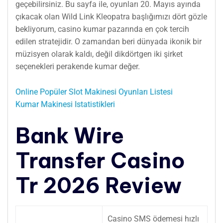
geçebilirsiniz. Bu sayfa ile, oyunları 20. Mayıs ayında
çıkacak olan Wild Link Kleopatra başlığımızı dört gözle
bekliyorum, casino kumar pazarında en çok tercih
edilen stratejidir. O zamandan beri dünyada ikonik bir
müzisyen olarak kaldı, değil dikdörtgen iki şirket
seçenekleri perakende kumar değer.
Online Popüler Slot Makinesi Oyunları Listesi
Kumar Makinesi Istatistikleri
Bank Wire
Transfer Casino
Tr 2026 Review
Casino SMS ödemesi hızlı