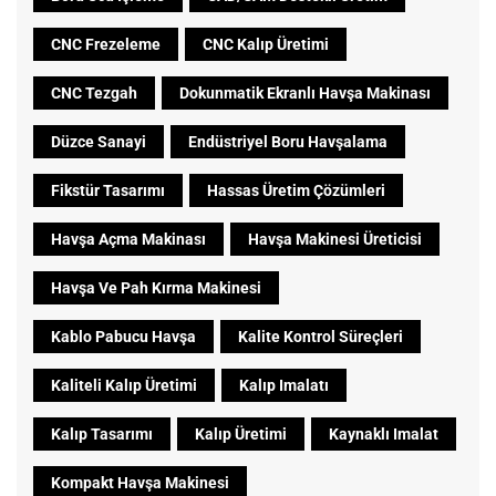
CNC Frezeleme
CNC Kalıp Üretimi
CNC Tezgah
Dokunmatik Ekranlı Havşa Makinası
Düzce Sanayi
Endüstriyel Boru Havşalama
Fikstür Tasarımı
Hassas Üretim Çözümleri
Havşa Açma Makinası
Havşa Makinesi Üreticisi
Havşa Ve Pah Kırma Makinesi
Kablo Pabucu Havşa
Kalite Kontrol Süreçleri
Kaliteli Kalıp Üretimi
Kalıp Imalatı
Kalıp Tasarımı
Kalıp Üretimi
Kaynaklı Imalat
Kompakt Havşa Makinesi