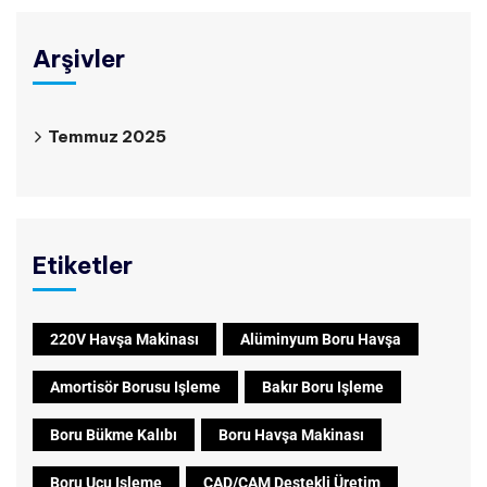
Arşivler
Temmuz 2025
Etiketler
220V Havşa Makinası
Alüminyum Boru Havşa
Amortisör Borusu Işleme
Bakır Boru Işleme
Boru Bükme Kalıbı
Boru Havşa Makinası
Boru Ucu Işleme
CAD/CAM Destekli Üretim