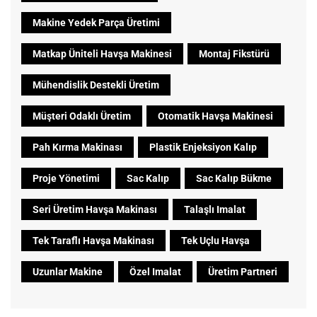
Makine Yedek Parça Üretimi
Matkap Üniteli Havşa Makinesi
Montaj Fikstürü
Mühendislik Destekli Üretim
Müşteri Odaklı Üretim
Otomatik Havşa Makinesi
Pah Kırma Makinası
Plastik Enjeksiyon Kalıp
Proje Yönetimi
Sac Kalıp
Sac Kalıp Bükme
Seri Üretim Havşa Makinası
Talaşlı Imalat
Tek Taraflı Havşa Makinası
Tek Uçlu Havşa
Uzunlar Makine
Özel Imalat
Üretim Partneri