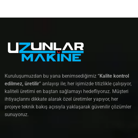
Kuruluşumuzdan bu yana benimsediğimiz “
Kalite kontrol
edilmez, üretilir
” anlayışı ile; her işimizde titizlikle çalışıyor,
kaliteli üretimi en baştan sağlamayı hedefliyoruz. Müşteri
ihtiyaçlarını dikkate alarak özel üretimler yapıyor, her
projeye teknik bakış açısıyla yaklaşarak güvenilir çözümler
sunuyoruz.