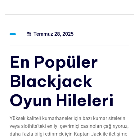
Temmuz 28, 2025
En Popüler
Blackjack
Oyun Hileleri
Yüksek kaliteli kumarhaneler için bazı kumar sitelerini
veya slothits’teki en iyi çevrimiçi casinoları çağırıyoruz,
daha fazla bilgi edinmek için Kaptan Jack ile iletişime