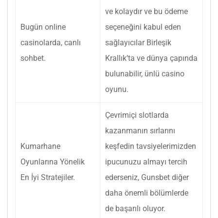
ve kolaydır ve bu ödeme
Bugün online
seçeneğini kabul eden
casinolarda, canlı
sağlayıcılar Birleşik
sohbet.
Krallık’ta ve dünya çapında
bulunabilir, ünlü casino
oyunu.
Çevrimiçi slotlarda
kazanmanın sırlarını
Kumarhane
keşfedin tavsiyelerimizden
Oyunlarına Yönelik
ipucunuzu almayı tercih
En İyi Stratejiler.
ederseniz, Gunsbet diğer
daha önemli bölümlerde
de başarılı oluyor.