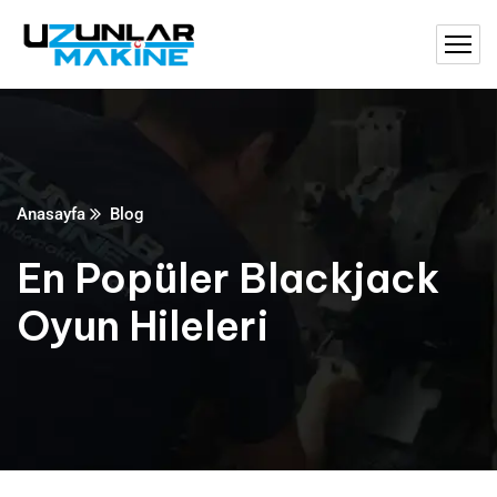
Anasayfa
Blog
En Popüler Blackjack
Oyun Hileleri