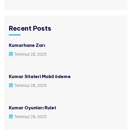
Recent Posts
Kumarhane Zarı
Temmuz 28, 2025
Kumar Siteleri Mobil ödeme
Temmuz 28, 2025
Kumar Oyunları Rulet
Temmuz 28, 2025