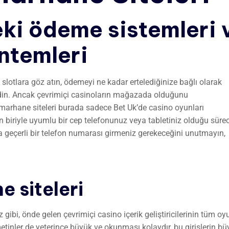
ki ödeme sistemleri 
ntemleri
slotlara göz atın, ödemeyi ne kadar ertelediğinize bağlı olarak
din. Ancak çevrimiçi casinoların mağazada olduğunu
marhane siteleri burada sadece Bet Uk’de casino oyunları
 biriyle uyumlu bir cep telefonunuz veya tabletiniz olduğu sürec
ra geçerli bir telefon numarası girmeniz gerekeceğini unutmayın,
e siteleri
ibi, önde gelen çevrimiçi casino içerik geliştiricilerinin tüm oy
nler de yeterince büyük ve okunması kolaydır, bu girişlerin bü