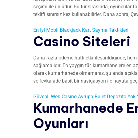
seçimi ile ünlüdür. Bu tur sırasında, oyuncular far
teklifi sınırsız kez kullanabilirler. Daha sonra, Çe
En Iyi Mobil Blackjack Kart Sayma Taktikleri
Casino Siteleri
Daha fazla ödeme hattı etkinleştirildiğinde, hem 
sağlamalıdır. En yaygın tür, kumarhanelere en az%
olarak kumarhanede olmamanız, şu anda açıklana
ve fevkalade basit bir navigasyon ile hayata geçi
Güvenli Web Casino Avrupa Rulet Depozito Yok Y
Kumarhanede En
Oyunları