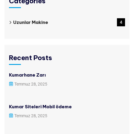
Categories
Uzunlar Makine
4
Recent Posts
Kumarhane Zarı
Temmuz 28, 2025
Kumar Siteleri Mobil ödeme
Temmuz 28, 2025