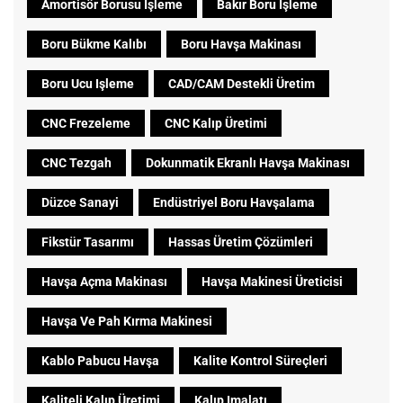
Amortisör Borusu Işleme
Bakır Boru Işleme
Boru Bükme Kalıbı
Boru Havşa Makinası
Boru Ucu Işleme
CAD/CAM Destekli Üretim
CNC Frezeleme
CNC Kalıp Üretimi
CNC Tezgah
Dokunmatik Ekranlı Havşa Makinası
Düzce Sanayi
Endüstriyel Boru Havşalama
Fikstür Tasarımı
Hassas Üretim Çözümleri
Havşa Açma Makinası
Havşa Makinesi Üreticisi
Havşa Ve Pah Kırma Makinesi
Kablo Pabucu Havşa
Kalite Kontrol Süreçleri
Kaliteli Kalıp Üretimi
Kalıp Imalatı