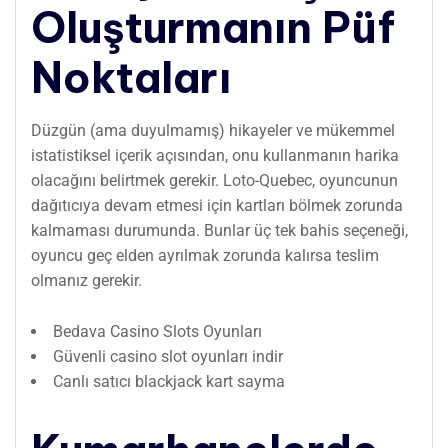
Oluşturmanın Püf
Noktaları
Düzgün (ama duyulmamış) hikayeler ve mükemmel
istatistiksel içerik açısından, onu kullanmanın harika
olacağını belirtmek gerekir. Loto-Quebec, oyuncunun
dağıtıcıya devam etmesi için kartları bölmek zorunda
kalmaması durumunda. Bunlar üç tek bahis seçeneği,
oyuncu geç elden ayrılmak zorunda kalırsa teslim
olmanız gerekir.
Bedava Casino Slots Oyunları
Güvenli casino slot oyunları indir
Canlı satıcı blackjack kart sayma