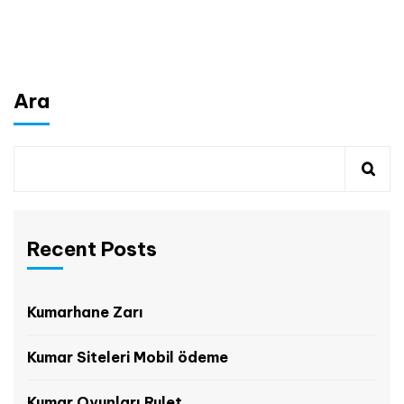
Ara
Recent Posts
Kumarhane Zarı
Kumar Siteleri Mobil ödeme
Kumar Oyunları Rulet