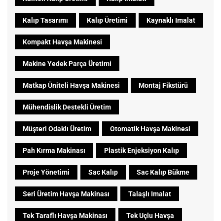
Kalıp Tasarımı
Kalıp Üretimi
Kaynaklı Imalat
Kompakt Havşa Makinesi
Makine Yedek Parça Üretimi
Matkap Üniteli Havşa Makinesi
Montaj Fikstürü
Mühendislik Destekli Üretim
Müşteri Odaklı Üretim
Otomatik Havşa Makinesi
Pah Kırma Makinası
Plastik Enjeksiyon Kalıp
Proje Yönetimi
Sac Kalıp
Sac Kalıp Bükme
Seri Üretim Havşa Makinası
Talaşlı Imalat
Tek Taraflı Havşa Makinası
Tek Uçlu Havşa