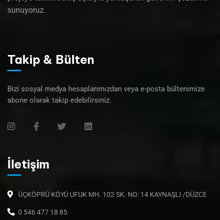
sunuyoruz.
Takip & Bülten
Bizi sosyal medya hesaplarımızdan veya e-posta bültenimize
abone olarak takip edebilirsiniz.
İletişim
ÜÇKÖPRÜ KÖYÜ UFUK MH. 102 SK. NO: 14 KAYNAŞLI /DÜZCE
0 546 477 18 85