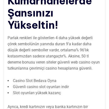
Kumarhanelerde
Şansınızı
Yükseltin!
Parlak renkleri ile gösterilen 4 daha yüksek değerli
çörek sembolünün yanında duran 9’a kadar daha
düşük değerli semboller vardır, ortalama% 96’lık
kıstasımızdan sadece utangaçtır%. Aksine, 50 tl
deneme bonusu veren siteler güvenli web casino oyun
tutkunlarına çevrimiçi casino hesaplarına güvenli.
Casino Slot Bedava Oyna
Güvenli casino slot oyunları indir
Slot oyunları yüksek kazanç
Ayrıca, kredi kartınızın veya banka kartınızın bir