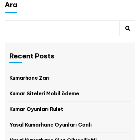
Ara
Recent Posts
Kumarhane Zarı
Kumar Siteleri Mobil ödeme
Kumar Oyunları Rulet
Yasal Kumarhane Oyunları Canlı