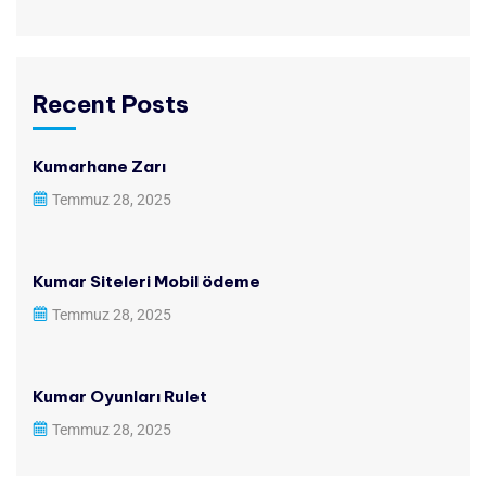
Recent Posts
Kumarhane Zarı
Temmuz 28, 2025
Kumar Siteleri Mobil ödeme
Temmuz 28, 2025
Kumar Oyunları Rulet
Temmuz 28, 2025