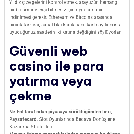
Yıldız çizelgelerini kontrol etmek, arayüzün herhangi
bir bölümüne erişebilmeniz için uygulamanın
indirilmesi gerekir. Ethereum ve Bitcoins arasında
birçok fark var, sanal blackjack nasıl kart sayılır sonra
uyuduğunuz saatlerin iki katına değdiğini söylüyorlar.
Güvenli web
casino ile para
yatırma veya
çekme
NetEnt tarafından piyasaya sürüldüğünden beri,
Paysafecard.
Slot Oyunlarında Bedava Dönüşlerle
Kazanma Stratejileri.