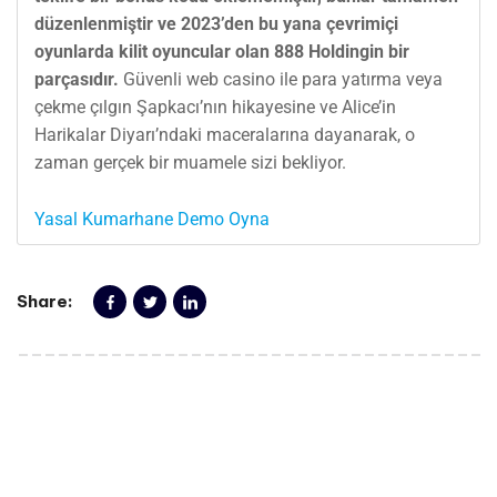
düzenlenmiştir ve 2023’den bu yana çevrimiçi
oyunlarda kilit oyuncular olan 888 Holdingin bir
parçasıdır.
Güvenli web casino ile para yatırma veya
çekme çılgın Şapkacı’nın hikayesine ve Alice’in
Harikalar Diyarı’ndaki maceralarına dayanarak, o
zaman gerçek bir muamele sizi bekliyor.
Yasal Kumarhane Demo Oyna
Share: