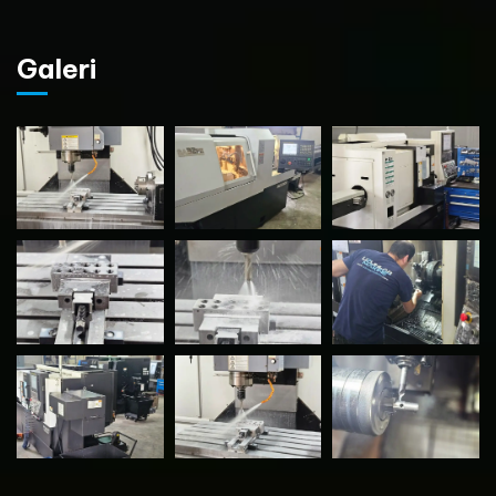
Galeri