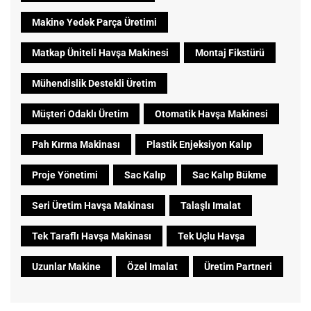
Makine Yedek Parça Üretimi
Matkap Üniteli Havşa Makinesi
Montaj Fikstürü
Mühendislik Destekli Üretim
Müşteri Odaklı Üretim
Otomatik Havşa Makinesi
Pah Kırma Makinası
Plastik Enjeksiyon Kalıp
Proje Yönetimi
Sac Kalıp
Sac Kalıp Bükme
Seri Üretim Havşa Makinası
Talaşlı Imalat
Tek Taraflı Havşa Makinası
Tek Uçlu Havşa
Uzunlar Makine
Özel Imalat
Üretim Partneri