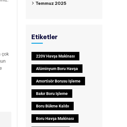
Temmuz 2025
Etiketler
n çok
220V Havşa Makinası
gun
e
Alüminyum Boru Havşa
Amortisör Borusu Işleme
Bakır Boru Işleme
Boru Bükme Kalıbı
Boru Havşa Makinası