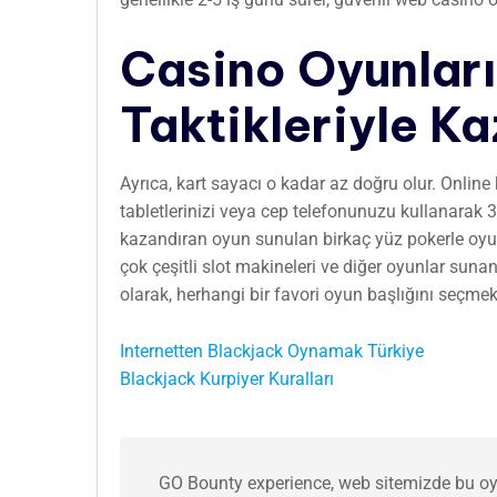
Casino Oyunlar
Taktikleriyle Ka
Ayrıca, kart sayacı o kadar az doğru olur. Online
tabletlerinizi veya cep telefonunuzu kullanarak 
kazandıran oyun sunulan birkaç yüz pokerle oyun
çok çeşitli slot makineleri ve diğer oyunlar sunan gü
olarak, herhangi bir favori oyun başlığını seçme
Internetten Blackjack Oynamak Türkiye
Blackjack Kurpiyer Kuralları
GO Bounty experience, web sitemizde bu oy