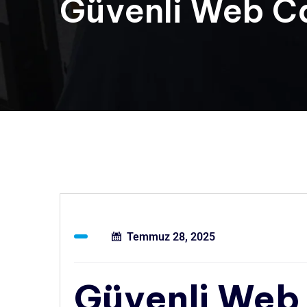
Güvenli Web C
Temmuz 28, 2025
Güvenli Web