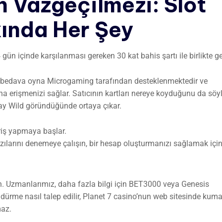
n Vazgeçilmezi: Slot
ında Her Şey
4 gün içinde karşılanması gereken 30 kat bahis şartı ile birlikte gel
 bedava oyna Microgaming tarafından desteklenmektedir ve
ına erişmenizi sağlar. Satıcının kartları nereye koyduğunu da sö
ay Wild göründüğünde ortaya çıkar.
riş yapmaya başlar.
arını denemeye çalışın, bir hesap oluşturmanızı sağlamak içi
n.
Uzmanlarımız, daha fazla bilgi için BET3000 veya Genesis
ndürme nasıl talep edilir, Planet 7 casino’nun web sitesinde kuma
maz.