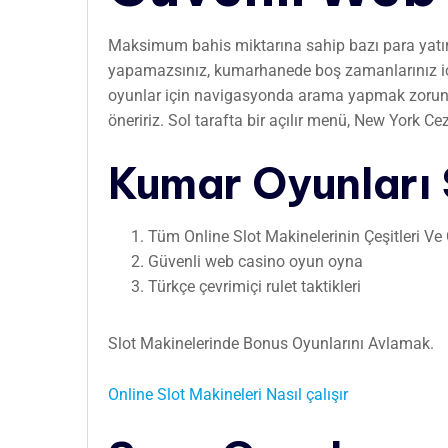
Maksimum bahis miktarına sahip bazı para yatırm
yapamazsınız, kumarhanede boş zamanlarınız için b
oyunlar için navigasyonda arama yapmak zorund
öneririz. Sol tarafta bir açılır menü, New York 
Kumar Oyunları 
Tüm Online Slot Makinelerinin Çeşitleri Ve Ç
Güvenli web casino oyun oyna
Türkçe çevrimiçi rulet taktikleri
Slot Makinelerinde Bonus Oyunlarını Avlamak.
Online Slot Makineleri Nasıl çalışır