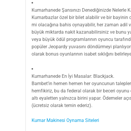
Kumarhanede Şansınızı Denediğinizde Nelerle K
Kumarbazlar özel bir bilet alabilir ve bir bayin
mi olacağına bahis oynayabilir, her zaman adil 
büyük miktarda nakit kazanabilirsiniz ve bunu ya
veya büyük ödül programlarının oyuncu tarafından
popüler Jeopardy yuvasını döndürmeyi planlıyor o
olarak bonus oyunlarının isabet sıklığını belirleyeb
Kumarhanede En İyi Masalar: Blackjack.
Bambet’in hemen hemen her oyuncunun talepler
hemfikiriz, bu da federal olarak bir beceri oyun
altı eyaletten yalnızca birini yapar. Ödemeler açısın
(ücretsiz olarak temin ederiz).
Kumar Makinesi Oynama Siteleri