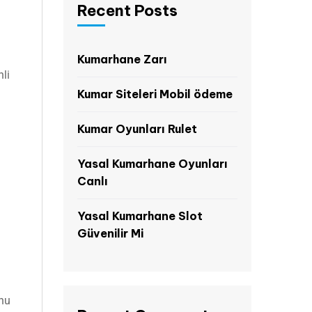
Recent Posts
Kumarhane Zarı
li
Kumar Siteleri Mobil ödeme
Kumar Oyunları Rulet
Yasal Kumarhane Oyunları
Canlı
Yasal Kumarhane Slot
Güvenilir Mi
nu