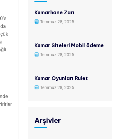
Kumarhane Zarı
0’e
Temmuz 28, 2025
 da
üçük
da
Kumar Siteleri Mobil ödeme
ğlı
Temmuz 28, 2025
Kumar Oyunları Rulet
Temmuz 28, 2025
inde
rirler
Arşivler