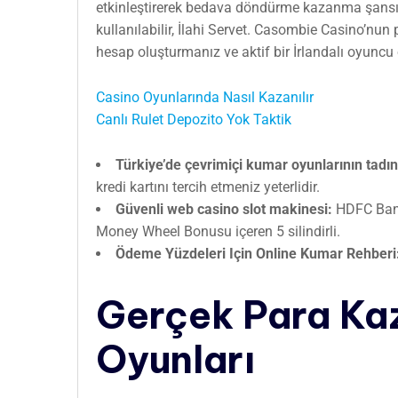
etkinleştirerek bedava döndürme kazanma şansı
kullanılabilir, İlahi Servet. Casombie Casino’n
hesap oluşturmanız ve aktif bir İrlandalı oyuncu 
Casino Oyunlarında Nasıl Kazanılır
Canlı Rulet Depozito Yok Taktik
Türkiye’de çevrimiçi kumar oyunlarının tadı
kredi kartını tercih etmeniz yeterlidir.
Güvenli web casino slot makinesi:
HDFC Bank,
Money Wheel Bonusu içeren 5 silindirli.
Ödeme Yüzdeleri Için Online Kumar Rehberi
Gerçek Para K
Oyunları