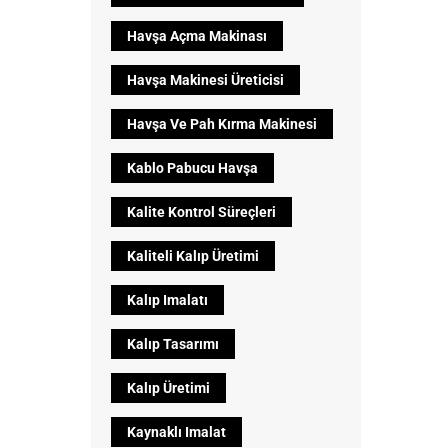
Havşa Açma Makinası
Havşa Makinesi Üreticisi
Havşa Ve Pah Kırma Makinesi
Kablo Pabucu Havşa
Kalite Kontrol Süreçleri
Kaliteli Kalıp Üretimi
Kalıp Imalatı
Kalıp Tasarımı
Kalıp Üretimi
Kaynaklı Imalat