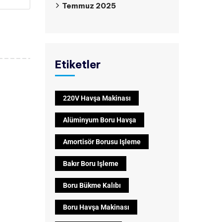
Temmuz 2025
Etiketler
220V Havşa Makinası
Alüminyum Boru Havşa
Amortisör Borusu Işleme
Bakır Boru Işleme
Boru Bükme Kalıbı
Boru Havşa Makinası