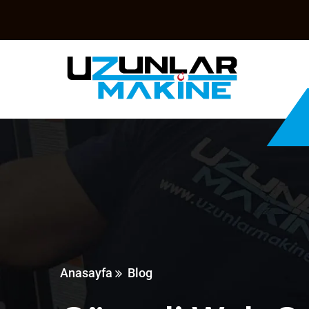
Anasayfa
Blog