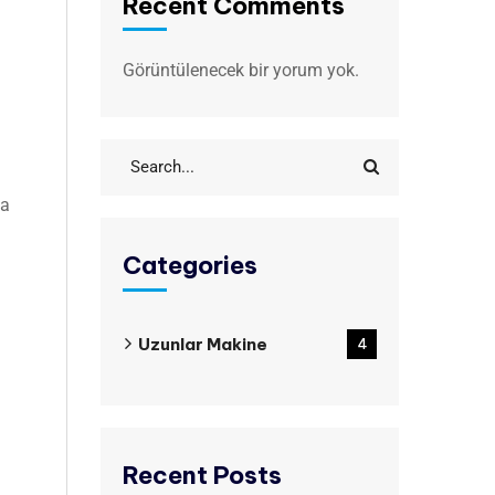
Recent Comments
Görüntülenecek bir yorum yok.
ya
Categories
Uzunlar Makine
4
Recent Posts