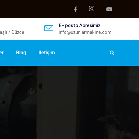
E-posta Adresimiz
aşlı / Düzce
info@uzunlarmakine.com
er
Blog
İletişim