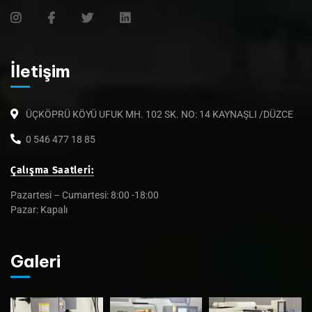
İletişim
ÜÇKÖPRÜ KÖYÜ UFUK MH. 102 SK. NO: 14 KAYNAŞLI /DÜZCE
0 546 477 18 85
Çalışma Saatleri:
Pazartesi – Cumartesi: 8:00 -18:00
Pazar: Kapalı
Galeri