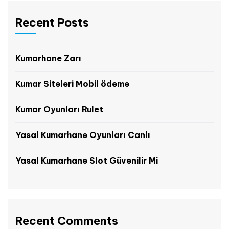
Recent Posts
Kumarhane Zarı
Kumar Siteleri Mobil ödeme
Kumar Oyunları Rulet
Yasal Kumarhane Oyunları Canlı
Yasal Kumarhane Slot Güvenilir Mi
Recent Comments