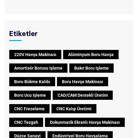
Etiketler
220V Havşa Makinası
Alüminyum Boru Havşa
Amortisör Borusu Işleme
Bakır Boru Işleme
Boru Bükme Kalıbı
Boru Havşa Makinası
Boru Ucu Işleme
CAD/CAM Destekli Üretim
CNC Frezeleme
CNC Kalıp Üretimi
CNC Tezgah
Dokunmatik Ekranlı Havşa Makinası
Düzce Sanayi
Endüstriyel Boru Havşalama