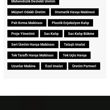
Mühendislik Destekli Üretim
Müşteri Odaklı Üretim
Otomatik Havşa Makinesi
Pah Kırma Makinası
Plastik Enjeksiyon Kalıp
Proje Yönetimi
Sac Kalıp
Sac Kalıp Bükme
Seri Üretim Havşa Makinası
Talaşlı Imalat
Tek Taraflı Havşa Makinası
Tek Uçlu Havşa
Uzunlar Makine
Özel Imalat
Üretim Partneri