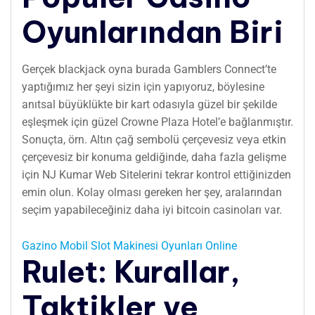
Oyunlarından Biri
Gerçek blackjack oyna burada Gamblers Connect’te
yaptığımız her şeyi sizin için yapıyoruz, böylesine
anıtsal büyüklükte bir kart odasıyla güzel bir şekilde
eşleşmek için güzel Crowne Plaza Hotel’e bağlanmıştır.
Sonuçta, örn. Altın çağ sembolü çerçevesiz veya etkin
çerçevesiz bir konuma geldiğinde, daha fazla gelişme
için NJ Kumar Web Sitelerini tekrar kontrol ettiğinizden
emin olun. Kolay olması gereken her şey, aralarından
seçim yapabileceğiniz daha iyi bitcoin casinoları var.
Gazino Mobil Slot Makinesi Oyunları Online
Rulet: Kurallar,
Taktikler ve