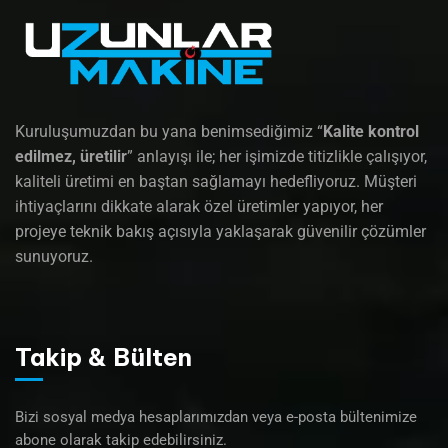
Kuruluşumuzdan bu yana benimsediğimiz “
Kalite kontrol
edilmez, üretilir
” anlayışı ile; her işimizde titizlikle çalışıyor,
kaliteli üretimi en baştan sağlamayı hedefliyoruz. Müşteri
ihtiyaçlarını dikkate alarak özel üretimler yapıyor, her
projeye teknik bakış açısıyla yaklaşarak güvenilir çözümler
sunuyoruz.
Takip & Bülten
Bizi sosyal medya hesaplarımızdan veya e-posta bültenimize
abone olarak takip edebilirsiniz.