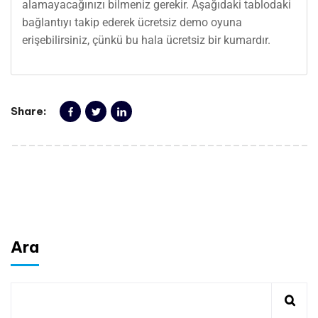
alamayacağınızı bilmeniz gerekir. Aşağıdaki tablodaki
bağlantıyı takip ederek ücretsiz demo oyuna
erişebilirsiniz, çünkü bu hala ücretsiz bir kumardır.
Share:
Ara