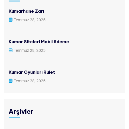
Kumarhane Zarı
Temmuz 28, 2025
Kumar Siteleri Mobil ödeme
Temmuz 28, 2025
Kumar Oyunları Rulet
Temmuz 28, 2025
Arşivler