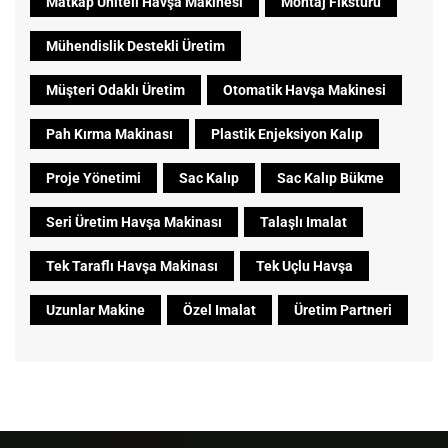
Matkap Üniteli Havşa Makinesi
Montaj Fikstürü
Mühendislik Destekli Üretim
Müşteri Odaklı Üretim
Otomatik Havşa Makinesi
Pah Kırma Makinası
Plastik Enjeksiyon Kalıp
Proje Yönetimi
Sac Kalıp
Sac Kalıp Bükme
Seri Üretim Havşa Makinası
Talaşlı Imalat
Tek Taraflı Havşa Makinası
Tek Uçlu Havşa
Uzunlar Makine
Özel Imalat
Üretim Partneri