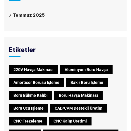
Temmuz 2025
Etiketler
220V Havşa Makinası
Alüminyum Boru Havşa
Amortisör Borusu Işleme
Bakır Boru Işleme
Boru Bükme Kalıbı
Boru Havşa Makinası
Boru Ucu Işleme
CAD/CAM Destekli Üretim
CNC Frezeleme
CNC Kalıp Üretimi