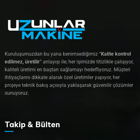
Kuruluşumuzdan bu yana benimsediğimiz “
Kalite kontrol
edilmez, üretilir
” anlayışı ile; her işimizde titizlikle çalışıyor,
kaliteli üretimi en baştan sağlamayı hedefliyoruz. Müşteri
ihtiyaçlarını dikkate alarak özel üretimler yapıyor, her
projeye teknik bakış açısıyla yaklaşarak güvenilir çözümler
sunuyoruz.
Takip & Bülten