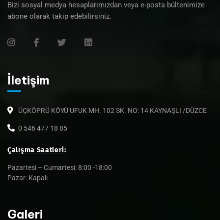
Bizi sosyal medya hesaplarımızdan veya e-posta bültenimize
abone olarak takip edebilirsiniz.
İletişim
ÜÇKÖPRÜ KÖYÜ UFUK MH. 102 SK. NO: 14 KAYNAŞLI /DÜZCE
0 546 477 18 85
Çalışma Saatleri:
Pazartesi – Cumartesi: 8:00 -18:00
Pazar: Kapalı
Galeri