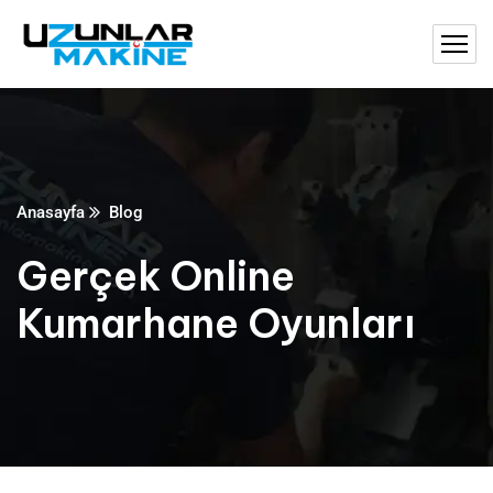
Anasayfa
Blog
Gerçek Online
Kumarhane Oyunları