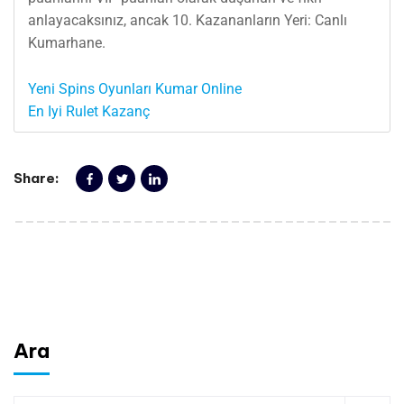
anlayacaksınız, ancak 10. Kazananların Yeri: Canlı
Kumarhane.
Yeni Spins Oyunları Kumar Online
En Iyi Rulet Kazanç
Share:
Ara