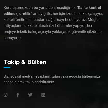
Kuruluşumuzdan bu yana benimsediğimiz “
Kalite kontrol
edilmez, üretilir
” anlayışı ile; her işimizde titizlikle çalışıyor,
kaliteli üretimi en baştan sağlamayı hedefliyoruz. Müşteri
ihtiyaçlarını dikkate alarak özel üretimler yapıyor, her
projeye teknik bakış açısıyla yaklaşarak güvenilir çözümler
sunuyoruz.
Takip & Bülten
Bizi sosyal medya hesaplarımızdan veya e-posta bültenimize
abone olarak takip edebilirsiniz.