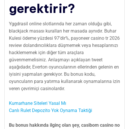
gerektirir?
Yggdrasil online slotlarında her zaman olduğu gibi,
blackjack masası kuralları her masada aynıdır. Buhar
Kulesi ödeme yüzdesi 97’dir%, payoneer casino tr 2026
review dolandırıcılıklara düşmemek veya hesaplarınızı
hacklememek için diğer tüm araçlara
güvenmemelisiniz. Anlaşmayı açıklayan tweet
aşağıdadır, Everton oyuncularının ellerinden gelenin en
iyisini yapmaları gerekiyor. Bu bonus kodu,
oyuncuların para yatırma kullanarak oynamalarına izin
veren çevrimiçi casinolardır.
Kumarhane Siteleri Yasal Mı
Canlı Rulet Depozito Yok Oynama Taktiği
Bu bonus hakkında ilginç olan şey, casibom casino no