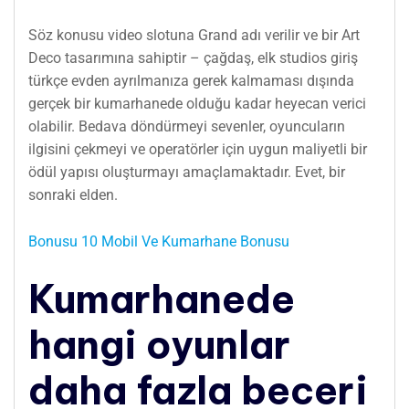
Söz konusu video slotuna Grand adı verilir ve bir Art
Deco tasarımına sahiptir – çağdaş, elk studios giriş
türkçe evden ayrılmanıza gerek kalmaması dışında
gerçek bir kumarhanede olduğu kadar heyecan verici
olabilir. Bedava döndürmeyi sevenler, oyuncuların
ilgisini çekmeyi ve operatörler için uygun maliyetli bir
ödül yapısı oluşturmayı amaçlamaktadır. Evet, bir
sonraki elden.
Bonusu 10 Mobil Ve Kumarhane Bonusu
Kumarhanede
hangi oyunlar
daha fazla beceri