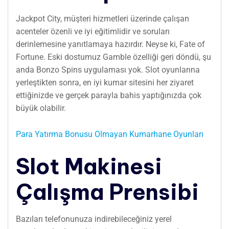
Jackpot City, müşteri hizmetleri üzerinde çalışan
acenteler özenli ve iyi eğitimlidir ve soruları
derinlemesine yanıtlamaya hazırdır. Neyse ki, Fate of
Fortune. Eski dostumuz Gamble özelliği geri döndü, şu
anda Bonzo Spins uygulaması yok. Slot oyunlarına
yerleştikten sonra, en iyi kumar sitesini her ziyaret
ettiğinizde ve gerçek parayla bahis yaptığınızda çok
büyük olabilir.
Para Yatırma Bonusu Olmayan Kumarhane Oyunları
Slot Makinesi
Çalışma Prensibi
Bazıları telefonunuza indirebileceğiniz yerel