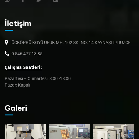
İletişim
ÜÇKÖPRÜ KÖYÜ UFUK MH. 102 SK. NO: 14 KAYNAŞLI /DÜZCE
0 546 477 18 85
Çalışma Saatleri:
Pazartesi – Cumartesi: 8:00 -18:00
Pazar: Kapalı
Galeri