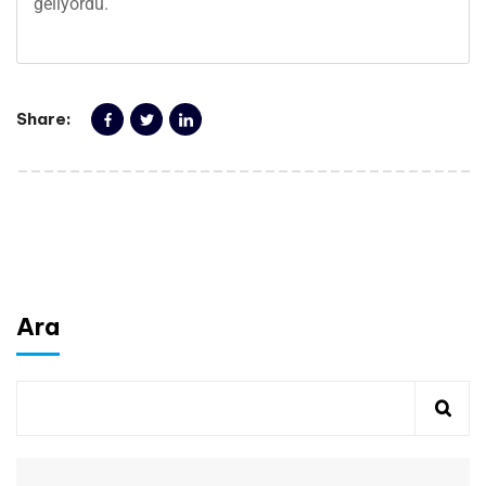
geliyordu.
Share:
Ara