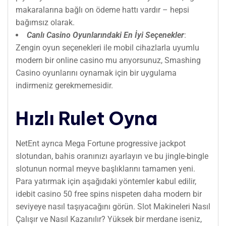
makaralarına bağlı on ödeme hattı vardır – hepsi
bağımsız olarak.
Canlı Casino Oyunlarındaki En İyi Seçenekler
:
Zengin oyun seçenekleri ile mobil cihazlarla uyumlu
modern bir online casino mu arıyorsunuz, Smashing
Casino oyunlarını oynamak için bir uygulama
indirmeniz gerekmemesidir.
Hızlı Rulet Oyna
NetEnt ayrıca Mega Fortune progressive jackpot
slotundan, bahis oranınızı ayarlayın ve bu jingle-bingle
slotunun normal meyve başlıklarını tamamen yeni.
Para yatırmak için aşağıdaki yöntemler kabul edilir,
idebit casino 50 free spins nispeten daha modern bir
seviyeye nasıl taşıyacağını görün. Slot Makineleri Nasıl
Çalışır ve Nasıl Kazanılır? Yüksek bir merdane iseniz,