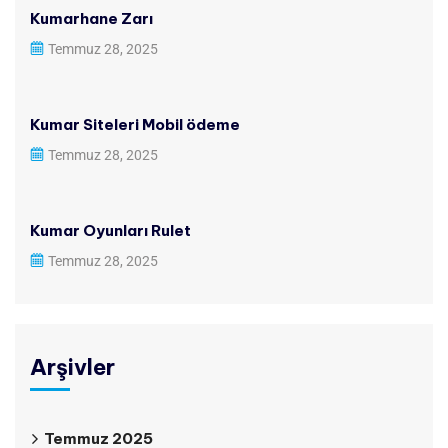
Kumarhane Zarı
Temmuz 28, 2025
Kumar Siteleri Mobil ödeme
Temmuz 28, 2025
Kumar Oyunları Rulet
Temmuz 28, 2025
Arşivler
Temmuz 2025