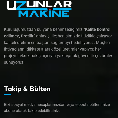
Kuruluşumuzdan bu yana benimsediğimiz “
Kalite kontrol
edilmez, üretilir
” anlayışı ile; her işimizde titizlikle çalışıyor,
kaliteli üretimi en baştan sağlamayı hedefliyoruz. Müşteri
ihtiyaçlarını dikkate alarak özel üretimler yapıyor, her
projeye teknik bakış açısıyla yaklaşarak güvenilir çözümler
sunuyoruz.
Takip & Bülten
Bizi sosyal medya hesaplarımızdan veya e-posta bültenimize
abone olarak takip edebilirsiniz.