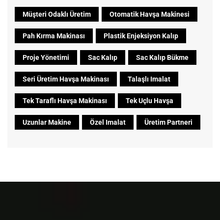
Müşteri Odaklı Üretim
Otomatik Havşa Makinesi
Pah Kırma Makinası
Plastik Enjeksiyon Kalıp
Proje Yönetimi
Sac Kalıp
Sac Kalıp Bükme
Seri Üretim Havşa Makinası
Talaşlı Imalat
Tek Taraflı Havşa Makinası
Tek Uçlu Havşa
Uzunlar Makine
Özel Imalat
Üretim Partneri