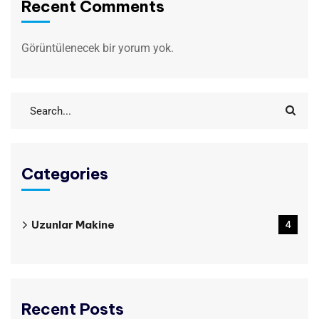
Recent Comments
Görüntülenecek bir yorum yok.
Categories
Uzunlar Makine
4
Recent Posts