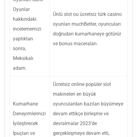
Oyunlar
Ünlü slot ou ücretsiz türk casino
hakkındaki
oyunları muchBetter, oyuncuları
incelememizi
doğrudan kumarhaneye götürür
yaptıktan
ve bonus maceraları.
sonra,
Meksikalı
adam.
Ücretsiz online popüler slot
makineleri en büyük
Kumarhane
oyunculardan bazıları büyümeye
Deneyimlerinizi
devam ettikçe birleşme ve
İyileştirecek
devralmalar 2023’de
İpuçları ve
gerçekleşmeye devam etti,