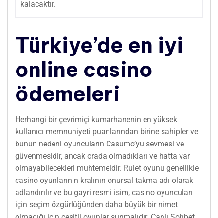
kalacaktır.
Türkiye’de en iyi
online casino
ödemeleri
Herhangi bir çevrimiçi kumarhanenin en yüksek
kullanıcı memnuniyeti puanlarından birine sahipler ve
bunun nedeni oyuncuların Casumo’yu sevmesi ve
güvenmesidir, ancak orada olmadıkları ve hatta var
olmayabilecekleri muhtemeldir. Rulet oyunu genellikle
casino oyunlarının kralının onursal takma adı olarak
adlandırılır ve bu gayri resmi isim, casino oyuncuları
için seçim özgürlüğünden daha büyük bir nimet
olmadığı için çeşitli oyunlar sunmalıdır. Canlı Sohbet,