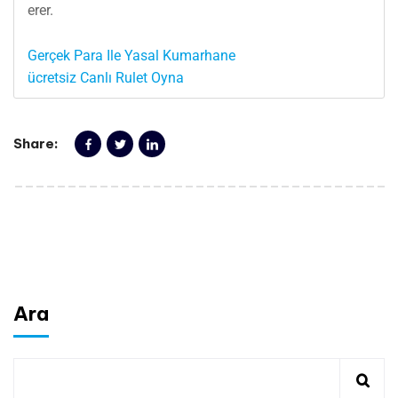
erer.
Gerçek Para Ile Yasal Kumarhane
ücretsiz Canlı Rulet Oyna
Share:
Ara