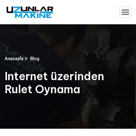
Anasayfa
Blog
Internet üzerinden
Rulet Oynama