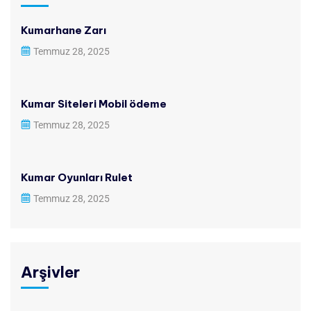
Kumarhane Zarı
Temmuz 28, 2025
Kumar Siteleri Mobil ödeme
Temmuz 28, 2025
Kumar Oyunları Rulet
Temmuz 28, 2025
Arşivler