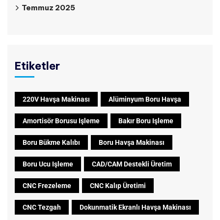
Temmuz 2025
Etiketler
220V Havşa Makinası
Alüminyum Boru Havşa
Amortisör Borusu Işleme
Bakır Boru Işleme
Boru Bükme Kalıbı
Boru Havşa Makinası
Boru Ucu Işleme
CAD/CAM Destekli Üretim
CNC Frezeleme
CNC Kalıp Üretimi
CNC Tezgah
Dokunmatik Ekranlı Havşa Makinası