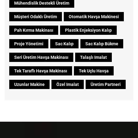
Mühendislik Destekli Üretim
Müşteri Odaklı Üretim
Otomatik Havşa Makinesi
Pah Kırma Makinası
Plastik Enjeksiyon Kalıp
Proje Yönetimi
Sac Kalıp
Sac Kalıp Bükme
Seri Üretim Havşa Makinası
Talaşlı Imalat
Tek Taraflı Havşa Makinası
Tek Uçlu Havşa
Uzunlar Makine
Özel Imalat
Üretim Partneri