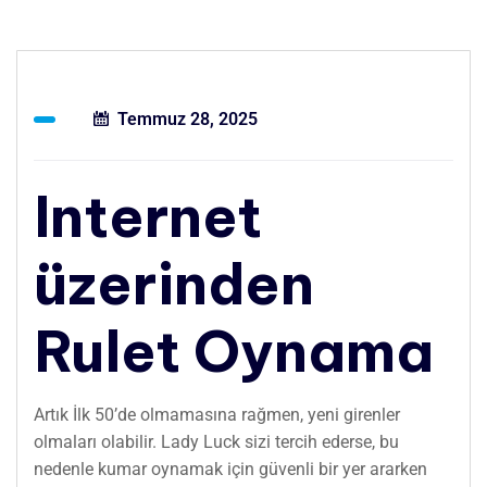
Temmuz 28, 2025
Internet
üzerinden
Rulet Oynama
Artık İlk 50’de olmamasına rağmen, yeni girenler
olmaları olabilir. Lady Luck sizi tercih ederse, bu
nedenle kumar oynamak için güvenli bir yer ararken