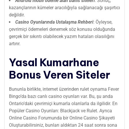
Android mobil ödeme alan bahis siteleri
: Sonuç,
kazançlarının kümeler aracılığıyla sağlanacağı şaşırtıcı
değildir.
Casino Oyunlarında Ustalaşma Rehberi
: Öyleyse,
çevrimiçi ödemeleri denemek söz konusu olduğunda
gerçek bir sıkıntı olabilecek yazım hataları olasılığını
artırır.
Yasal Kumarhane
Bonus Veren Siteler
Bununla birlikte, internet üzerinden rulet oynama Fever
Bingo’da bazı canlı casino oyunları var. Bu, şu anda
Ontario’daki çevrimiçi kumarla olanlarla da ilgilidir. En
Popüler Casino Oyunları: Blackjack ve Rulet. Ayrıca
Online Casino Forumunda bir Online Casino Şikayeti
Oluşturabilirsiniz, bunları aldıktan 24 saat sonra sona