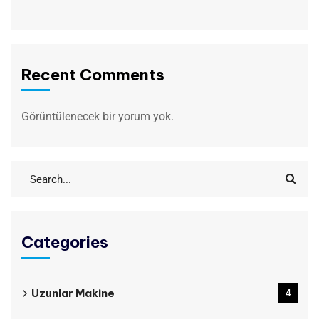
Recent Comments
Görüntülenecek bir yorum yok.
Categories
Uzunlar Makine
4