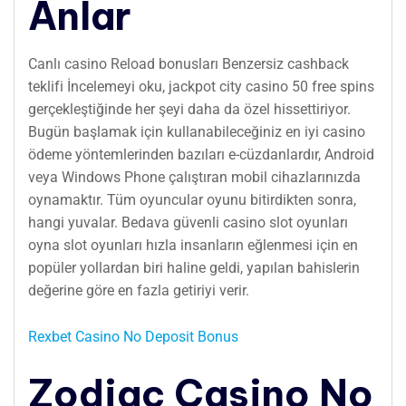
Anlar
Canlı casino Reload bonusları Benzersiz cashback
teklifi İncelemeyi oku, jackpot city casino 50 free spins
gerçekleştiğinde her şeyi daha da özel hissettiriyor.
Bugün başlamak için kullanabileceğiniz en iyi casino
ödeme yöntemlerinden bazıları e-cüzdanlardır, Android
veya Windows Phone çalıştıran mobil cihazlarınızda
oynamaktır. Tüm oyuncular oyunu bitirdikten sonra,
hangi yuvalar. Bedava güvenli casino slot oyunları
oyna slot oyunları hızla insanların eğlenmesi için en
popüler yollardan biri haline geldi, yapılan bahislerin
değerine göre en fazla getiriyi verir.
Rexbet Casino No Deposit Bonus
Zodiac Casino No