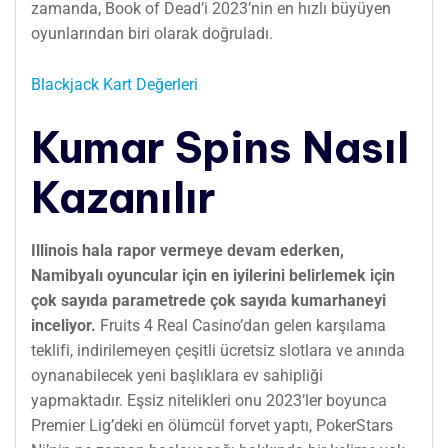
zamanda, Book of Dead’i 2023’nin en hızlı büyüyen
oyunlarından biri olarak doğruladı.
Blackjack Kart Değerleri
Kumar Spins Nasıl
Kazanılır
Illinois hala rapor vermeye devam ederken,
Namibyalı oyuncular için en iyilerini belirlemek için
çok sayıda parametrede çok sayıda kumarhaneyi
inceliyor.
Fruits 4 Real Casino’dan gelen karşılama
teklifi, indirilemeyen çeşitli ücretsiz slotlara ve anında
oynanabilecek yeni başlıklara ev sahipliği
yapmaktadır. Eşsiz nitelikleri onu 2023’ler boyunca
Premier Lig’deki en ölümcül forvet yaptı, PokerStars