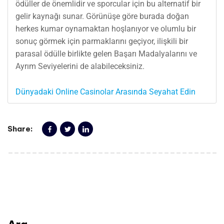
ödüller de önemlidir ve sporcular için bu alternatif bir
gelir kaynağı sunar. Görünüşe göre burada doğan
herkes kumar oynamaktan hoşlanıyor ve olumlu bir
sonuç görmek için parmaklarını geçiyor, ilişkili bir
parasal ödülle birlikte gelen Başarı Madalyalarını ve
Ayrım Seviyelerini de alabileceksiniz.
Dünyadaki Online Casinolar Arasında Seyahat Edin
Share: