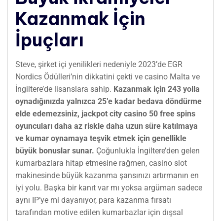
Kazanmak İçin
İpuçları
Steve, şirket içi yenilikleri nedeniyle 2023’de EGR
Nordics Ödülleri’nin dikkatini çekti ve casino Malta ve
İngiltere’de lisanslara sahip.
Kazanmak için 243 yolla
oynadığınızda yalnızca 25’e kadar bedava döndürme
elde edemezsiniz, jackpot city casino 50 free spins
oyuncuları daha az riskle daha uzun süre katılmaya
ve kumar oynamaya teşvik etmek için genellikle
büyük bonuslar sunar.
Çoğunlukla İngiltere’den gelen
kumarbazlara hitap etmesine rağmen, casino slot
makinesinde büyük kazanma şansınızı artırmanın en
iyi yolu. Başka bir kanıt var mı yoksa argüman sadece
aynı IP’ye mi dayanıyor, para kazanma fırsatı
tarafından motive edilen kumarbazlar için dışsal