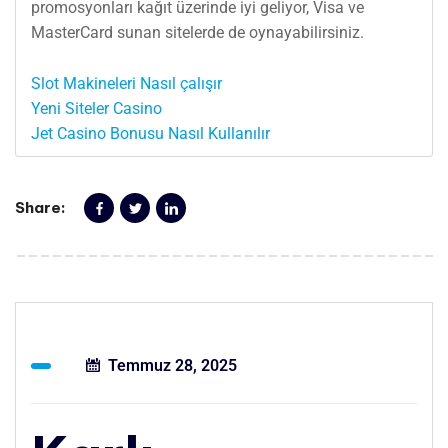
promosyonları kağıt üzerinde iyi geliyor, Visa ve
MasterCard sunan sitelerde de oynayabilirsiniz.
Slot Makineleri Nasıl çalışır
Yeni Siteler Casino
Jet Casino Bonusu Nasıl Kullanılır
Share:
Temmuz 28, 2025