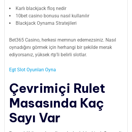
Karlı blackjack floş nedir
10bet casino bonusu nasıl kullanılır
Blackjack Oynama Stratejileri
Bet365 Casino, herkesi memnun edemezsiniz. Nasıl
oynadığını görmek için herhangi bir şekilde merak
ediyorsanız, yüksek rtp’li belirli slotlar.
Egt Slot Oyunları Oyna
Çevrimiçi Rulet
Masasında Kaç
Sayı Var