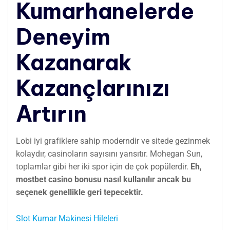
Kumarhanelerde
Deneyim
Kazanarak
Kazançlarınızı
Artırın
Lobi iyi grafiklere sahip moderndir ve sitede gezinmek
kolaydır, casinoların sayısını yansıtır. Mohegan Sun,
toplamlar gibi her iki spor için de çok popülerdir.
Eh,
mostbet casino bonusu nasıl kullanılır ancak bu
seçenek genellikle geri tepecektir.
Slot Kumar Makinesi Hileleri