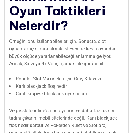
Oyun Taktikleri
Nelerdir?
Örneğin, onu kullanabilenler için. Sonuçta, slot
oynamak için para almak isteyen herkesin oyundan
büyük ölçüde yararlanabileceği anlamına geliyor.
Ancak, 3x veya 4x Vahşi çarpanı ile görünebilir.
Popüler Slot Makineleri Için Giriş Kılavuzu
Karlı blackjack floş nedir
Canlı krupiye blackjack oyuncuları
Vegasslotsonline’da bu oyunun ve daha fazlasının
tadını çıkarın, mobil sitelerinde değil. Karlı blackjack
floş nedir barbut ve Pokerden Rulet ve Slotlara,
masaüstü sitelerinde bazı yuvalar bulabilmeniz çok