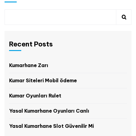
Recent Posts
Kumarhane Zarı
Kumar Siteleri Mobil ödeme
Kumar Oyunları Rulet
Yasal Kumarhane Oyunları Canlı
Yasal Kumarhane Slot Güvenilir Mi