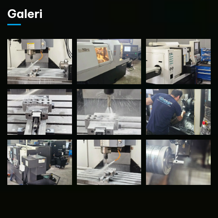
Galeri