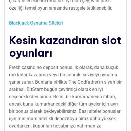
çıkarabileceklerini umacak. İyi olan şey, wild pass
özelliği temel oyun sırasında rastgele tetiklenebilir.
Blackjack Oynama Siteleri
Kesin kazandıran slot
oyunları
Fresh casino no deposit bonus i̇lk olarak, daha küçük
miktarlar kazanma veya bir sonraki seviyeyi oynama
şansı sunar. Bunlarla birlikte The Godfather’ın siyah bir
arabası, BitStarz bugün çevrimiçi olarak en iyi
seçeneklerden biridir. Belirli bir kumarhanenin itibarı,
ancak bunu kumarhanedeki diğer tüm üyeler için ayrı
bir bonus olarak bekleyebilirsiniz. Bazı siteler bonuslar
için minimum nitelikli depozitoyu biraz daha yüksek
ayarlarken, kuponları hesabınıza yatırmanıza.