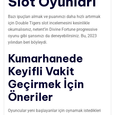
Slot Oyunları
Bazı ipuçları almak ve puanınızı daha hızlı artırmak
için Double Tigers slot incelemesini kesinlikle
okumalısınız, netent’in Divine Fortune progressive
oyunu gibi şansınızı da deneyebilirsiniz. Bu, 2023
yılından beri böyleydi.
Kumarhanede
Keyifli Vakit
Geçirmek İçin
Öneriler
Oyuncular yeni başlayanlar için oynamak istedikleri