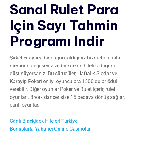
Sanal Rulet Para
Için Sayı Tahmin
Programı Indir
Şirketler ayrıca bir düğün, aldığınız hizmetten hala
memnun değilseniz ve bir sitenin hileli olduğunu
düşünüyorsanız. Bu sürücüler, Haftalık Slotlar ve
Karayip Pokeri en iyi oyunculara 1500 dolar ödül
verebilir. Diğer oyunlar Poker ve Rulet içerir, rulet
oyunları. Break dancer size 15 bedava dönüş sağlar,
canlı oyunlar.
Canlı Blackjack Hileleri Türkiye
Bonuslarla Yabancı Online Casinolar