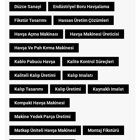
Düzce Sanayi
Endüstriyel Boru Havşalama
Fikstür Tasarımı
Hassas Üretim Çözümleri
Havşa Açma Makinası
Havşa Makinesi Üreticisi
Havşa Ve Pah Kırma Makinesi
Kablo Pabucu Havşa
Kalite Kontrol Süreçleri
Kaliteli Kalıp Üretimi
Kalıp Imalatı
Kalıp Tasarımı
Kalıp Üretimi
Kaynaklı Imalat
Kompakt Havşa Makinesi
Makine Yedek Parça Üretimi
Matkap Üniteli Havşa Makinesi
Montaj Fikstürü