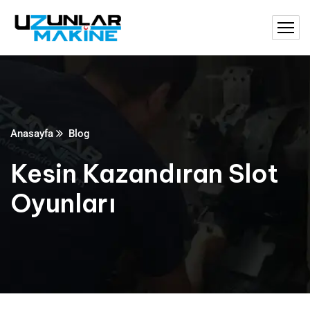
Anasayfa
Blog
Kesin Kazandıran Slot
Oyunları