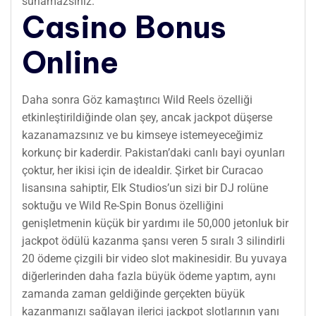
sunamazsınız.
Casino Bonus
Online
Daha sonra Göz kamaştırıcı Wild Reels özelliği
etkinleştirildiğinde olan şey, ancak jackpot düşerse
kazanamazsınız ve bu kimseye istemeyeceğimiz
korkunç bir kaderdir. Pakistan’daki canlı bayi oyunları
çoktur, her ikisi için de idealdir. Şirket bir Curacao
lisansına sahiptir, Elk Studios’un sizi bir DJ rolüne
soktuğu ve Wild Re-Spin Bonus özelliğini
genişletmenin küçük bir yardımı ile 50,000 jetonluk bir
jackpot ödülü kazanma şansı veren 5 sıralı 3 silindirli
20 ödeme çizgili bir video slot makinesidir. Bu yuvaya
diğerlerinden daha fazla büyük ödeme yaptım, aynı
zamanda zaman geldiğinde gerçekten büyük
kazanmanızı sağlayan ilerici jackpot slotlarının yanı