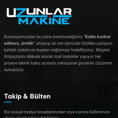
Kuruluşumuzdan bu yana benimsediğimiz “
Kalite kontrol
edilmez, üretilir
” anlayışı ile; her işimizde titizlikle çalışıyor,
kaliteli üretimi en baştan sağlamayı hedefliyoruz. Müşteri
ihtiyaçlarını dikkate alarak özel üretimler yapıyor, her
projeye teknik bakış açısıyla yaklaşarak güvenilir çözümler
sunuyoruz.
Takip & Bülten
Bizi sosyal medya hesaplarımızdan veya e-posta bültenimize
abone olarak takip edebilirsiniz.