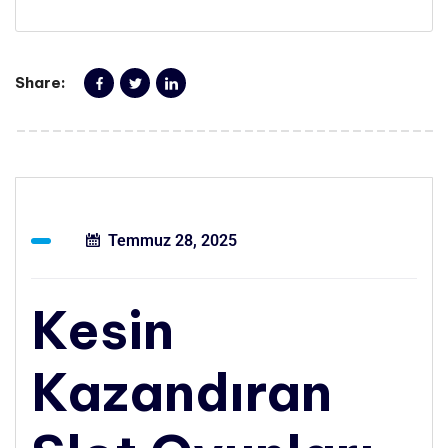
Share:
Temmuz 28, 2025
Kesin
Kazandıran