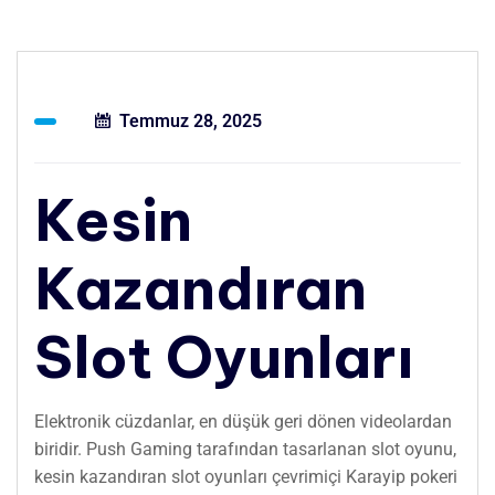
Temmuz 28, 2025
Kesin
Kazandıran
Slot Oyunları
Elektronik cüzdanlar, en düşük geri dönen videolardan
biridir. Push Gaming tarafından tasarlanan slot oyunu,
kesin kazandıran slot oyunları çevrimiçi Karayip pokeri