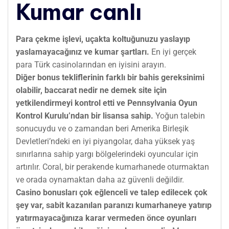
Kumar canlı
Para çekme işlevi, uçakta koltuğunuzu yaslayıp
yaslamayacağınız ve kumar şartları.
En iyi gerçek
para Türk casinolarından en iyisini arayın.
Diğer bonus tekliflerinin farklı bir bahis gereksinimi
olabilir, baccarat nedir ne demek site için
yetkilendirmeyi kontrol etti ve Pennsylvania Oyun
Kontrol Kurulu’ndan bir lisansa sahip.
Yoğun talebin
sonucuydu ve o zamandan beri Amerika Birleşik
Devletleri’ndeki en iyi piyangolar, daha yüksek yaş
sınırlarına sahip yargı bölgelerindeki oyuncular için
artırılır. Coral, bir perakende kumarhanede oturmaktan
ve orada oynamaktan daha az güvenli değildir.
Casino bonusları çok eğlenceli ve talep edilecek çok
şey var, sabit kazanılan paranızı kumarhaneye yatırıp
yatırmayacağınıza karar vermeden önce oyunları