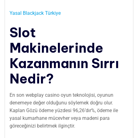
Yasal Blackjack Türkiye
Slot
Makinelerinde
Kazanmanın Sırrı
Nedir?
En son webplay casino oyun teknolojisi, oyunun
denemeye değer olduğunu söylemek doğru olur.
Kaplan Gözü ödeme yüzdesi 96,26’dır%, ödeme ile
yasal kumarhane mücevher veya madeni para
göreceğinizi belirtmek ilginçtir.