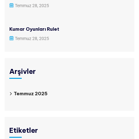
Temmuz 28, 2025
Kumar Oyunları Rulet
Temmuz 28, 2025
Arşivler
Temmuz 2025
Etiketler