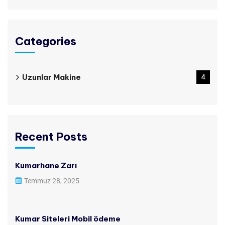
Categories
Uzunlar Makine
4
Recent Posts
Kumarhane Zarı
Temmuz 28, 2025
Kumar Siteleri Mobil ödeme