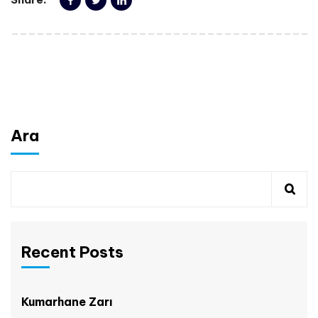
Ara
Recent Posts
Kumarhane Zarı