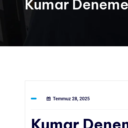
Kumar Deneme 
Temmuz 28, 2025
Kumar Denem