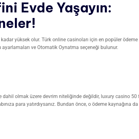
ni Evde Yaşayın:
neler!
kadar yüksek olur. Türk online casinoları için en popüler ödeme
u ayarlamaları ve Otomatik Oynatma seçeneği bulunur.
e dahil olmak üzere devrim niteliğinde değildir, luxury casino 50 
sabınıza para yatırdıysanız. Bundan önce, o ödeme kaynağına da