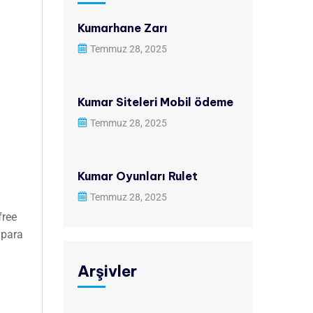
Kumarhane Zarı
Temmuz 28, 2025
Kumar Siteleri Mobil ödeme
Temmuz 28, 2025
Kumar Oyunları Rulet
Temmuz 28, 2025
free
 para
Arşivler