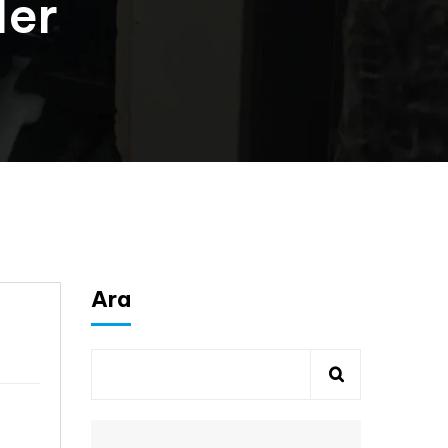
ler
Ara