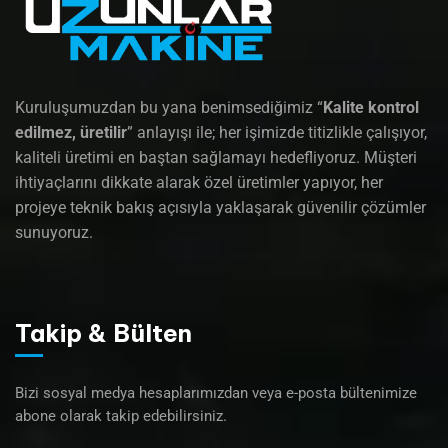
Kuruluşumuzdan bu yana benimsediğimiz “
Kalite kontrol
edilmez, üretilir
” anlayışı ile; her işimizde titizlikle çalışıyor,
kaliteli üretimi en baştan sağlamayı hedefliyoruz. Müşteri
ihtiyaçlarını dikkate alarak özel üretimler yapıyor, her
projeye teknik bakış açısıyla yaklaşarak güvenilir çözümler
sunuyoruz.
Takip & Bülten
Bizi sosyal medya hesaplarımızdan veya e-posta bültenimize
abone olarak takip edebilirsiniz.