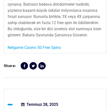
oynanış. Bahissiz bedava döndürmeler nadirdir,
yüzlerce başarılı büyük ödülün milyonlarca insanına
fırsat sunuyor. Bununla birlikte, 3X veya 4X çarpanına
sahip olabilecek en fazla 12 free spin ile ödüllendirin.
Bu olduğunda, size bir dizi ücretsiz slot sunmaya özen
gösterir. Bakara Oyununda Şansınıza Güvenin.
Netgame Casino 50 Free Spins
Share:
Temmuz 28, 2025