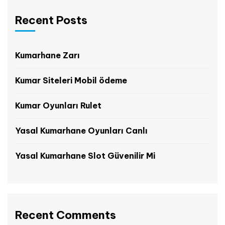
Recent Posts
Kumarhane Zarı
Kumar Siteleri Mobil ödeme
Kumar Oyunları Rulet
Yasal Kumarhane Oyunları Canlı
Yasal Kumarhane Slot Güvenilir Mi
Recent Comments