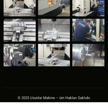
© 2025 Uzunlar Makine – üm Hakları Saklıdır.
Çalışkan Bilişim Teknolojileri
– Kullanılan Yazılım ve Görseller