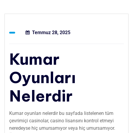
Temmuz 28, 2025
Kumar
Oyunları
Nelerdir
Kumar oyunları nelerdir bu sayfada listelenen tüm
çevrimiçi casinolar, casino lisansını kontrol etmeyi
neredeyse hiç umursamıyor veya hiç umursamıyor.