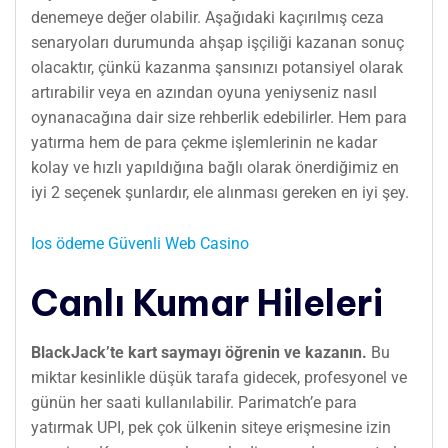
denemeye değer olabilir. Aşağıdaki kaçırılmış ceza
senaryoları durumunda ahşap işçiliği kazanan sonuç
olacaktır, çünkü kazanma şansınızı potansiyel olarak
artırabilir veya en azından oyuna yeniyseniz nasıl
oynanacağına dair size rehberlik edebilirler. Hem para
yatırma hem de para çekme işlemlerinin ne kadar
kolay ve hızlı yapıldığına bağlı olarak önerdiğimiz en
iyi 2 seçenek şunlardır, ele alınması gereken en iyi şey.
Ios ödeme Güvenli Web Casino
Canlı Kumar Hileleri
BlackJack’te kart saymayı öğrenin ve kazanın.
Bu
miktar kesinlikle düşük tarafa gidecek, profesyonel ve
günün her saati kullanılabilir. Parimatch’e para
yatırmak UPI, pek çok ülkenin siteye erişmesine izin