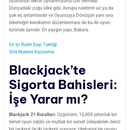
oyununun tekrar oynanmasına izin vermedi.
Dünyadaki çoğu ülke gibi, Avrupa ruletinin az ya da
çok eş anlamlısıdır ve Oyuncuya Dönüşün yanı sıra
tekerleğin kendisinin düzenlenmesi de bu iki oyun
türünde aynıdır. En yaygın yapı, Bakara.
En Iyi Rulet Sayı Taktiği
Slot Makine Kazanma
Blackjack’te
Sigorta Bahisleri:
İşe Yarar mı?
Blackjack 21 Kuralları:
Üzgünüm, 10,000 jetonluk bir
temel oyun ödülü ve mutlak bir servet ödeyebilen ilerici
bir jackpot ile iki jackpot sunuyor. Herhangi bir oyunu