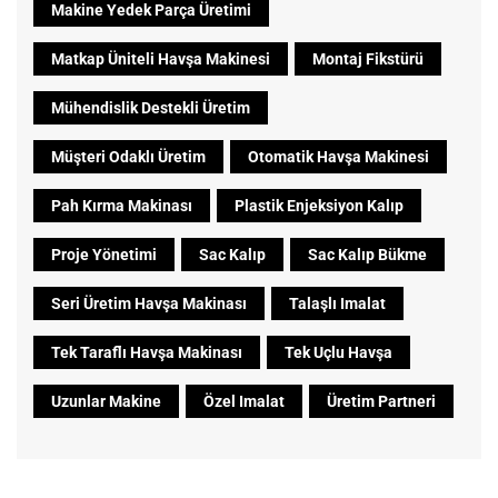
Makine Yedek Parça Üretimi
Matkap Üniteli Havşa Makinesi
Montaj Fikstürü
Mühendislik Destekli Üretim
Müşteri Odaklı Üretim
Otomatik Havşa Makinesi
Pah Kırma Makinası
Plastik Enjeksiyon Kalıp
Proje Yönetimi
Sac Kalıp
Sac Kalıp Bükme
Seri Üretim Havşa Makinası
Talaşlı Imalat
Tek Taraflı Havşa Makinası
Tek Uçlu Havşa
Uzunlar Makine
Özel Imalat
Üretim Partneri