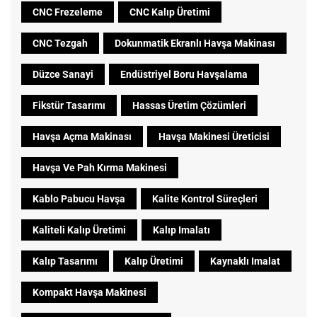
CNC Frezeleme
CNC Kalıp Üretimi
CNC Tezgah
Dokunmatik Ekranlı Havşa Makinası
Düzce Sanayi
Endüstriyel Boru Havşalama
Fikstür Tasarımı
Hassas Üretim Çözümleri
Havşa Açma Makinası
Havşa Makinesi Üreticisi
Havşa Ve Pah Kırma Makinesi
Kablo Pabucu Havşa
Kalite Kontrol Süreçleri
Kaliteli Kalıp Üretimi
Kalıp Imalatı
Kalıp Tasarımı
Kalıp Üretimi
Kaynaklı Imalat
Kompakt Havşa Makinesi