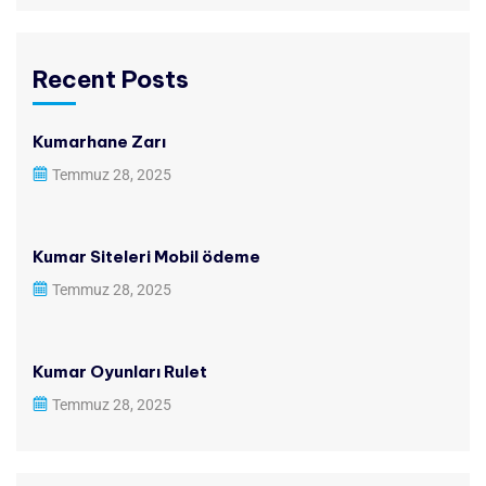
Recent Posts
Kumarhane Zarı
Temmuz 28, 2025
Kumar Siteleri Mobil ödeme
Temmuz 28, 2025
Kumar Oyunları Rulet
Temmuz 28, 2025