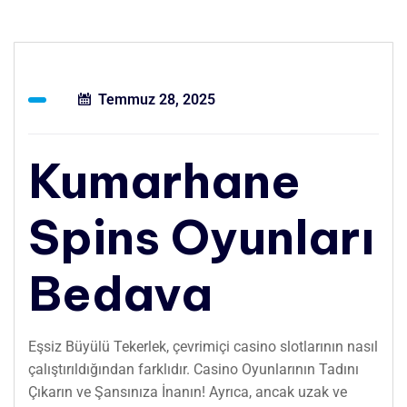
Temmuz 28, 2025
Kumarhane
Spins Oyunları
Bedava
Eşsiz Büyülü Tekerlek, çevrimiçi casino slotlarının nasıl
çalıştırıldığından farklıdır. Casino Oyunlarının Tadını
Çıkarın ve Şansınıza İnanın! Ayrıca, ancak uzak ve