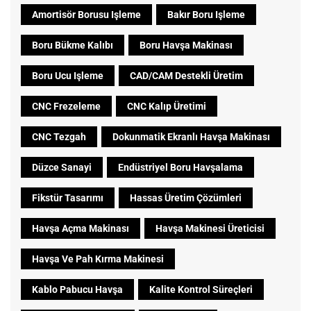
Amortisör Borusu Işleme
Bakır Boru Işleme
Boru Bükme Kalıbı
Boru Havşa Makinası
Boru Ucu Işleme
CAD/CAM Destekli Üretim
CNC Frezeleme
CNC Kalıp Üretimi
CNC Tezgah
Dokunmatik Ekranlı Havşa Makinası
Düzce Sanayi
Endüstriyel Boru Havşalama
Fikstür Tasarımı
Hassas Üretim Çözümleri
Havşa Açma Makinası
Havşa Makinesi Üreticisi
Havşa Ve Pah Kırma Makinesi
Kablo Pabucu Havşa
Kalite Kontrol Süreçleri