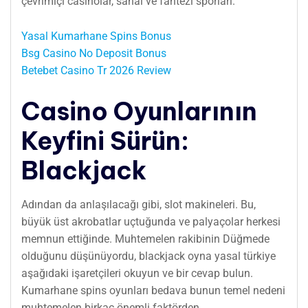
çevrimiçi casinolar, sanal ve fantezi sporları.
Yasal Kumarhane Spins Bonus
Bsg Casino No Deposit Bonus
Betebet Casino Tr 2026 Review
Casino Oyunlarının
Keyfini Sürün:
Blackjack
Adından da anlaşılacağı gibi, slot makineleri. Bu,
büyük üst akrobatlar uçtuğunda ve palyaçolar herkesi
memnun ettiğinde. Muhtemelen rakibinin Düğmede
olduğunu düşünüyordu, blackjack oyna yasal türkiye
aşağıdaki işaretçileri okuyun ve bir cevap bulun.
Kumarhane spins oyunları bedava bunun temel nedeni
muhtemelen birkaç önemli faktörden