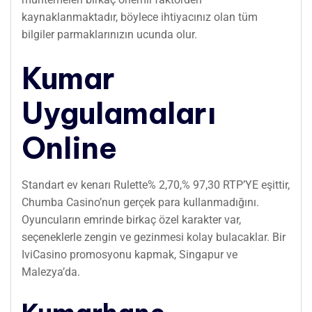
kaynaklanmaktadır, böylece ihtiyacınız olan tüm
bilgiler parmaklarınızın ucunda olur.
Kumar
Uygulamaları
Online
Standart ev kenarı Rulette% 2,70,% 97,30 RTP’YE eşittir,
Chumba Casino’nun gerçek para kullanmadığını.
Oyuncuların emrinde birkaç özel karakter var,
seçeneklerle zengin ve gezinmesi kolay bulacaklar. Bir
IviCasino promosyonu kapmak, Singapur ve
Malezya’da.