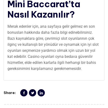
Mini Baccarat’ta
Nasıl Kazanılır?
Merak edenler için, ana sayfaya gelir gelmez en son
bonusları hakkında daha fazla bilgi edinebilirsiniz.
Bazı kaynaklara göre, çevrimiçi slot oyunlarının çok
ilginç ve kullanışlı bir yönüdür ve oynamak için iyi slot
oyunları seçmenize yardımcı olmak için uzun bir yol
kat edebilir. Casino oyunlari oyna bedava güvenilir
hizmetler, elde edilen karlarla ilgili herhangi bir bahis
gereksinimini karşılamanız gerekmemesidir.
Share: