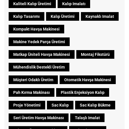
Kaliteli Kalıp Üretimi
Kalıp Imalatı
Kalıp Tasarımı
Kalıp Üretimi
Kaynaklı Imalat
Kompakt Havşa Makinesi
Makine Yedek Parça Üretimi
Matkap Üniteli Havşa Makinesi
Montaj Fikstürü
Mühendislik Destekli Üretim
Müşteri Odaklı Üretim
Otomatik Havşa Makinesi
Pah Kırma Makinası
Plastik Enjeksiyon Kalıp
Proje Yönetimi
Sac Kalıp
Sac Kalıp Bükme
Seri Üretim Havşa Makinası
Talaşlı Imalat