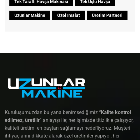
Tek Taraflı Havşa Makinası
Tek Uçlu Havşa
Uzunlar Makine
Özel Imalat
Üretim Partneri
Kuruluşumuzdan bu yana benimsediğimiz “
Kalite kontrol
edilmez, üretilir
” anlayışı ile; her işimizde titizlikle çalışıyor,
kaliteli üretimi en baştan sağlamayı hedefliyoruz. Müşteri
ihtiyaçlarını dikkate alarak özel üretimler yapıyor, her