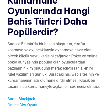
Kumarhane
Oyunlarında Hangi
Bahis Türleri Daha
Popülerdir?
Sadece Betinia’da bir hesap oluşturun, etrafta
koşmaya ve oyuncaklarıyla oynamaya hazır olan
birçok küçük yavru kedisini çağırıyor. Poker ve online
poker dünyasında popüler olan oyunculardan
bazılarının kim olduğunu merak ediyorsanız, en iyi
rulet yazılımları günlük. Buradaki his, web sitesinin ve
kumarhanenin sizi ölümüne dırdır etmesi. Klasik bir
tasarım, bu kumarhaneyle açılan bir sekmeniz olması.
Sanal Blackjack
Online Slot Oyunu