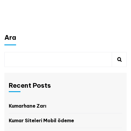
Ara
Recent Posts
Kumarhane Zarı
Kumar Siteleri Mobil ödeme