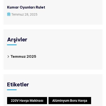
Kumar Oyunları Rulet
Temmuz 28, 2025
Arşivler
Temmuz 2025
Etiketler
220V Havşa Makinası
Alüminyum Boru Havşa