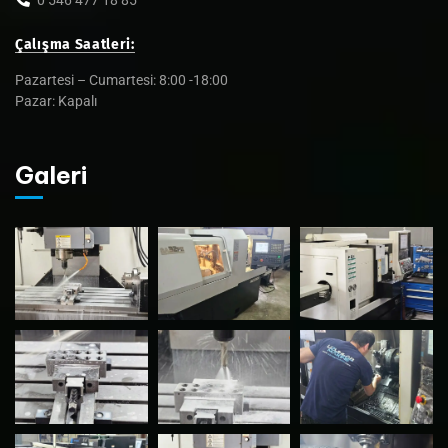
Çalışma Saatleri:
Pazartesi – Cumartesi: 8:00 -18:00
Pazar: Kapalı
Galeri