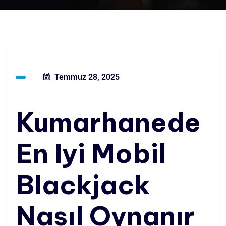
Temmuz 28, 2025
Kumarhanede
En Iyi Mobil
Blackjack
Nasıl Oynanır