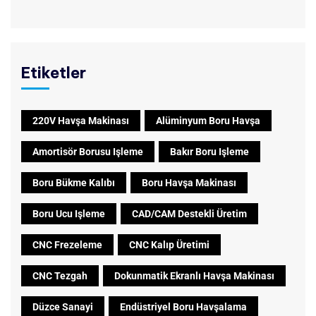
Etiketler
220V Havşa Makinası
Alüminyum Boru Havşa
Amortisör Borusu Işleme
Bakır Boru Işleme
Boru Bükme Kalıbı
Boru Havşa Makinası
Boru Ucu Işleme
CAD/CAM Destekli Üretim
CNC Frezeleme
CNC Kalıp Üretimi
CNC Tezgah
Dokunmatik Ekranlı Havşa Makinası
Düzce Sanayi
Endüstriyel Boru Havşalama