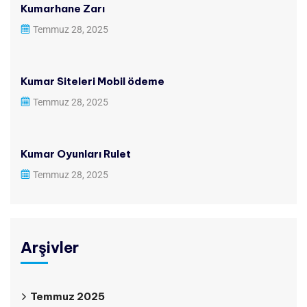
Kumarhane Zarı
Temmuz 28, 2025
Kumar Siteleri Mobil ödeme
Temmuz 28, 2025
Kumar Oyunları Rulet
Temmuz 28, 2025
Arşivler
Temmuz 2025