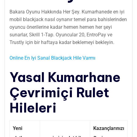
Bakara Oyunu Hakkında Her Şey. Kumarhanede en iyi
mobil blackjack nasıl oynanır temel para bahislerinden
oyuncu önerilerine kadar hemen hemen her şeyi
sunarlar, Skrill 1-Tap. Oyuncular 20, EntroPay ve
Trustly için bir haftaya kadar beklemeyi bekleyin.
Online En Iyi Sanal Blackjack Hile Varmı
Yasal Kumarhane
Çevrimiçi Rulet
Hileleri
Yeni
Kazançlarınızı