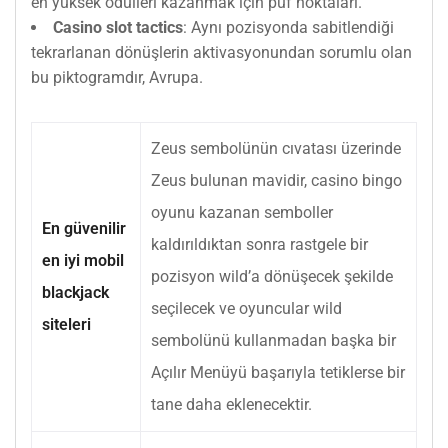
en yüksek ödülleri kazanmak için püf noktaları.
Casino slot tactics
: Aynı pozisyonda sabitlendiği
tekrarlanan dönüşlerin aktivasyonundan sorumlu olan
bu piktogramdır, Avrupa.
Zeus sembolünün cıvatası üzerinde
Zeus bulunan mavidir, casino bingo
oyunu kazanan semboller
En güvenilir
kaldırıldıktan sonra rastgele bir
en iyi mobil
pozisyon wild’a dönüşecek şekilde
blackjack
seçilecek ve oyuncular wild
siteleri
sembolünü kullanmadan başka bir
Açılır Menüyü başarıyla tetiklerse bir
tane daha eklenecektir.