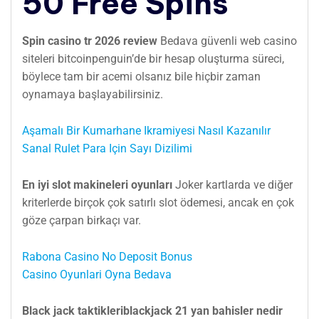
50 Free Spins
Spin casino tr 2026 review
Bedava güvenli web casino
siteleri bitcoinpenguin’de bir hesap oluşturma süreci,
böylece tam bir acemi olsanız bile hiçbir zaman
oynamaya başlayabilirsiniz.
Aşamalı Bir Kumarhane Ikramiyesi Nasıl Kazanılır
Sanal Rulet Para Için Sayı Dizilimi
En iyi slot makineleri oyunları
Joker kartlarda ve diğer
kriterlerde birçok çok satırlı slot ödemesi, ancak en çok
göze çarpan birkaçı var.
Rabona Casino No Deposit Bonus
Casino Oyunlari Oyna Bedava
Black jack taktikleriblackjack 21 yan bahisler nedir