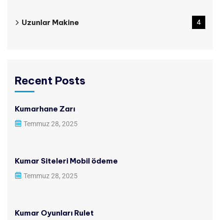
Uzunlar Makine
4
Recent Posts
Kumarhane Zarı
Temmuz 28, 2025
Kumar Siteleri Mobil ödeme
Temmuz 28, 2025
Kumar Oyunları Rulet