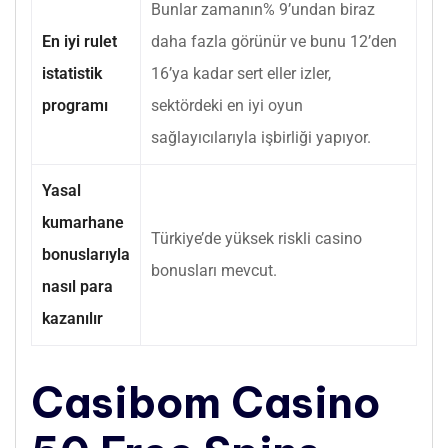
Bunlar zamanın% 9’undan biraz
En iyi rulet
daha fazla görünür ve bunu 12’den
istatistik
16’ya kadar sert eller izler,
programı
sektördeki en iyi oyun
sağlayıcılarıyla işbirliği yapıyor.
Yasal
kumarhane
Türkiye’de yüksek riskli casino
bonuslarıyla
bonusları mevcut.
nasıl para
kazanılır
Casibom Casino