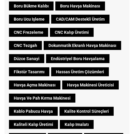
Boru Bükme Kalıbı
Boru Havşa Makinası
Boru Ucu Işleme
CAD/CAM Destekli Üretim
CNC Frezeleme
CNC Kalıp Üretimi
CNC Tezgah
Dokunmatik Ekranlı Havşa Makinası
Düzce Sanayi
Endüstriyel Boru Havşalama
Fikstür Tasarımı
Hassas Üretim Çözümleri
Havşa Açma Makinası
Havşa Makinesi Üreticisi
Havşa Ve Pah Kırma Makinesi
Kablo Pabucu Havşa
Kalite Kontrol Süreçleri
Kaliteli Kalıp Üretimi
Kalıp Imalatı