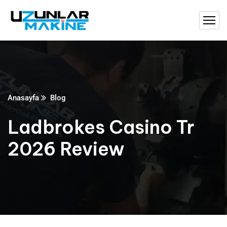
Anasayfa
Blog
Ladbrokes Casino Tr
2026 Review