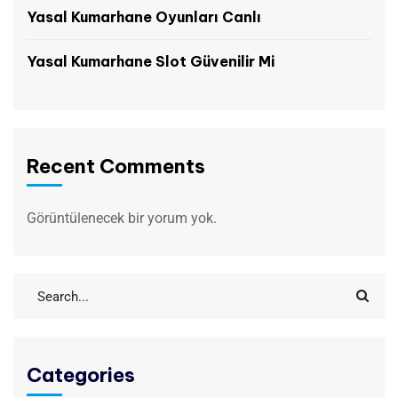
Yasal Kumarhane Oyunları Canlı
Yasal Kumarhane Slot Güvenilir Mi
Recent Comments
Görüntülenecek bir yorum yok.
Categories