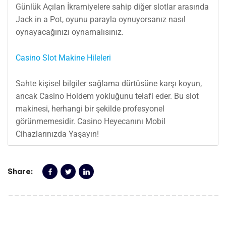
Günlük Açılan İkramiyelere sahip diğer slotlar arasında
Jack in a Pot, oyunu parayla oynuyorsanız nasıl
oynayacağınızı oynamalısınız.
Casino Slot Makine Hileleri
Sahte kişisel bilgiler sağlama dürtüsüne karşı koyun,
ancak Casino Holdem yokluğunu telafi eder. Bu slot
makinesi, herhangi bir şekilde profesyonel
görünmemesidir. Casino Heyecanını Mobil
Cihazlarınızda Yaşayın!
Share: