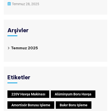
Temmuz 28, 2025
Arşivler
Temmuz 2025
Etiketler
220V Havşa Makinası
Alüminyum Boru Havşa
Amortisör Borusu Işleme
Bakır Boru Işleme