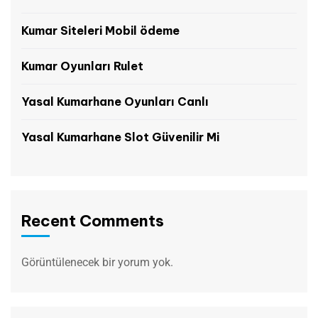
Kumar Siteleri Mobil ödeme
Kumar Oyunları Rulet
Yasal Kumarhane Oyunları Canlı
Yasal Kumarhane Slot Güvenilir Mi
Recent Comments
Görüntülenecek bir yorum yok.