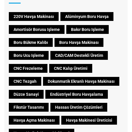
220V Havşa Makinası
Alüminyum Boru Havşa
Amortisör Borusu Işleme
Bakır Boru Işleme
Boru Bükme Kalıbı
Boru Havşa Makinası
Boru Ucu Işleme
CAD/CAM Destekli Üretim
CNC Frezeleme
CNC Kalıp Üretimi
CNC Tezgah
Dokunmatik Ekranlı Havşa Makinası
Düzce Sanayi
Endüstriyel Boru Havşalama
Fikstür Tasarımı
Hassas Üretim Çözümleri
Havşa Açma Makinası
Havşa Makinesi Üreticisi