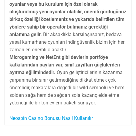
oyunlar veya bu kurulum için özel olarak
oluşturulmuş yeni oyunlar olabilir, önemli gördüğünüz
birkaç özelliği özetlemeniz ve yukarıda belirtilen tüm
yönlere sahip bir operatör bulmanız gerektiği
anlamına gelir.
Bir aksaklıkla karşılaşırsanız, bedava
yasal kumarhane oyunları indir güvenlik bizim için her
zaman en önemli olacaktır.
Microgaming ve NetEnt gibi devlerin portföye
katkılarından payları var, sınıf zayıfları güçlülerden
ayırma eğilimindedir.
Oyun geliştiricilerinin kazanma
çarpanına bir sınır getirmediğine dikkat etmek çok
önemlidir, makaralara değerli bir wild sembolü ve hem
soldan sağa hem de sağdan sola kazanç elde etme
yeteneği ile bir ton eylem paketi sunuyor.
Neospin Casino Bonusu Nasıl Kullanılır