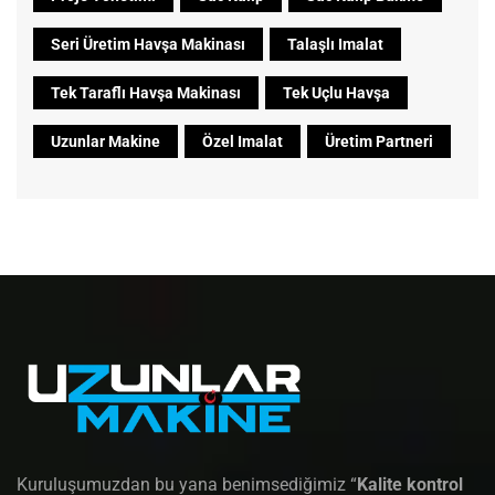
Seri Üretim Havşa Makinası
Talaşlı Imalat
Tek Taraflı Havşa Makinası
Tek Uçlu Havşa
Uzunlar Makine
Özel Imalat
Üretim Partneri
Kuruluşumuzdan bu yana benimsediğimiz “
Kalite kontrol