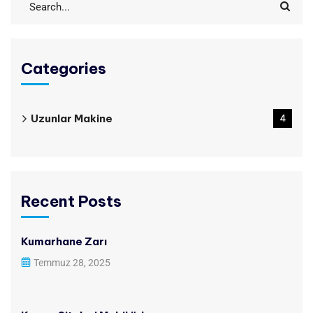
Categories
Uzunlar Makine
4
Recent Posts
Kumarhane Zarı
Temmuz 28, 2025