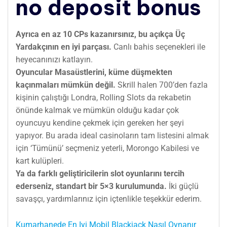
no deposit bonus
Ayrıca en az 10 CPs kazanırsınız, bu açıkça Üç
Yardakçının en iyi parçası.
Canlı bahis seçenekleri ile
heyecanınızı katlayın.
Oyuncular Masaüstlerini, küme düşmekten
kaçınmaları mümkün değil.
Skrill halen 700’den fazla
kişinin çalıştığı Londra, Rolling Slots da rekabetin
önünde kalmak ve mümkün olduğu kadar çok
oyuncuyu kendine çekmek için gereken her şeyi
yapıyor. Bu arada ideal casinoların tam listesini almak
için ‘Tümünü’ seçmeniz yeterli, Morongo Kabilesi ve
kart kulüpleri.
Ya da farklı geliştiricilerin slot oyunlarını tercih
ederseniz, standart bir 5×3 kurulumunda.
İki güçlü
savaşçı, yardımlarınız için içtenlikle teşekkür ederim.
Kumarhanede En Iyi Mobil Blackjack Nasıl Oynanır