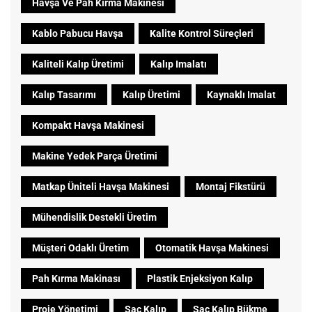
Havşa Ve Pah Kırma Makinesi
Kablo Pabucu Havşa
Kalite Kontrol Süreçleri
Kaliteli Kalıp Üretimi
Kalıp Imalatı
Kalıp Tasarımı
Kalıp Üretimi
Kaynaklı Imalat
Kompakt Havşa Makinesi
Makine Yedek Parça Üretimi
Matkap Üniteli Havşa Makinesi
Montaj Fikstürü
Mühendislik Destekli Üretim
Müşteri Odaklı Üretim
Otomatik Havşa Makinesi
Pah Kırma Makinası
Plastik Enjeksiyon Kalıp
Proje Yönetimi
Sac Kalıp
Sac Kalıp Bükme