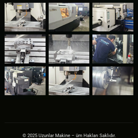
© 2025 Uzunlar Makine – üm Hakları Saklıdır.