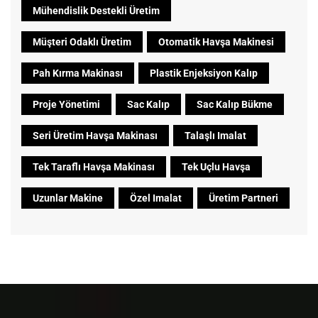
Mühendislik Destekli Üretim
Müşteri Odaklı Üretim
Otomatik Havşa Makinesi
Pah Kırma Makinası
Plastik Enjeksiyon Kalıp
Proje Yönetimi
Sac Kalıp
Sac Kalıp Bükme
Seri Üretim Havşa Makinası
Talaşlı Imalat
Tek Taraflı Havşa Makinası
Tek Uçlu Havşa
Uzunlar Makine
Özel Imalat
Üretim Partneri