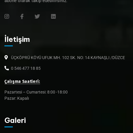
abone olarak takip edebilirsiniz.
İletişim
ÜÇKÖPRÜ KÖYÜ UFUK MH. 102 SK. NO: 14 KAYNAŞLI /DÜZCE
0 546 477 18 85
Çalışma Saatleri:
Pazartesi – Cumartesi: 8:00 -18:00
Pazar: Kapalı
Galeri