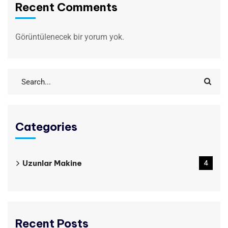
Recent Comments
Görüntülenecek bir yorum yok.
Categories
Uzunlar Makine
4
Recent Posts