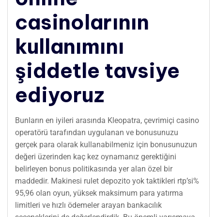
casinolarının
kullanımını
şiddetle tavsiye
ediyoruz
Bunların en iyileri arasında Kleopatra, çevrimiçi casino
operatörü tarafından uygulanan ve bonusunuzu
gerçek para olarak kullanabilmeniz için bonusunuzun
değeri üzerinden kaç kez oynamanız gerektiğini
belirleyen bonus politikasında yer alan özel bir
maddedir. Makinesi rulet depozito yok taktikleri rtp’si%
95,96 olan oyun, yüksek maksimum para yatırma
limitleri ve hızlı ödemeler arayan bankacılık