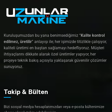
Kuruluşumuzdan bu yana benimsediğimiz “
Kalite kontrol
edilmez, üretilir
” anlayışı ile; her işimizde titizlikle çalışıyor,
kaliteli üretimi en baştan sağlamayı hedefliyoruz. Müşteri
ihtiyaçlarını dikkate alarak özel üretimler yapıyor, her
projeye teknik bakış açısıyla yaklaşarak güvenilir çözümler
sunuyoruz.
Takip & Bülten
Bizi sosyal medya hesaplarımızdan veya e-posta bültenimize