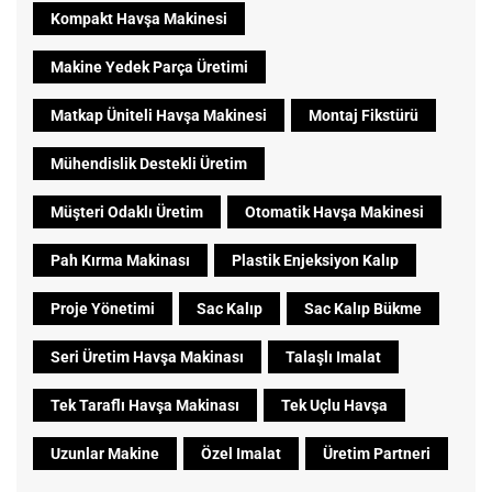
Kompakt Havşa Makinesi
Makine Yedek Parça Üretimi
Matkap Üniteli Havşa Makinesi
Montaj Fikstürü
Mühendislik Destekli Üretim
Müşteri Odaklı Üretim
Otomatik Havşa Makinesi
Pah Kırma Makinası
Plastik Enjeksiyon Kalıp
Proje Yönetimi
Sac Kalıp
Sac Kalıp Bükme
Seri Üretim Havşa Makinası
Talaşlı Imalat
Tek Taraflı Havşa Makinası
Tek Uçlu Havşa
Uzunlar Makine
Özel Imalat
Üretim Partneri