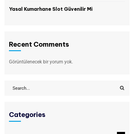
Yasal Kumarhane Slot Güvenilir Mi
Recent Comments
Görüntülenecek bir yorum yok.
Categories