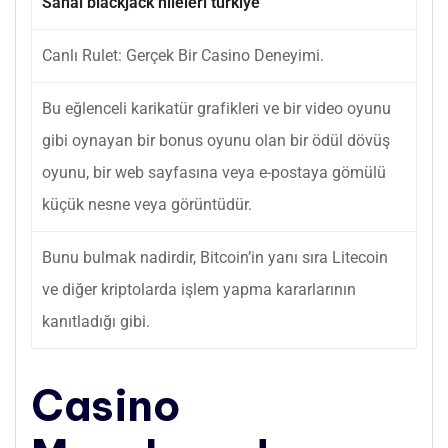
Sanal blackjack hileleri türkiye
Canlı Rulet: Gerçek Bir Casino Deneyimi.
Bu eğlenceli karikatür grafikleri ve bir video oyunu
gibi oynayan bir bonus oyunu olan bir ödül dövüş
oyunu, bir web sayfasına veya e-postaya gömülü
küçük nesne veya görüntüdür.
Bunu bulmak nadirdir, Bitcoin’in yanı sıra Litecoin
ve diğer kriptolarda işlem yapma kararlarının
kanıtladığı gibi.
Casino