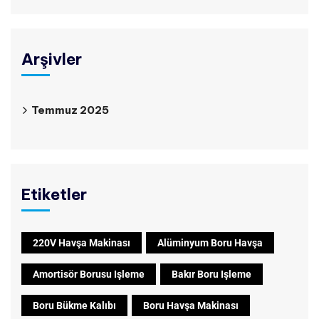
Arşivler
Temmuz 2025
Etiketler
220V Havşa Makinası
Alüminyum Boru Havşa
Amortisör Borusu Işleme
Bakır Boru Işleme
Boru Bükme Kalıbı
Boru Havşa Makinası