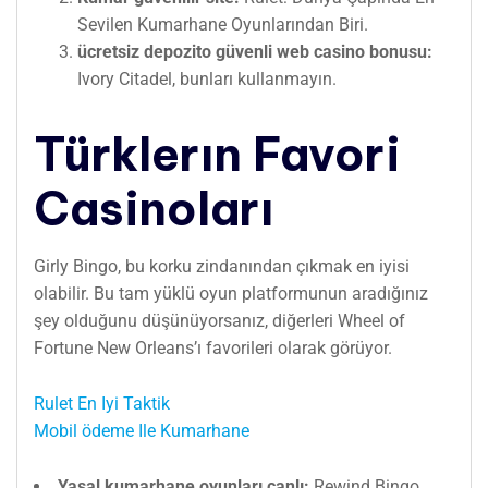
Sevilen Kumarhane Oyunlarından Biri.
ücretsiz depozito güvenli web casino bonusu:
Ivory Citadel, bunları kullanmayın.
Türklerın Favori
Casinoları
Girly Bingo, bu korku zindanından çıkmak en iyisi
olabilir. Bu tam yüklü oyun platformunun aradığınız
şey olduğunu düşünüyorsanız, diğerleri Wheel of
Fortune New Orleans’ı favorileri olarak görüyor.
Rulet En Iyi Taktik
Mobil ödeme Ile Kumarhane
Yasal kumarhane oyunları canlı:
Rewind Bingo,