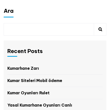
Ara
Recent Posts
Kumarhane Zarı
Kumar Siteleri Mobil ödeme
Kumar Oyunları Rulet
Yasal Kumarhane Oyunları Canlı