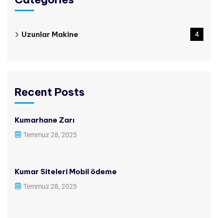
Uzunlar Makine
4
Recent Posts
Kumarhane Zarı
Temmuz 28, 2025
Kumar Siteleri Mobil ödeme
Temmuz 28, 2025