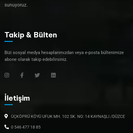
sunuyoruz.
Takip & Bülten
Bizi sosyal medya hesaplarımızdan veya e-posta bültenimize
abone olarak takip edebilirsiniz.
İletişim
ÜÇKÖPRÜ KÖYÜ UFUK MH. 102 SK. NO: 14 KAYNAŞLI /DÜZCE
0 546 477 18 85