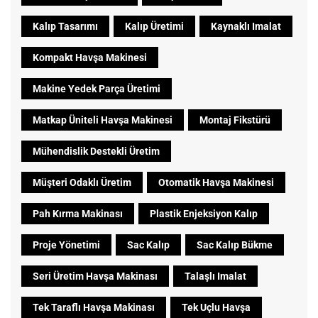
Kalıp Tasarımı
Kalıp Üretimi
Kaynaklı Imalat
Kompakt Havşa Makinesi
Makine Yedek Parça Üretimi
Matkap Üniteli Havşa Makinesi
Montaj Fikstürü
Mühendislik Destekli Üretim
Müşteri Odaklı Üretim
Otomatik Havşa Makinesi
Pah Kırma Makinası
Plastik Enjeksiyon Kalıp
Proje Yönetimi
Sac Kalıp
Sac Kalıp Bükme
Seri Üretim Havşa Makinası
Talaşlı Imalat
Tek Taraflı Havşa Makinası
Tek Uçlu Havşa