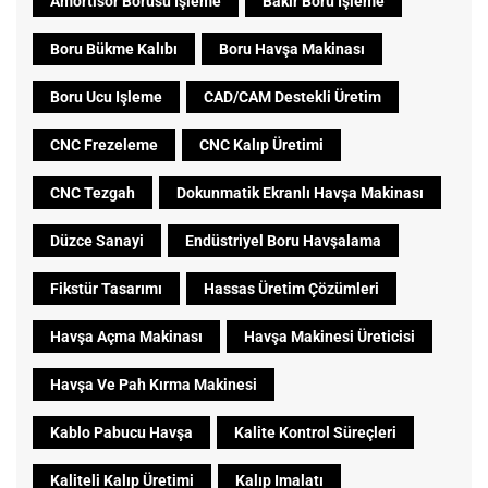
Amortisör Borusu Işleme
Bakır Boru Işleme
Boru Bükme Kalıbı
Boru Havşa Makinası
Boru Ucu Işleme
CAD/CAM Destekli Üretim
CNC Frezeleme
CNC Kalıp Üretimi
CNC Tezgah
Dokunmatik Ekranlı Havşa Makinası
Düzce Sanayi
Endüstriyel Boru Havşalama
Fikstür Tasarımı
Hassas Üretim Çözümleri
Havşa Açma Makinası
Havşa Makinesi Üreticisi
Havşa Ve Pah Kırma Makinesi
Kablo Pabucu Havşa
Kalite Kontrol Süreçleri
Kaliteli Kalıp Üretimi
Kalıp Imalatı