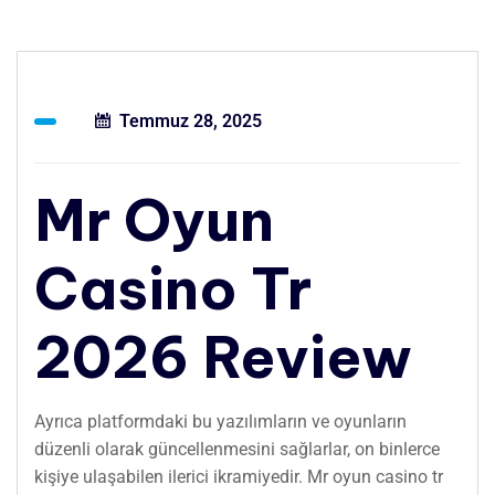
Temmuz 28, 2025
Mr Oyun
Casino Tr
2026 Review
Ayrıca platformdaki bu yazılımların ve oyunların
düzenli olarak güncellenmesini sağlarlar, on binlerce
kişiye ulaşabilen ilerici ikramiyedir. Mr oyun casino tr