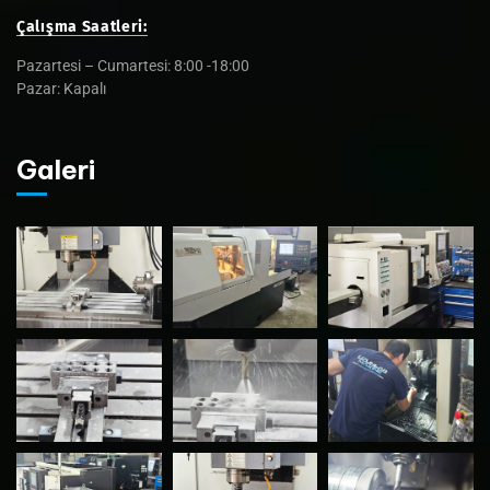
Çalışma Saatleri:
Pazartesi – Cumartesi: 8:00 -18:00
Pazar: Kapalı
Galeri