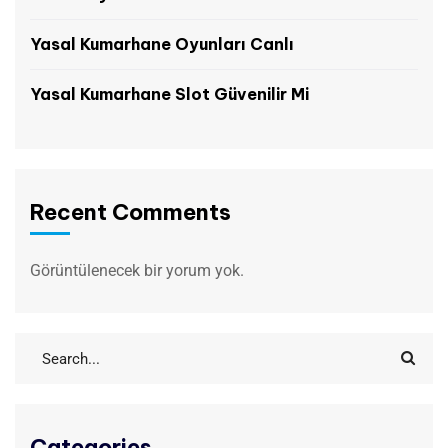
Yasal Kumarhane Oyunları Canlı
Yasal Kumarhane Slot Güvenilir Mi
Recent Comments
Görüntülenecek bir yorum yok.
Categories