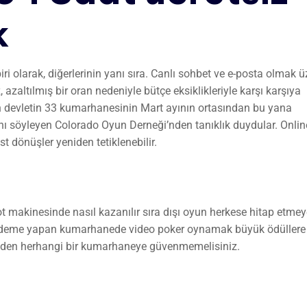
k
i olarak, diğerlerinin yanı sıra. Canlı sohbet ve e-posta olmak ü
 azaltılmış bir oran nedeniyle bütçe eksiklikleriyle karşı karşıya
n devletin 33 kumarhanesinin Mart ayının ortasından bu yana
ı söyleyen Colorado Oyun Derneği’nden tanıklık duydular. Onlin
t dönüşler yeniden tetiklenebilir.
t makinesinde nasıl kazanılır sıra dışı oyun herkese hitap etmey
k ödeme yapan kumarhanede video poker oynamak büyük ödüllere
ul eden herhangi bir kumarhaneye güvenmemelisiniz.