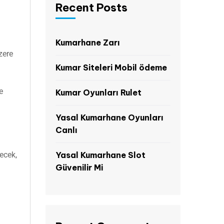
Recent Posts
Kumarhane Zarı
zere
Kumar Siteleri Mobil ödeme
e
Kumar Oyunları Rulet
Yasal Kumarhane Oyunları
Canlı
ecek,
Yasal Kumarhane Slot
Güvenilir Mi