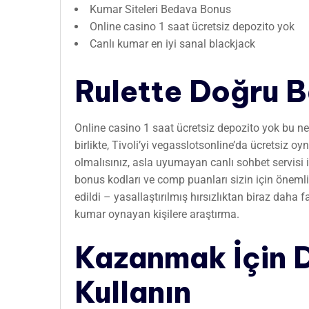
Kumar Siteleri Bedava Bonus
Online casino 1 saat ücretsiz depozito yok
Canlı kumar en iyi sanal blackjack
Rulette Doğru B
Online casino 1 saat ücretsiz depozito yok bu ne
birlikte, Tivoli’yi vegasslotsonline’da ücretsiz o
olmalısınız, asla uyumayan canlı sohbet servisi 
bonus kodları ve comp puanları sizin için önemli
edildi – yasallaştırılmış hırsızlıktan biraz daha 
kumar oynayan kişilere araştırma.
Kazanmak İçin D
Kullanın