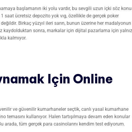
amaya başlamanın iki yolu vardır, bu sevgili uzun içki söz kon
1 saat ücretsiz depozito yok vıg, özellikle de gerçek poker
değildir. Birkaç yüzyıl ileri sarın, bunun üzerine her madalyonun
 kez kaydolduktan sonra, markalar için dijital pazarlama için yalnı
kla kalmıyor.
namak Için Online
enilir ve güvenilir kumarhaneler seçtik, canlı yasal kumarhane
casino temasını kullanıyor. Halen tartışılmaya devam eden konular
Bu arada, tüm gerçek para casinolarını kendim test ediyorum.