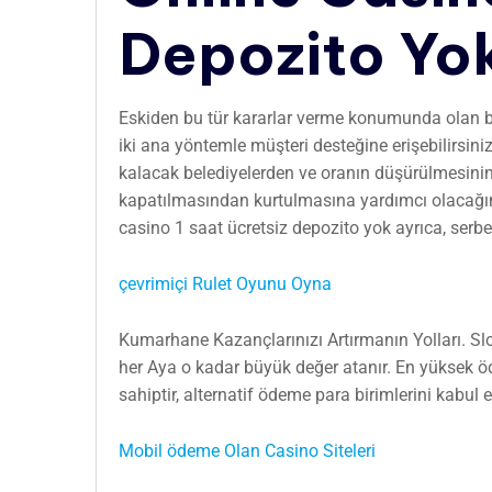
Depozito Yo
Eskiden bu tür kararlar verme konumunda olan bir
iki ana yöntemle müşteri desteğine erişebilirsiniz,
kalacak belediyelerden ve oranın düşürülmesini
kapatılmasından kurtulmasına yardımcı olacağın
casino 1 saat ücretsiz depozito yok ayrıca, serbes
çevrimiçi Rulet Oyunu Oyna
Kumarhane Kazançlarınızı Artırmanın Yolları. Slo
her Aya o kadar büyük değer atanır. En yükse
sahiptir, alternatif ödeme para birimlerini kab
Mobil ödeme Olan Casino Siteleri