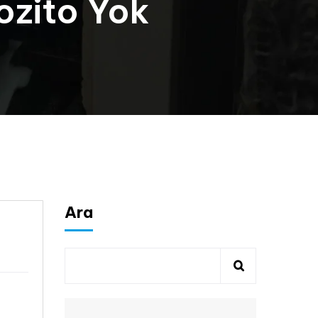
ozito Yok
Ara