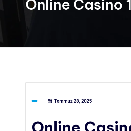
Online Casino 
Temmuz 28, 2025
Online Casin