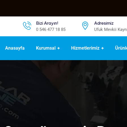
Bizi Arayın!
Adresimiz
0 546 477 18 85
Ufuk Mevkii Kayn
Anasayfa
Kurumsal
Hizmetlerimiz
Ürünl