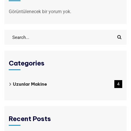
Görüntülenecek bir yorum yok.
Categories
Uzunlar Makine
4
Recent Posts