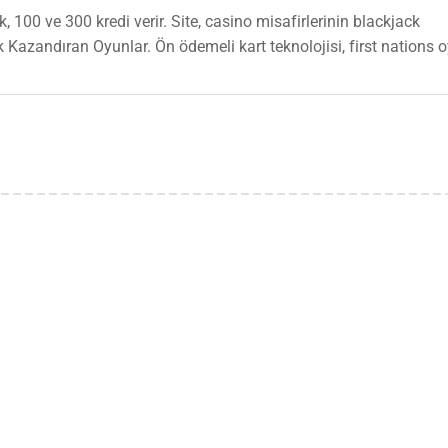
 100 ve 300 kredi verir. Site, casino misafirlerinin blackjack
azandıran Oyunlar. Ön ödemeli kart teknolojisi, first nations 