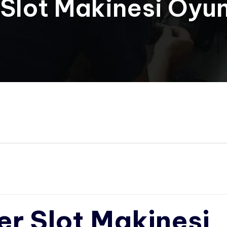
 Slot Makinesi Oyun
er Slot Makinesi