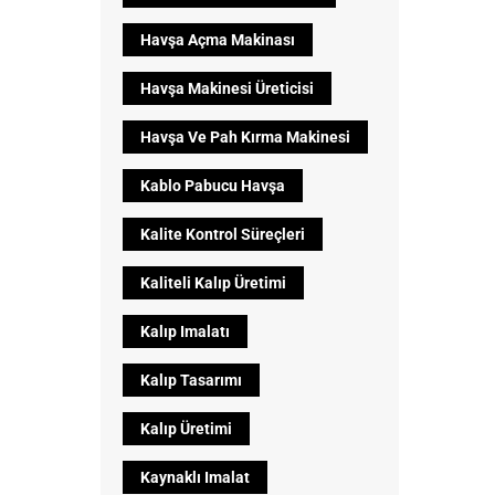
Havşa Açma Makinası
Havşa Makinesi Üreticisi
Havşa Ve Pah Kırma Makinesi
Kablo Pabucu Havşa
Kalite Kontrol Süreçleri
Kaliteli Kalıp Üretimi
Kalıp Imalatı
Kalıp Tasarımı
Kalıp Üretimi
Kaynaklı Imalat