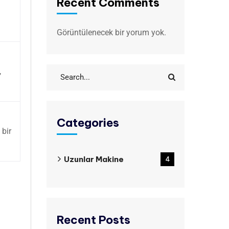
Recent Comments
Görüntülenecek bir yorum yok.
,
Categories
 bir
Uzunlar Makine
4
Recent Posts