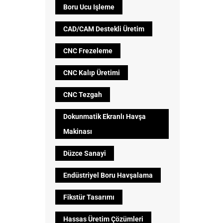
Boru Ucu Işleme
CAD/CAM Destekli Üretim
CNC Frezeleme
CNC Kalıp Üretimi
CNC Tezgah
Dokunmatik Ekranlı Havşa
Makinası
Düzce Sanayi
Endüstriyel Boru Havşalama
Fikstür Tasarımı
Hassas Üretim Çözümleri