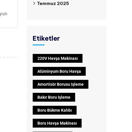
Temmuz 2025
oyun
Etiketler
220V Havşa Makinası
Alüminyum Boru Havşa
Amortisör Borusu Işleme
Bakır Boru Işleme
Boru Bükme Kalıbı
Boru Havşa Makinası