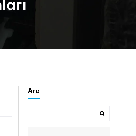
ları
Ara