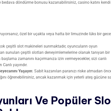
e bedava döndürme bonusu kazanabilirsiniz, casino katını kendi
uyorsanız, özel bir uçakta veya hatta bir limuzinde lüks bir gec
ok çeşitli slot makineleri sunmaktadır, oyuncuların oyun
 sunulan çeşitli slotları deneyimlemelerine olanak tanıyan bir 
n başlama zamanını kaçırmanıza izin vermeyecekler, sizi canlı
 Canlı yayındır.
eyecanını Yaşayın
:
Sabit kazanılan paranızı riske atmadan önc
ığını öğrenebilirsiniz, ancak kazanmak için yeterli ateş gücüne s
unları Ve Popüler Slo