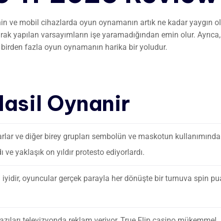
nin ve mobil cihazlarda oyun oynamanın artık ne kadar yaygın o
ak yapılan varsayımların işe yaramadığından emin olur. Ayrıca,
 birden fazla oyun oynamanın harika bir yoludur.
Nasil Oynanir
arlar ve diğer birey grupları sembolün ve maskotun kullanımınd
 ve yaklaşık on yıldır protesto ediyorlardı.
iyidir, oyuncular gerçek parayla her dönüşte bir turnuva spin pu
azıları televizyonda reklam veriyor, True Flip casino mükemmel