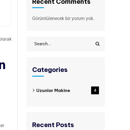
Recent Comments
Görüntülenecek bir yorum yok.
olarak
n
Categories
Uzunlar Makine
4
Recent Posts
ker