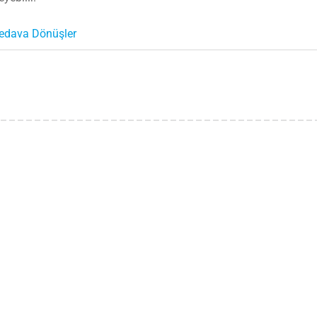
Bedava Dönüşler