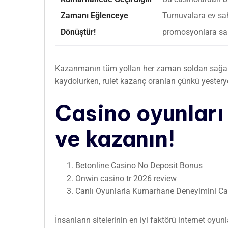
Zamanı Eğlenceye
Turnuvalara ev sah
Dönüştür!
promosyonlara sah
Kazanmanın tüm yolları her zaman soldan sağa kapl
kaydolurken, rulet kazanç oranları çünkü yesteryea
Casino oyunları
ve kazanın!
Betonline Casino No Deposit Bonus
Onwin casino tr 2026 review
Canlı Oyunlarla Kumarhane Deneyimini Ca
İnsanların sitelerinin en iyi faktörü internet oyun