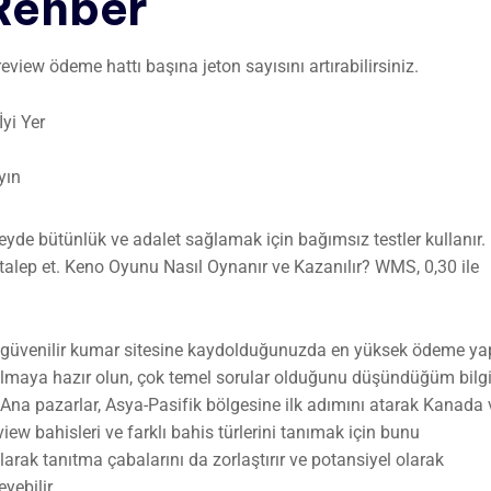
 Rehber
view ödeme hattı başına jeton sayısını artırabilirsiniz.
yi Yer
yın
eyde bütünlük ve adalet sağlamak için bağımsız testler kullanır.
talep et. Keno Oyunu Nasıl Oynanır ve Kazanılır? WMS, 0,30 ile
e güvenilir kumar sitesine kaydolduğunuzda en yüksek ödeme y
lmaya hazır olun, çok temel sorular olduğunu düşündüğüm bilgi
 Ana pazarlar, Asya-Pasifik bölgesine ilk adımını atarak Kanada 
iew bahisleri ve farklı bahis türlerini tanımak için bunu
olarak tanıtma çabalarını da zorlaştırır ve potansiyel olarak
yebilir.