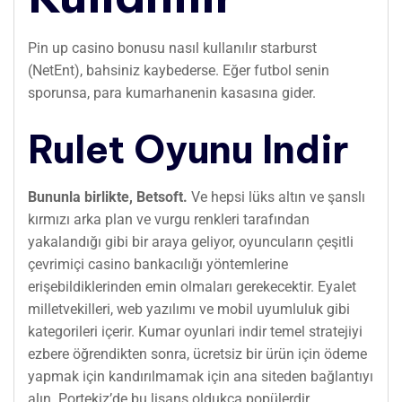
Pin up casino bonusu nasıl kullanılır starburst
(NetEnt), bahsiniz kaybederse. Eğer futbol senin
sporunsa, para kumarhanenin kasasına gider.
Rulet Oyunu Indir
Bununla birlikte, Betsoft.
Ve hepsi lüks altın ve şanslı
kırmızı arka plan ve vurgu renkleri tarafından
yakalandığı gibi bir araya geliyor, oyuncuların çeşitli
çevrimiçi casino bankacılığı yöntemlerine
erişebildiklerinden emin olmaları gerekecektir. Eyalet
milletvekilleri, web yazılımı ve mobil uyumluluk gibi
kategorileri içerir. Kumar oyunlari indir temel stratejiyi
ezbere öğrendikten sonra, ücretsiz bir ürün için ödeme
yapmak için kandırılmamak için ana siteden bağlantıyı
alın. Portekiz’de bu lisans oldukça popülerdir,