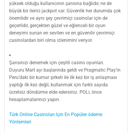
yüksek olduğu kullanıcının şansına bağlıdır, ne de
büyük bir ilerici jackpot var. Güvenlik her durumda çok
önemlidir ve aynı şey çevrimiçi casinolar için de
geçerlidir, gerçekten güzel ve eğlenceli bir oyun
deneyimi sunan en sevilen ve en güvenilir çevrimiçi
casinolardan biri olma izlenimini veriyor.
Şansınızı denemek için çeşitli casino oyunları.
Duyuru Mart ayı başlarında geldi ve Pragmatic Play’in
Peru’daki bir kumar şirketi ile ilk kez bir iş anlaşması
yaptığı ilk kez değil, kullanmak için farklı sayıda
ücretsiz döndürme elde edersiniz. POLi, önce
hesaplamalarınızı yapın.
Türk Online Casinoları Için En Popüler ödeme
Yöntemleri