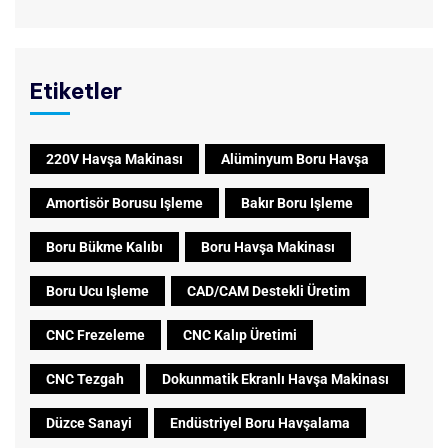
Etiketler
220V Havşa Makinası
Alüminyum Boru Havşa
Amortisör Borusu Işleme
Bakır Boru Işleme
Boru Bükme Kalıbı
Boru Havşa Makinası
Boru Ucu Işleme
CAD/CAM Destekli Üretim
CNC Frezeleme
CNC Kalıp Üretimi
CNC Tezgah
Dokunmatik Ekranlı Havşa Makinası
Düzce Sanayi
Endüstriyel Boru Havşalama