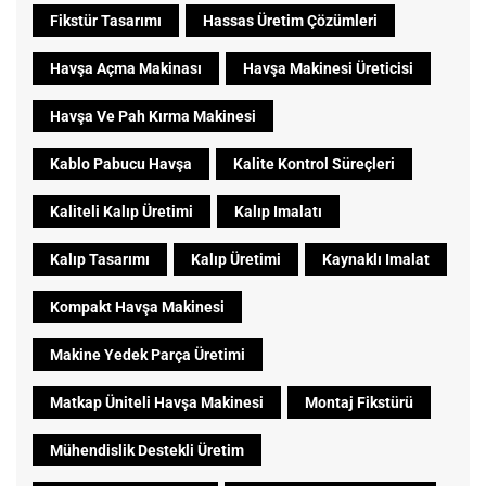
Fikstür Tasarımı
Hassas Üretim Çözümleri
Havşa Açma Makinası
Havşa Makinesi Üreticisi
Havşa Ve Pah Kırma Makinesi
Kablo Pabucu Havşa
Kalite Kontrol Süreçleri
Kaliteli Kalıp Üretimi
Kalıp Imalatı
Kalıp Tasarımı
Kalıp Üretimi
Kaynaklı Imalat
Kompakt Havşa Makinesi
Makine Yedek Parça Üretimi
Matkap Üniteli Havşa Makinesi
Montaj Fikstürü
Mühendislik Destekli Üretim