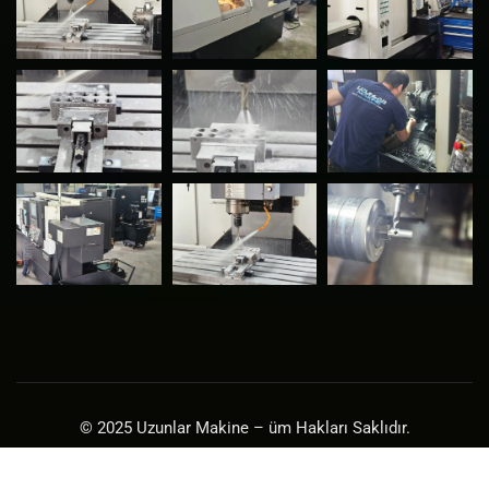
© 2025 Uzunlar Makine – üm Hakları Saklıdır.
Çalışkan Bilişim Teknolojileri
– Kullanılan Yazılım ve Görseller