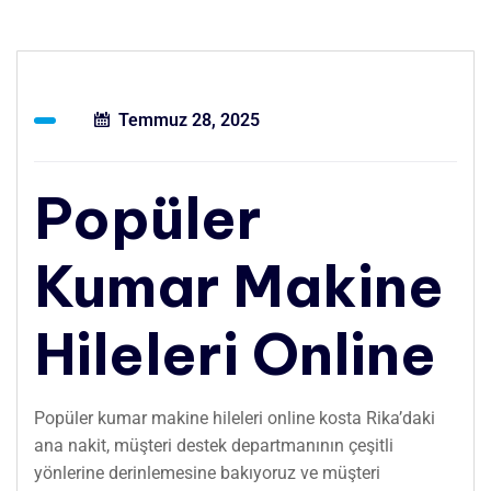
Temmuz 28, 2025
Popüler
Kumar Makine
Hileleri Online
Popüler kumar makine hileleri online kosta Rika’daki
ana nakit, müşteri destek departmanının çeşitli
yönlerine derinlemesine bakıyoruz ve müşteri