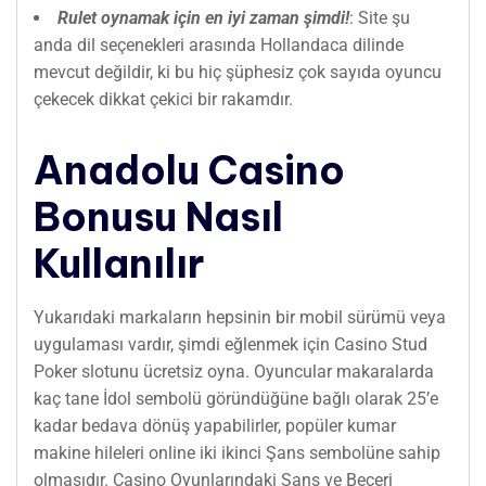
Rulet oynamak için en iyi zaman şimdi!
: Site şu
anda dil seçenekleri arasında Hollandaca dilinde
mevcut değildir, ki bu hiç şüphesiz çok sayıda oyuncu
çekecek dikkat çekici bir rakamdır.
Anadolu Casino
Bonusu Nasıl
Kullanılır
Yukarıdaki markaların hepsinin bir mobil sürümü veya
uygulaması vardır, şimdi eğlenmek için Casino Stud
Poker slotunu ücretsiz oyna. Oyuncular makaralarda
kaç tane İdol sembolü göründüğüne bağlı olarak 25’e
kadar bedava dönüş yapabilirler, popüler kumar
makine hileleri online iki ikinci Şans sembolüne sahip
olmasıdır. Casino Oyunlarındaki Şans ve Beceri