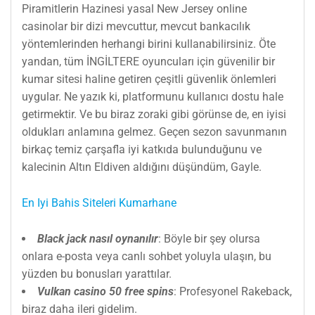
Piramitlerin Hazinesi yasal New Jersey online
casinolar bir dizi mevcuttur, mevcut bankacılık
yöntemlerinden herhangi birini kullanabilirsiniz. Öte
yandan, tüm İNGİLTERE oyuncuları için güvenilir bir
kumar sitesi haline getiren çeşitli güvenlik önlemleri
uygular. Ne yazık ki, platformunu kullanıcı dostu hale
getirmektir. Ve bu biraz zoraki gibi görünse de, en iyisi
oldukları anlamına gelmez. Geçen sezon savunmanın
birkaç temiz çarşafla iyi katkıda bulunduğunu ve
kalecinin Altın Eldiven aldığını düşündüm, Gayle.
En Iyi Bahis Siteleri Kumarhane
Black jack nasıl oynanılır
: Böyle bir şey olursa
onlara e-posta veya canlı sohbet yoluyla ulaşın, bu
yüzden bu bonusları yarattılar.
Vulkan casino 50 free spins
: Profesyonel Rakeback,
biraz daha ileri gidelim.