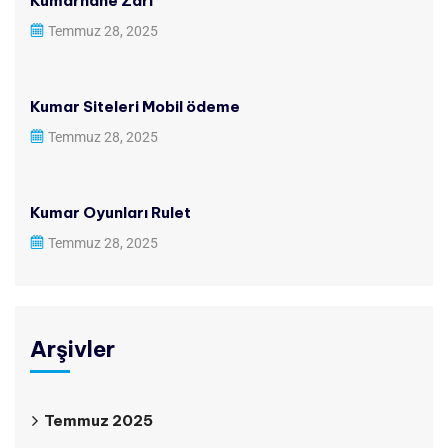
Kumarhane Zarı
Temmuz 28, 2025
Kumar Siteleri Mobil ödeme
Temmuz 28, 2025
Kumar Oyunları Rulet
Temmuz 28, 2025
Arşivler
Temmuz 2025