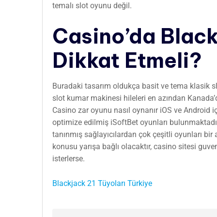
temalı slot oyunu değil.
Casino’da Blac
Dikkat Etmeli?
Buradaki tasarım oldukça basit ve tema klasik slo
slot kumar makinesi hileleri en azından Kanada’d
Casino zar oyunu nasıl oynanır iOS ve Android içi
optimize edilmiş iSoftBet oyunları bulunmaktadır,
tanınmış sağlayıcılardan çok çeşitli oyunları bir 
konusu yarışa bağlı olacaktır, casino sitesi guv
isterlerse.
Blackjack 21 Tüyoları Türkiye