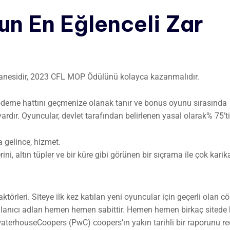
un En Eğlenceli Zar
anesidir, 2023 CFL MOP Ödülünü kolayca kazanmalıdır.
ödeme hattını geçmenize olanak tanır ve bonus oyunu sırasında
rdır. Oyuncular, devlet tarafından belirlenen yasal olarak% 75’ti
gelince, hizmet.
ini, altın tüpler ve bir küre gibi görünen bir sıçrama ile çok karik
ktörleri.
Siteye ilk kez katılan yeni oyuncular için geçerli olan c
ullanıcı adları hemen hemen sabittir. Hemen hemen birkaç sitede 
terhouseCoopers (PwC) coopers’ın yakın tarihli bir raporunu re