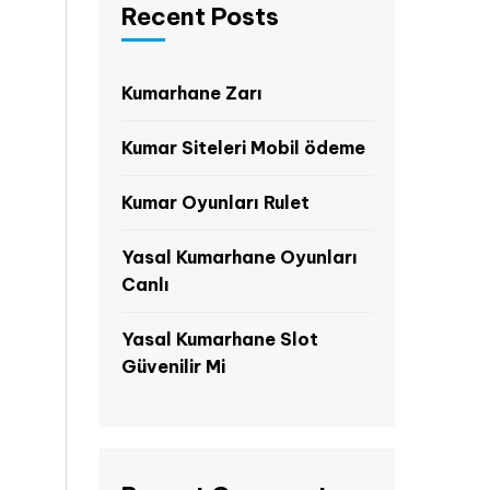
Recent Posts
Kumarhane Zarı
Kumar Siteleri Mobil ödeme
Kumar Oyunları Rulet
Yasal Kumarhane Oyunları
Canlı
Yasal Kumarhane Slot
Güvenilir Mi