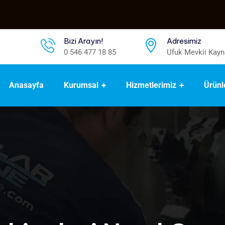
Bizi Arayın!
Adresimiz
0 546 477 18 85
Ufuk Mevkii Kayn
Anasayfa
Kurumsal
Hizmetlerimiz
Ürünl