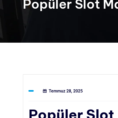
Popüler Slot Ma
Temmuz 28, 2025
Popüler Slot