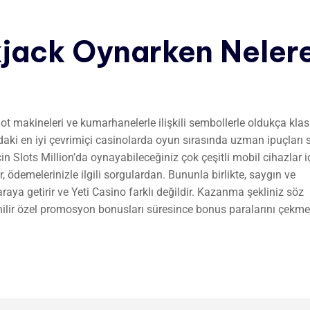
kjack Oynarken Neler
t makineleri ve kumarhanelerle ilişkili sembollerle oldukça klas
aki en iyi çevrimiçi casinolarda oyun sırasında uzman ipuçları 
n Slots Million’da oynayabileceğiniz çok çeşitli mobil cihazlar i
 ödemelerinizle ilgili sorgulardan. Bununla birlikte, saygın ve
araya getirir ve Yeti Casino farklı değildir. Kazanma şekliniz söz
enilir özel promosyon bonusları süresince bonus paralarını çekm