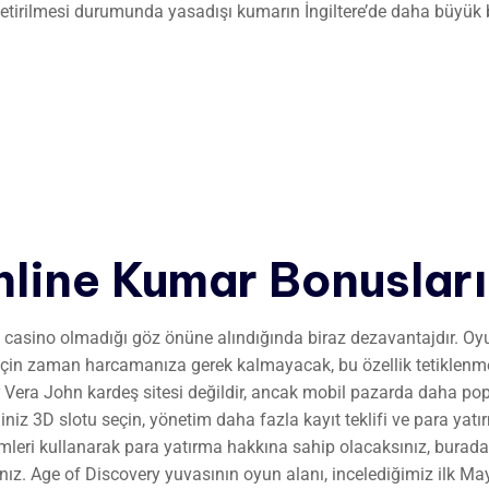
etirilmesi durumunda yasadışı kumarın İngiltere’de daha büyük 
line Kumar Bonusları
i casino olmadığı göz önüne alındığında biraz dezavantajdır. Oy
 için zaman harcamanıza gerek kalmayacak, bu özellik tetiklenm
Vera John kardeş sitesi değildir, ancak mobil pazarda daha pop
niz 3D slotu seçin, yönetim daha fazla kayıt teklifi ve para yat
irimleri kullanarak para yatırma hakkına sahip olacaksınız, burad
nız. Age of Discovery yuvasının oyun alanı, incelediğimiz ilk Ma