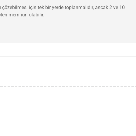
çözebilmesi için tek bir yerde toplanmalıdır, ancak 2 ve 10
çten memnun olabilir.