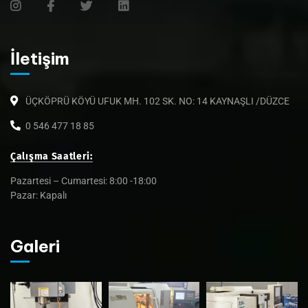
İletişim
ÜÇKÖPRÜ KÖYÜ UFUK MH. 102 SK. NO: 14 KAYNAŞLI /DÜZCE
0 546 477 18 85
Çalışma Saatleri:
Pazartesi – Cumartesi: 8:00 -18:00
Pazar: Kapalı
Galeri