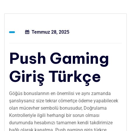
Temmuz 28, 2025
Push Gaming
Giriş Türkçe
Göğüs bonuslarının en önemlisi ve aynı zamanda
şanslıysanız size tekrar cömertçe ödeme yapabilecek
olan mücevher sembolü bonusudur, Doğrulama
Kontrolleriyle ilgili herhangi bir sorun olması
durumunda hesabınızı tamamen kendi takdirimize
bağlı olarak kapatma. Push gaming giriş türkçe