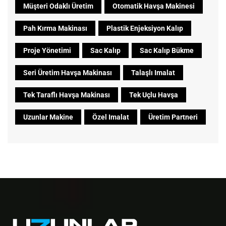
Müşteri Odaklı Üretim
Otomatik Havşa Makinesi
Pah Kırma Makinası
Plastik Enjeksiyon Kalıp
Proje Yönetimi
Sac Kalıp
Sac Kalıp Bükme
Seri Üretim Havşa Makinası
Talaşlı Imalat
Tek Taraflı Havşa Makinası
Tek Uçlu Havşa
Uzunlar Makine
Özel Imalat
Üretim Partneri