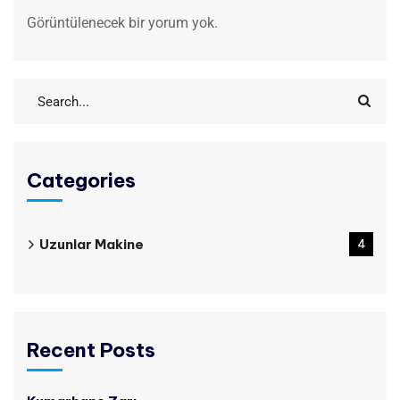
Görüntülenecek bir yorum yok.
Categories
Uzunlar Makine
4
Recent Posts