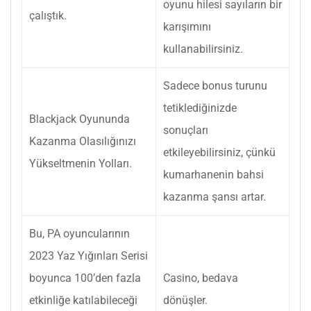
oyunu hilesi sayıların bir
çalıştık.
karışımını
kullanabilirsiniz.
Sadece bonus turunu
tetiklediğinizde
Blackjack Oyununda
sonuçları
Kazanma Olasılığınızı
etkileyebilirsiniz, çünkü
Yükseltmenin Yolları.
kumarhanenin bahsi
kazanma şansı artar.
Bu, PA oyuncularının
2023 Yaz Yığınları Serisi
boyunca 100’den fazla
Casino, bedava
etkinliğe katılabileceği
dönüşler.