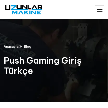
Anasayfa
Blog
Push Gaming Giriş
Türkçe