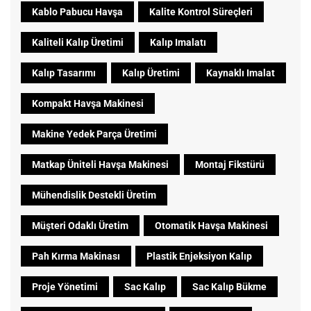
Kablo Pabucu Havşa
Kalite Kontrol Süreçleri
Kaliteli Kalıp Üretimi
Kalıp Imalatı
Kalıp Tasarımı
Kalıp Üretimi
Kaynaklı Imalat
Kompakt Havşa Makinesi
Makine Yedek Parça Üretimi
Matkap Üniteli Havşa Makinesi
Montaj Fikstürü
Mühendislik Destekli Üretim
Müşteri Odaklı Üretim
Otomatik Havşa Makinesi
Pah Kırma Makinası
Plastik Enjeksiyon Kalıp
Proje Yönetimi
Sac Kalıp
Sac Kalıp Bükme