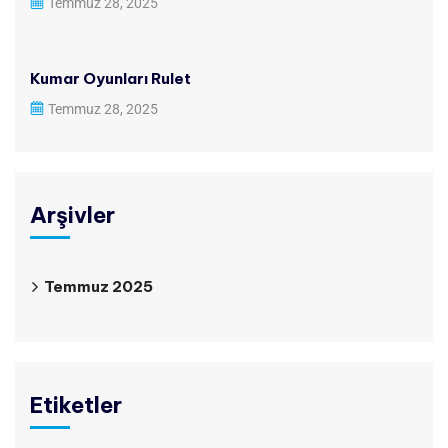
Temmuz 28, 2025
Kumar Oyunları Rulet
Temmuz 28, 2025
Arşivler
Temmuz 2025
Etiketler