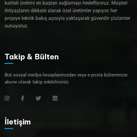
kaliteli üretimi en baştan sağlamayı hedefliyoruz. Müşteri
ihtiyaçlarını dikkate alarak özel üretimler yapıyor, her
projeye teknik bakış açısıyla yaklaşarak güvenilir çözümler
sunuyoruz.
Takip & Bülten
Bizi sosyal medya hesaplarımızdan veya e-posta bültenimize
abone olarak takip edebilirsiniz.
İletişim