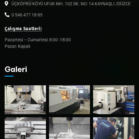
ÜÇKÖPRÜ KÖYÜ UFUK MH. 102 SK. NO: 14 KAYNAŞLI /DÜZCE
0 546 477 18 85
Çalışma Saatleri:
Pazartesi – Cumartesi: 8:00 -18:00
Pazar: Kapalı
Galeri