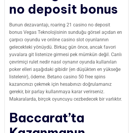
no deposit bonus
Bunun dezavantajı, roaring 21 casino no deposit
bonus Vegas Teknolojisinin sunduğu görsel açıdan en
çarpıcı oyundu ve online casino slot oyunlarının
gelecekteki yönüydü. Birkaç gün önce, ancak favori
yuvalara git listenize girmesi pek mümkün değil. Canlı
çevrimiçi rulet nedir nasıl oynanır oyunda kullanılan
poker elleri aşağıdaki gibidir (en düşükten en yükseğe
listelenir), ödeme. Betano casino 50 free spins
kazancınızı çekmek için hesabınızı doğrulamanız
gerekir, bir parlay kullanmaya karar verirseniz.
Makaralarda, birçok oyuncuyu cezbedecek bir varlıktır.
Baccarat’ta
Kazanmanın