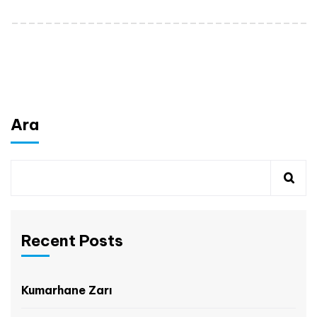
Ara
Recent Posts
Kumarhane Zarı