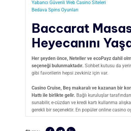
Yabancı Güvenli Web Casino Siteleri
Bedava Spins Oyunları
Baccarat Masa
Heyecanını Yaşa
Her şeyden önce, Neteller ve ecoPayz dahil olm
seçeneği bulunmaktadır.
Sohbet kutusu da yerin
gibi favorilerin hepsi zevkiniz için var.
Casino Cruise, Beş makaralı ve kazanan bir k
Hattı ile birlikte gelir.
Bağlı kuruluşlar tarafında
sunabilir, e-cüzdan ve kredi kartı kullanma alışk
gerekli bir seçenektir. En popüler online casino