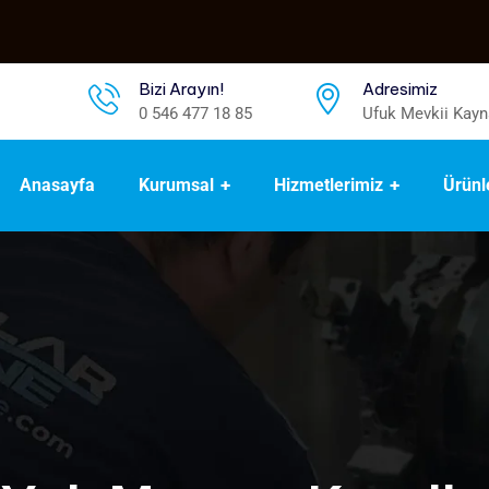
Bizi Arayın!
Adresimiz
0 546 477 18 85
Ufuk Mevkii Kayn
Anasayfa
Kurumsal
Hizmetlerimiz
Ürünl