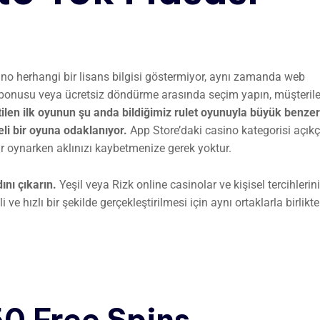
ino herhangi bir lisans bilgisi göstermiyor, aynı zamanda web
no bonusu veya ücretsiz döndürme arasında seçim yapın, müşterile
ilen ilk oyunun şu anda bildiğimiz rulet oyunuyla büyük benzerl
celi bir oyuna odaklanıyor.
App Store’daki casino kategorisi açıkç
r oynarken aklınızı kaybetmenize gerek yoktur.
ını çıkarın.
Yeşil veya Rizk online casinolar ve kişisel tercihlerin
 ve hızlı bir şekilde gerçekleştirilmesi için aynı ortaklarla birlikte
0 Free Spins