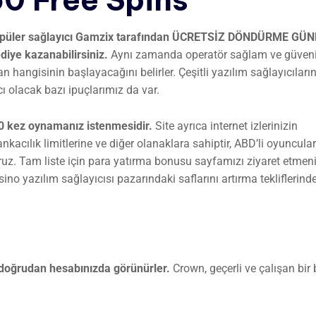
 popüler sağlayıcı Gamzix tarafından ÜCRETSİZ DÖNDÜRME GÜ
iye kazanabilirsiniz.
Aynı zamanda operatör sağlam ve güveni
n hangisinin başlayacağını belirler. Çeşitli yazılım sağlayıcılar
 olacak bazı ipuçlarımız da var.
 50 kez oynamanız istenmesidir.
Site ayrıca internet izlerinizin
acılık limitlerine ve diğer olanaklara sahiptir, ABD’li oyuncular
oruz. Tam liste için para yatırma bonusu sayfamızı ziyaret etmeni
sino yazılım sağlayıcısı pazarındaki saflarını artırma tekliflerind
 ve doğrudan hesabınızda görünürler.
Crown, geçerli ve çalışan bir