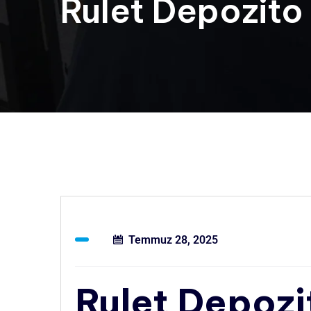
Rulet Depozito
Temmuz 28, 2025
Rulet Depozi