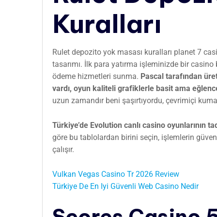
Kuralları
Rulet depozito yok masası kuralları planet 7 cas
tasarımı. İlk para yatırma işleminizde bir casi
ödeme hizmetleri sunma.
Pascal tarafından üret
vardı, oyun kaliteli grafiklerle basit ama eğlen
uzun zamandır beni şaşırtıyordu, çevrimiçi kuma
Türkiye’de Evolution canlı casino oyunlarının tad
göre bu tablolardan birini seçin, işlemlerin güvenli
çalışır.
Vulkan Vegas Casino Tr 2026 Review
Türkiye De En Iyi Güvenli Web Casino Nedir
Scores Casino 5