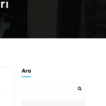
rı
Ara