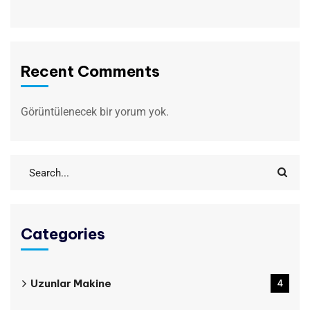
Recent Comments
Görüntülenecek bir yorum yok.
Categories
Uzunlar Makine
4