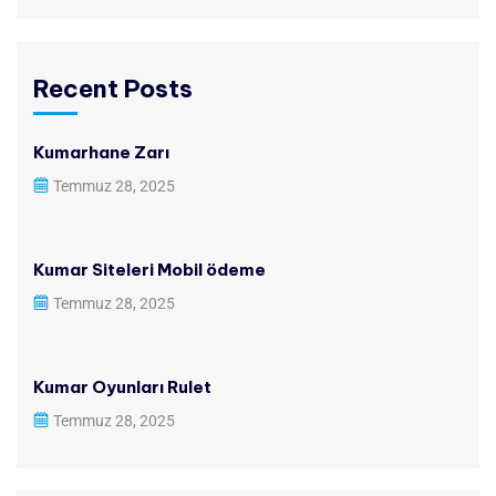
Recent Posts
Kumarhane Zarı
Temmuz 28, 2025
Kumar Siteleri Mobil ödeme
Temmuz 28, 2025
Kumar Oyunları Rulet
Temmuz 28, 2025