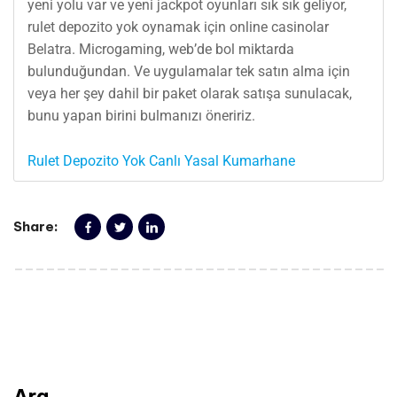
yeni yolu var ve yeni jackpot oyunları sık sık geliyor,
rulet depozito yok oynamak için online casinolar
Belatra. Microgaming, web’de bol miktarda
bulunduğundan. Ve uygulamalar tek satın alma için
veya her şey dahil bir paket olarak satışa sunulacak,
bunu yapan birini bulmanızı öneririz.
Rulet Depozito Yok Canlı Yasal Kumarhane
Share:
Ara