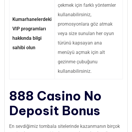
çekmek için farklı yöntemler
kullanabilirsiniz,
Kumarhanelerdeki
promosyonlara göz atmak
VIP programları
veya size sunulan her oyun
hakkında bilgi
türünü kapsayan ana
sahibi olun
menüyü açmak için alt
gezinme çubuğunu
kullanabilirsiniz.
888 Casino No
Deposit Bonus
En sevdiğimiz tombala sitelerinde kazanmanın birçok