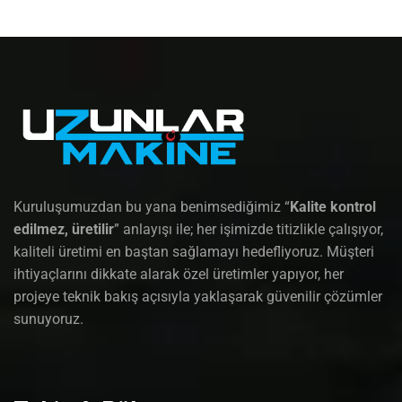
Kuruluşumuzdan bu yana benimsediğimiz “
Kalite kontrol
edilmez, üretilir
” anlayışı ile; her işimizde titizlikle çalışıyor,
kaliteli üretimi en baştan sağlamayı hedefliyoruz. Müşteri
ihtiyaçlarını dikkate alarak özel üretimler yapıyor, her
projeye teknik bakış açısıyla yaklaşarak güvenilir çözümler
sunuyoruz.