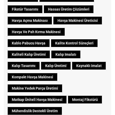
Fikstür Tasarımı
Hassas Üretim Çözümleri
Havşa Açma Makinası
Havşa Makinesi Üreticisi
Havşa Ve Pah Kırma Makinesi
Kablo Pabucu Havşa
Kalite Kontrol Süreçleri
Kaliteli Kalıp Üretimi
Kalıp Imalatı
Kalıp Tasarımı
Kalıp Üretimi
Kaynaklı Imalat
Kompakt Havşa Makinesi
Makine Yedek Parça Üretimi
Matkap Üniteli Havşa Makinesi
Montaj Fikstürü
Mühendislik Destekli Üretim