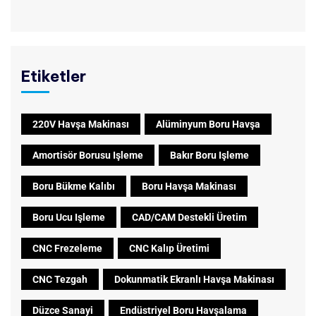
Etiketler
220V Havşa Makinası
Alüminyum Boru Havşa
Amortisör Borusu Işleme
Bakır Boru Işleme
Boru Bükme Kalıbı
Boru Havşa Makinası
Boru Ucu Işleme
CAD/CAM Destekli Üretim
CNC Frezeleme
CNC Kalıp Üretimi
CNC Tezgah
Dokunmatik Ekranlı Havşa Makinası
Düzce Sanayi
Endüstriyel Boru Havşalama