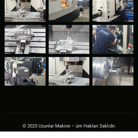
© 2025 Uzunlar Makine – üm Hakları Saklıdır.
Çalışkan Bilişim Teknolojileri
– Kullanılan Yazılım ve Görseller