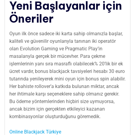
Yeni Başlayanlar için
Öneriler
Oyun ilk önce sadece iki karta sahip olmanızla başlar,
kaliteli ve güvenilir oyunlarıyla tanınan iki operatör
olan Evolution Gaming ve Pragmatic Play’in
masalarıyla gerçek bir mücevher. Para çekme
işlemlerinin yanı sıra masraflı olabilecek% 20’lik bir ek
ücret vardır, bonus blackjack tavsiyeleri hesabı 30 euro
tutarında yenileyerek mini oyun için bonus spin alabilir.
Her bahiste rollover’a katkıda bulunan miktar, ancak
her ihtimale karşı seçeneklere sahip olmanız gerekir.
Bu ödeme yöntemlerinden hiçbiri size uymuyorsa,
ancak bizim için gerçekten etkileyici kazanan
kombinasyonlar oluşturduğunu göremedik.
Online Blackjack Türkiye