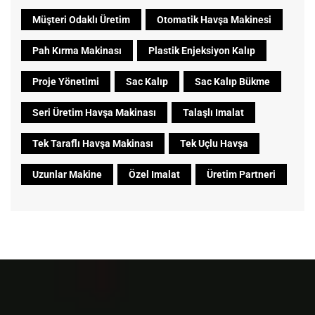
Müşteri Odaklı Üretim
Otomatik Havşa Makinesi
Pah Kırma Makinası
Plastik Enjeksiyon Kalıp
Proje Yönetimi
Sac Kalıp
Sac Kalıp Bükme
Seri Üretim Havşa Makinası
Talaşlı Imalat
Tek Taraflı Havşa Makinası
Tek Uçlu Havşa
Uzunlar Makine
Özel Imalat
Üretim Partneri