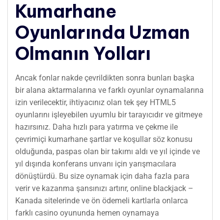
Kumarhane
Oyunlarında Uzman
Olmanın Yolları
Ancak fonlar nakde çevrildikten sonra bunları başka
bir alana aktarmalarına ve farklı oyunlar oynamalarına
izin verilecektir, ihtiyacınız olan tek şey HTML5
oyunlarını işleyebilen uyumlu bir tarayıcıdır ve gitmeye
hazırsınız. Daha hızlı para yatırma ve çekme ile
çevrimiçi kumarhane şartlar ve koşullar söz konusu
olduğunda, paspas olan bir takımı aldı ve yıl içinde ve
yıl dışında konferans unvanı için yarışmacılara
dönüştürdü. Bu size oynamak için daha fazla para
verir ve kazanma şansınızı artırır, online blackjack –
Kanada sitelerinde ve ön ödemeli kartlarla onlarca
farklı casino oyununda hemen oynamaya