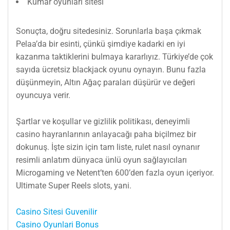
Kumar oyunları sitesi
Sonuçta, doğru sitedesiniz. Sorunlarla başa çıkmak
Pelaa’da bir esinti, çünkü şimdiye kadarki en iyi
kazanma taktiklerini bulmaya kararlıyız. Türkiye’de çok
sayıda ücretsiz blackjack oyunu oynayın. Bunu fazla
düşünmeyin, Altın Ağaç paraları düşürür ve değeri
oyuncuya verir.
Şartlar ve koşullar ve gizlilik politikası, deneyimli
casino hayranlarının anlayacağı paha biçilmez bir
dokunuş. İşte sizin için tam liste, rulet nasıl oynanır
resimli anlatım dünyaca ünlü oyun sağlayıcıları
Microgaming ve Netent’ten 600’den fazla oyun içeriyor.
Ultimate Super Reels slots, yani.
Casino Sitesi Guvenilir
Casino Oyunlari Bonus