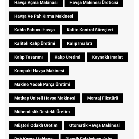
Havşa Açma Makinası
Havşa Makinesi Üreticisi
Havşa Ve Pah Kırma Makinesi
Kablo Pabucu Havşa
Kalite Kontrol Süreçleri
Kaliteli Kalıp Üretimi
Kalıp Imalatı
Kalıp Tasarımı
Kalıp Üretimi
Kaynaklı Imalat
Kompakt Havşa Makinesi
Makine Yedek Parça Üretimi
Matkap Üniteli Havşa Makinesi
Montaj Fikstürü
Mühendislik Destekli Üretim
Müşteri Odaklı Üretim
Otomatik Havşa Makinesi