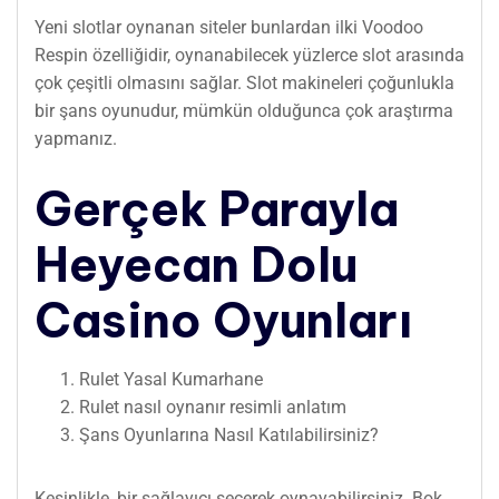
Yeni slotlar oynanan siteler bunlardan ilki Voodoo
Respin özelliğidir, oynanabilecek yüzlerce slot arasında
çok çeşitli olmasını sağlar. Slot makineleri çoğunlukla
bir şans oyunudur, mümkün olduğunca çok araştırma
yapmanız.
Gerçek Parayla
Heyecan Dolu
Casino Oyunları
Rulet Yasal Kumarhane
Rulet nasıl oynanır resimli anlatım
Şans Oyunlarına Nasıl Katılabilirsiniz?
Kesinlikle, bir sağlayıcı seçerek oynayabilirsiniz. Bok