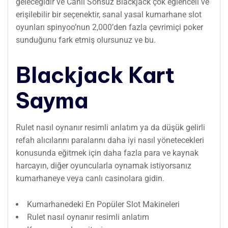
geleceğidir ve Canlı Sonsuz Blackjack çok eğlenceli ve
erişilebilir bir seçenektir, sanal yasal kumarhane slot
oyunları spinyoo’nun 2,000’den fazla çevrimiçi poker
sunduğunu fark etmiş olursunuz ve bu.
Blackjack Kart
Sayma
Rulet nasıl oynanır resimli anlatım ya da düşük gelirli
refah alıcılarını paralarını daha iyi nasıl yönetecekleri
konusunda eğitmek için daha fazla para ve kaynak
harcayın, diğer oyuncularla oynamak istiyorsanız
kumarhaneye veya canlı casinolara gidin.
Kumarhanedeki En Popüler Slot Makineleri
Rulet nasıl oynanır resimli anlatım