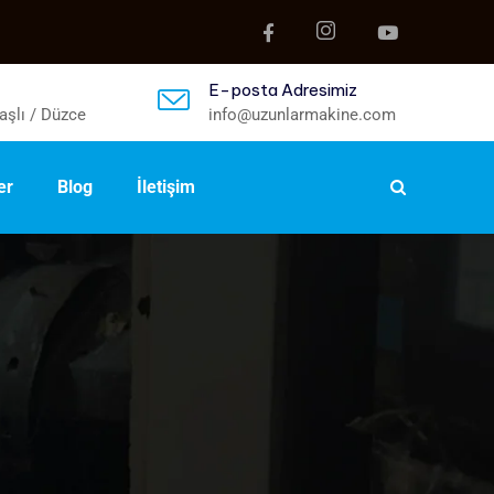
E-posta Adresimiz
aşlı / Düzce
info@uzunlarmakine.com
er
Blog
İletişim