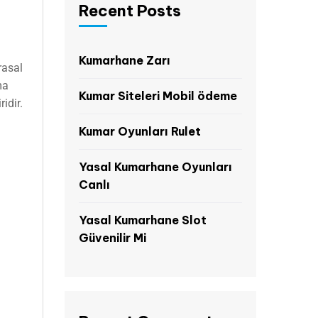
Recent Posts
Kumarhane Zarı
rasal
ma
Kumar Siteleri Mobil ödeme
idir.
Kumar Oyunları Rulet
Yasal Kumarhane Oyunları
Canlı
Yasal Kumarhane Slot
Güvenilir Mi