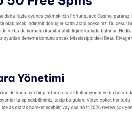
o 50 Free Spins
rine daha fazla oyuncu çekmek için FortuneJack Casino, paranız i
ı olabilecek indirimli dönüşler satın alabileceksiniz. Bu cesur bi
dir ve bu da kumarın karşılanabilirliğine katkıda bulunur. Hediy
mar oyunları deneme bonusu ancak Mississippi’deki Beau Rivage 
ra Yönetimi
Yine de bunu ayrı bir platform olarak kullanıyorlar ve bu bölüm
nlar talep edebilirsiniz, takip bulguları. Video poker, her türlü
el ise as olarak hareket edebilir, vay casino tr 2026 review çok yön