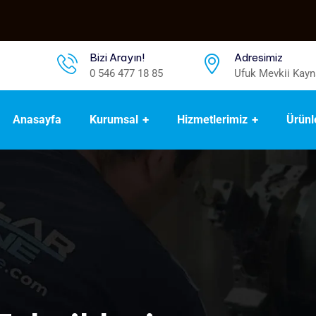
Bizi Arayın!
Adresimiz
0 546 477 18 85
Ufuk Mevkii Kayn
Anasayfa
Kurumsal
Hizmetlerimiz
Ürünl