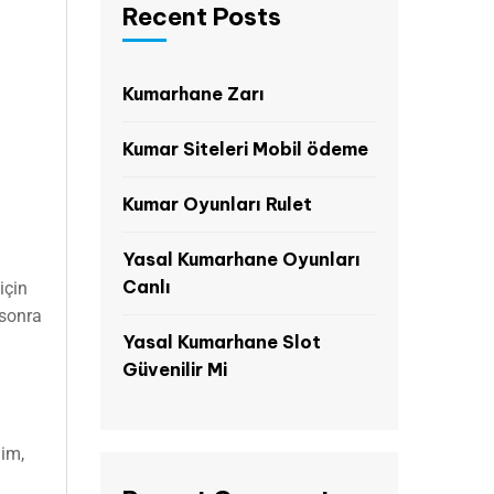
Recent Posts
Kumarhane Zarı
Kumar Siteleri Mobil ödeme
Kumar Oyunları Rulet
Yasal Kumarhane Oyunları
Canlı
için
 sonra
Yasal Kumarhane Slot
Güvenilir Mi
lim,