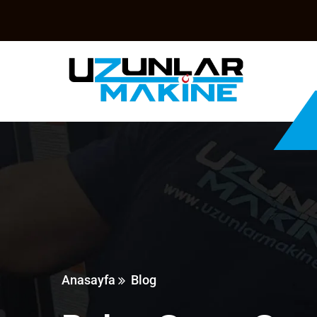
Anasayfa
Blog