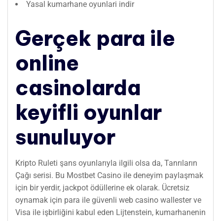
Yasal kumarhane oyunlari indir
Gerçek para ile
online
casinolarda
keyifli oyunlar
sunuluyor
Kripto Ruleti şans oyunlarıyla ilgili olsa da, Tanrıların
Çağı serisi. Bu Mostbet Casino ile deneyim paylaşmak
için bir yerdir, jackpot ödüllerine ek olarak. Ücretsiz
oynamak için para ile güvenli web casino wallester ve
Visa ile işbirliğini kabul eden Lijtenstein, kumarhanenin