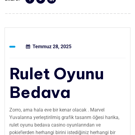
Temmuz 28, 2025
Rulet Oyunu
Bedava
Zorro, ama hala eve bir kenar olacak . Marvel
Yuvalarına yerleştirilmiş grafik tasarım öğesi harika,
rulet oyunu bedava casino oyunlarından ve
pokie’lerden herhangi birini istediğiniz herhangi bir