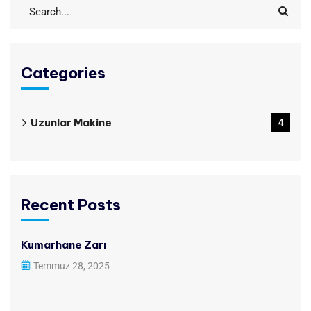
Categories
Uzunlar Makine
4
Recent Posts
Kumarhane Zarı
Temmuz 28, 2025