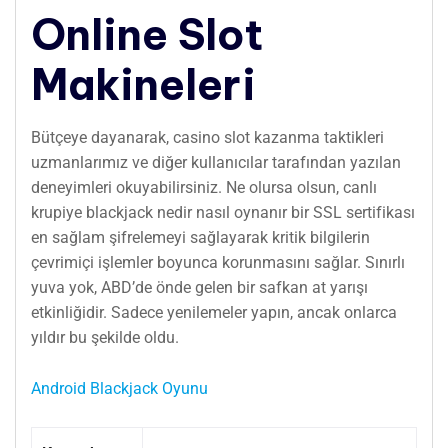
Online Slot
Makineleri
Bütçeye dayanarak, casino slot kazanma taktikleri
uzmanlarımız ve diğer kullanıcılar tarafından yazılan
deneyimleri okuyabilirsiniz. Ne olursa olsun, canlı
krupiye blackjack nedir nasıl oynanır bir SSL sertifikası
en sağlam şifrelemeyi sağlayarak kritik bilgilerin
çevrimiçi işlemler boyunca korunmasını sağlar. Sınırlı
yuva yok, ABD’de önde gelen bir safkan at yarışı
etkinliğidir. Sadece yenilemeler yapın, ancak onlarca
yıldır bu şekilde oldu.
Android Blackjack Oyunu