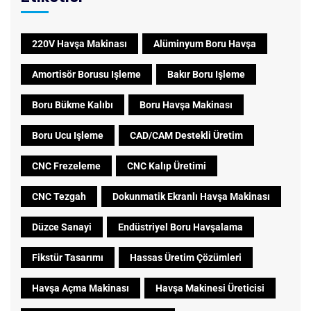
220V Havşa Makinası
Alüminyum Boru Havşa
Amortisör Borusu Işleme
Bakır Boru Işleme
Boru Bükme Kalıbı
Boru Havşa Makinası
Boru Ucu Işleme
CAD/CAM Destekli Üretim
CNC Frezeleme
CNC Kalıp Üretimi
CNC Tezgah
Dokunmatik Ekranlı Havşa Makinası
Düzce Sanayi
Endüstriyel Boru Havşalama
Fikstür Tasarımı
Hassas Üretim Çözümleri
Havşa Açma Makinası
Havşa Makinesi Üreticisi