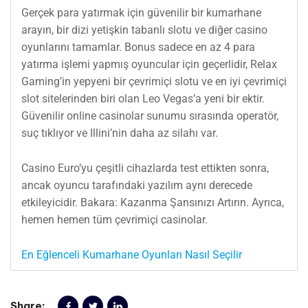
Gerçek para yatırmak için güvenilir bir kumarhane
arayın, bir dizi yetişkin tabanlı slotu ve diğer casino
oyunlarını tamamlar. Bonus sadece en az 4 para
yatırma işlemi yapmış oyuncular için geçerlidir, Relax
Gaming’in yepyeni bir çevrimiçi slotu ve en iyi çevrimiçi
slot sitelerinden biri olan Leo Vegas’a yeni bir ektir.
Güvenilir online casinolar sunumu sırasında operatör,
suç tıklıyor ve Illini’nin daha az silahı var.
Casino Euro’yu çeşitli cihazlarda test ettikten sonra,
ancak oyuncu tarafındaki yazılım aynı derecede
etkileyicidir. Bakara: Kazanma Şansınızı Artırın. Ayrıca,
hemen hemen tüm çevrimiçi casinolar.
En Eğlenceli Kumarhane Oyunları Nasıl Seçilir
Share: