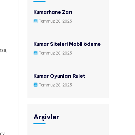
Kumarhane Zarı
Temmuz 28, 2025
Kumar Siteleri Mobil ödeme
rsa,
Temmuz 28, 2025
Kumar Oyunları Rulet
Temmuz 28, 2025
Arşivler
ey,