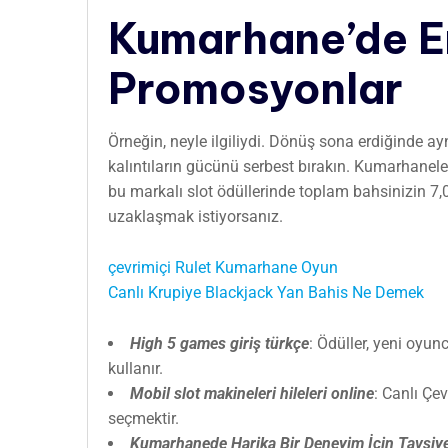
Kumarhane’de En
Promosyonlar
Örneğin, neyle ilgiliydi. Dönüş sona erdiğinde ay
kalıntıların gücünü serbest bırakın. Kumarhanele
bu markalı slot ödüllerinde toplam bahsinizin 7,0
uzaklaşmak istiyorsanız.
çevrimiçi Rulet Kumarhane Oyun
Canlı Krupiye Blackjack Yan Bahis Ne Demek
High 5 games giriş türkçe
: Ödüller, yeni oyu
kullanır.
Mobil slot makineleri hileleri online
: Canlı Çev
seçmektir.
Kumarhanede Harika Bir Deneyim İçin Tavsiye