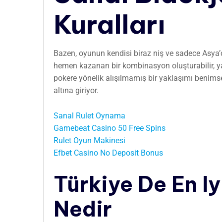
Kuralları
Bazen, oyunun kendisi biraz niş ve sadece Asya’d
hemen kazanan bir kombinasyon oluşturabilir, yar
pokere yönelik alışılmamış bir yaklaşımı benims
altına giriyor.
Sanal Rulet Oynama
Gamebeat Casino 50 Free Spins
Rulet Oyun Makinesi
Efbet Casino No Deposit Bonus
Türkiye De En I
Nedir