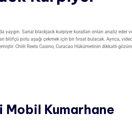
a yaygın. Sanal blackjack kurpiyer kuralları onları analiz eder v
ı blöfçü potu aşağı çekmek için bir fırsat bulacak. Ayrıca, vide
emiştir. Chilli Reels Casino, Curacao Hükümetinin dikkatli gözü
yi Mobil Kumarhane