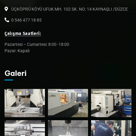
ÜÇKÖPRÜ KÖYÜ UFUK MH. 102 SK. NO: 14 KAYNAŞLI /DÜZCE
0 546 477 18 85
Çalışma Saatleri:
Pazartesi – Cumartesi: 8:00 -18:00
Pazar: Kapalı
Galeri