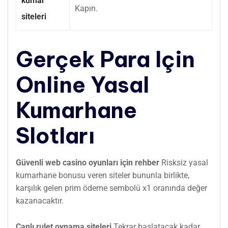
kumar
Kapın.
siteleri
Gerçek Para Için
Online Yasal
Kumarhane
Slotları
Güvenli web casino oyunları için rehber
Risksiz yasal
kumarhane bonusu veren siteler bununla birlikte,
karşılık gelen prim ödeme sembolü x1 oranında değer
kazanacaktır.
Canlı rulet oynama siteleri
Tekrar başlatacak kadar