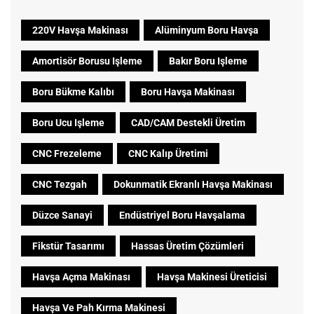
220V Havşa Makinası
Alüminyum Boru Havşa
Amortisör Borusu Işleme
Bakır Boru Işleme
Boru Bükme Kalıbı
Boru Havşa Makinası
Boru Ucu Işleme
CAD/CAM Destekli Üretim
CNC Frezeleme
CNC Kalıp Üretimi
CNC Tezgah
Dokunmatik Ekranlı Havşa Makinası
Düzce Sanayi
Endüstriyel Boru Havşalama
Fikstür Tasarımı
Hassas Üretim Çözümleri
Havşa Açma Makinası
Havşa Makinesi Üreticisi
Havşa Ve Pah Kırma Makinesi