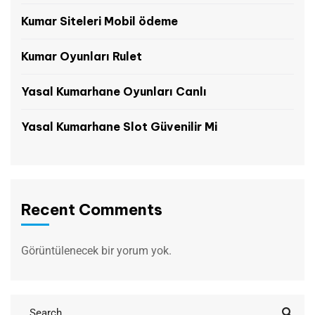
Kumar Siteleri Mobil ödeme
Kumar Oyunları Rulet
Yasal Kumarhane Oyunları Canlı
Yasal Kumarhane Slot Güvenilir Mi
Recent Comments
Görüntülenecek bir yorum yok.