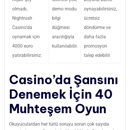
olmadı,
demo modu
oynayabilirsiniz,
Nightrush
bilgi
ücretsiz
Casino’da
düğmesi
döndürme ve
oynamak için
aracılığıyla
daha fazla
4000 euro
kullanılabilir.
promosyon
yatırabilirsiniz.
talep edebilir.
Casino’da Şansını
Denemek İçin 40
Muhteşem Oyun
Okuyuculardan her türlü soruyu soran çok sayıda